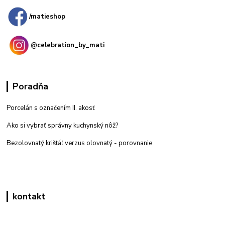
/matieshop
@celebration_by_mati
Poradňa
Porcelán s označením II. akosť
Ako si vybrať správny kuchynský nôž?
Bezolovnatý krištáľ verzus olovnatý -
porovnanie
kontakt
Zákaznícka podpora eshop mati