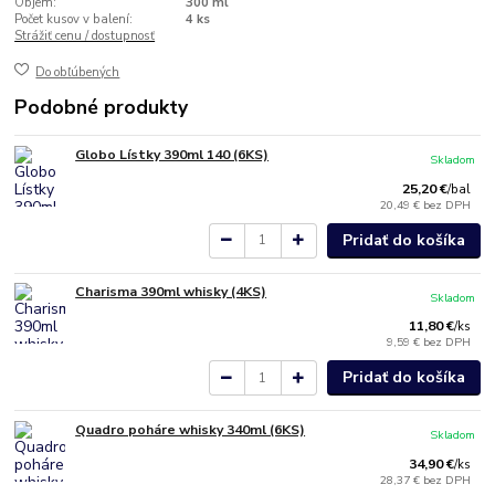
Objem:
300 ml
Počet kusov v balení:
4 ks
Strážiť cenu / dostupnosť
Do obľúbených
Podobné produkty
Globo Lístky 390ml 140 (6KS)
Skladom
25,20 €
/
bal
20,49 €
bez DPH
Pridať do košíka
Charisma 390ml whisky (4KS)
Skladom
11,80 €
/
ks
9,59 €
bez DPH
Pridať do košíka
Quadro poháre whisky 340ml (6KS)
Skladom
34,90 €
/
ks
28,37 €
bez DPH