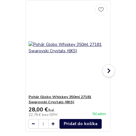
Pohár Globo Whiskey 350ml 27181
Poháre Glob
Swarovski Crystals (6KS)
28,00 €
29,40 €
/
bal
/
b
Skladom
22,76 €
bez DPH
23,90 €
bez 
Pridať do košíka