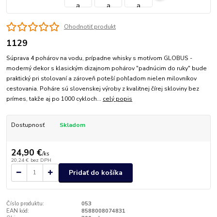
Ohodnotiť produkt
1129
Súprava 4 pohárov na vodu, prípadne whisky s motívom GLOBUS -
moderný dekor s klasickým dizajnom pohárov "padnúcim do ruky" bude
praktický pri stolovaní a zároveň poteší pohľadom nielen milovníkov
cestovania. Poháre sú slovenskej výroby z kvalitnej čírej skloviny bez
prímes, takže aj po 1000 cykloch...
celý popis
Dostupnosť
Skladom
24,90 €
/
ks
20,24 €
bez DPH
Pridať do košíka
Číslo produktu:
053
EAN kód:
8588008074831