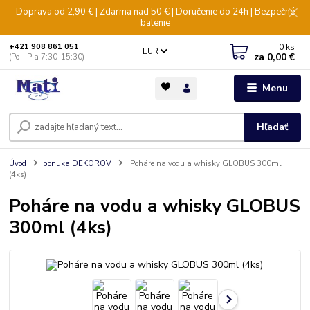
Doprava od 2,90 € | Zdarma nad 50 € | Doručenie do 24h | Bezpečné
balenie
0
ks
+421 908 861 051
EUR
za
0,00 €
(Po - Pia 7:30-15:30)
Menu
Hľadať
Úvod
ponuka DEKOROV
Poháre na vodu a whisky GLOBUS 300ml
(4ks)
Poháre na vodu a whisky GLOBUS
300ml (4ks)