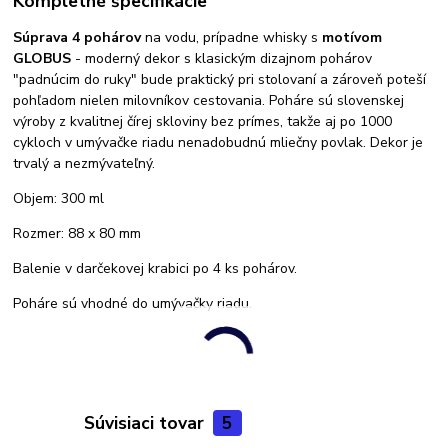
Kompletné špecifikácie
Súprava 4 pohárov
na vodu, prípadne whisky s
motívom
GLOBUS
- moderný dekor s klasickým dizajnom pohárov
"padnúcim do ruky" bude praktický pri stolovaní a zároveň poteší
pohľadom nielen milovníkov cestovania. Poháre sú slovenskej
výroby z kvalitnej čírej skloviny bez prímes, takže aj po 1000
cykloch v umývačke riadu nenadobudnú mliečny povlak. Dekor je
trvalý a nezmývateľný.
Objem: 300 ml
Rozmer: 88 x 80 mm
Balenie v darčekovej krabici po 4 ks pohárov.
Poháre sú vhodné do umývačky riadu.
Súvisiaci tovar
5