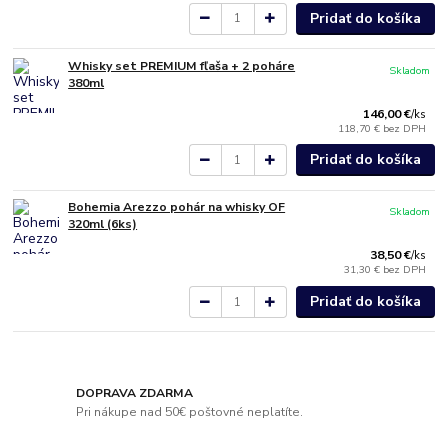
Pridať do košíka
Whisky set PREMIUM fľaša + 2 poháre
Skladom
380ml
146,00 €
/
ks
118,70 €
bez DPH
Pridať do košíka
Bohemia Arezzo pohár na whisky OF
Skladom
320ml (6ks)
38,50 €
/
ks
31,30 €
bez DPH
Pridať do košíka
DOPRAVA ZDARMA
Pri nákupe nad 50€ poštovné neplatíte.