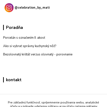
@celebration_by_mati
Poradňa
Porcelán s označením II. akosť
Ako si vybrať správny kuchynský nôž?
Bezolovnatý krištáľ verzus olovnatý -
porovnanie
kontakt
Zákaznícka podpora eshop mati
+421 908 861 051
Pre základnú funkčnosť, spríjemnenie používania webu, analytické
účely a v prípade udelenia súhlasu aj na účely cielenia reklamy
(Po - Pia 7:30-15:30)