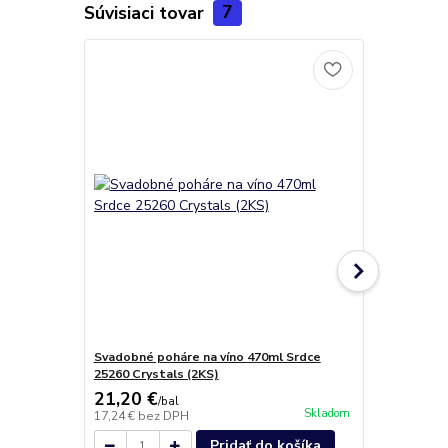
Súvisiaci tovar
7
Svadobné poháre na víno 470ml Srdce
Facet tanie
25260 Crystals (2KS)
21,20 €
27,50 €
/
bal
/
k
Skladom
17,24 €
bez DPH
22,36 €
bez 
Pridať do košíka