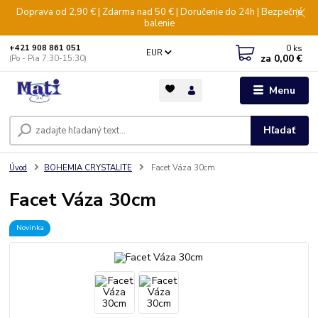
Doprava od 2,90 € | Zdarma nad 50 € | Doručenie do 24h | Bezpečné
balenie
0
ks
+421 908 861 051
EUR
za
0,00 €
(Po - Pia 7:30-15:30)
Menu
Hľadať
Úvod
BOHEMIA CRYSTALITE
Facet Váza 30cm
Facet Váza 30cm
Novinka