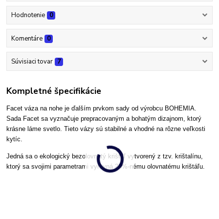
Hodnotenie
0
Komentáre
0
Súvisiaci tovar
7
Kompletné špecifikácie
Facet váza na nohe je ďalším prvkom sady od výrobcu BOHEMIA.
Sada Facet sa vyznačuje prepracovaným a bohatým dizajnom, ktorý
krásne láme svetlo. Tieto vázy sú stabilné a vhodné na rôzne veľkosti
kytíc.
Jedná sa o ekologický bezolovnatý krištáľ vytvorený z tzv. krištalínu,
ktorý sa svojimi parametrami vyrovná 24%-nému olovnatému krištáľu.