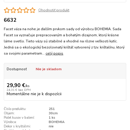
Ohodnotiť produkt
6632
Facet váza na nohe je ďalším prvkom sady od výrobcu BOHEMIA. Sada
Facet sa vyznačuje prepracovaným a bohatým dizajnom, ktorý krásne
láme svetlo. Tieto vázy sú stabilné a vhodné na rôzne veľkosti kytíc.
Jedná sa o ekologický bezolovnatý krištáľ vytvorený z tzv. krištalínu, ktorý
sa svojimi parametram...
celý popis
Dostupnosť
Nie je skladom
29,90 €
/
ks
24,31 €
bez DPH
Momentálne nie je k dispozícii
Číslo produktu:
251
Objem:
30cm
Počet kusov v balení:
1 ks
Výrobca:
BOHEMIA
Dekor s kryštálmi:
nie