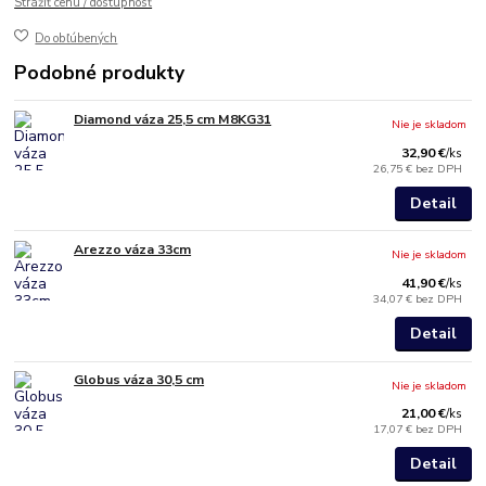
Strážiť cenu / dostupnosť
Do obľúbených
Podobné produkty
Diamond váza 25,5 cm M8KG31
Nie je skladom
32,90 €
/
ks
26,75 €
bez DPH
Detail
Arezzo váza 33cm
Nie je skladom
41,90 €
/
ks
34,07 €
bez DPH
Detail
Globus váza 30,5 cm
Nie je skladom
21,00 €
/
ks
17,07 €
bez DPH
Detail