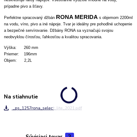
prípadne pivo a šťavy.
RONA MERIDA
Perfektne spracovaný džbán
s objemom 220
0ml
na vodu, víno, pivo a iné nápoje. Tvar je ideálny pre pohodlné uchopenie
a bezpečné servírovanie. Džbány RONA sa vyznačujú svojou
neobvyklou čírosťou, ľahkosťou a kvalitou spracovania.
Výška: 260 mm
Priemer: 196mm
Objem: 2,2L
Na stiahnutie
_ps_1257rona_select_lite_2021.pdf
Súvisiaci tovar
2