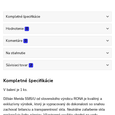
Kompletné špecifikácie
Hodnotenie
0
Komentáre
0
Na stiahnutie
Súvisiaci tovar
2
Kompletné špecifikácie
V balení je 1 ks.
Džbán Merida 5585/U od slovenského výrobcu RONA je kvalitný a
exkluzívny výrobok, ktorý je vypracovaný do dokonalosti so snahou
zachovať brilanciu a transparentnosť skla. Neutrálne zafarbenie skla
neskresľuje farby nápojov. Všestranné využitie vhodné na vody,