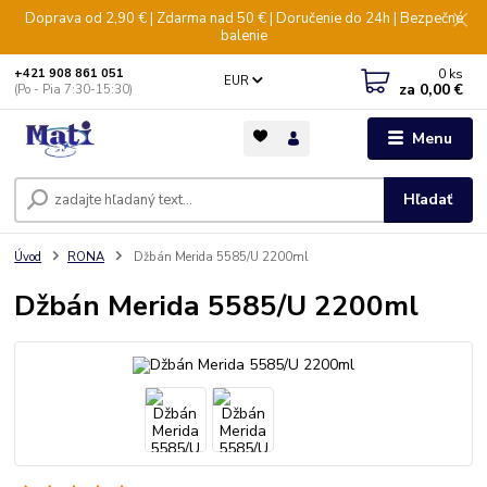
Doprava od 2,90 € | Zdarma nad 50 € | Doručenie do 24h | Bezpečné
balenie
0
ks
+421 908 861 051
EUR
za
0,00 €
(Po - Pia 7:30-15:30)
Menu
Hľadať
Úvod
RONA
Džbán Merida 5585/U 2200ml
Džbán Merida 5585/U 2200ml