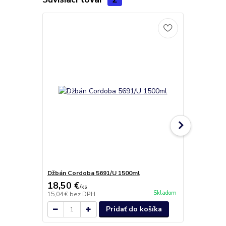
Džbán Cordoba 5691/U 1500ml
Džbán Palom
18,50 €
21,60 €
/
ks
/
k
Skladom
15,04 €
bez DPH
17,56 €
bez 
Pridať do košíka