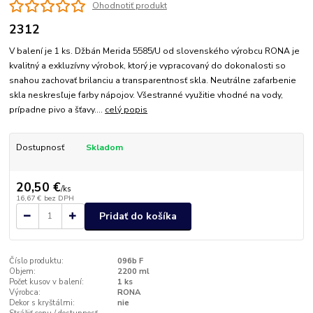
Ohodnotiť produkt
2312
V balení je 1 ks. Džbán Merida 5585/U od slovenského výrobcu RONA je
kvalitný a exkluzívny výrobok, ktorý je vypracovaný do dokonalosti so
snahou zachovať brilanciu a transparentnosť skla. Neutrálne zafarbenie
skla neskresľuje farby nápojov. Všestranné využitie vhodné na vody,
prípadne pivo a šťavy....
celý popis
Dostupnosť
Skladom
20,50 €
/
ks
16,67 €
bez DPH
Pridať do košíka
Číslo produktu:
096b F
Objem:
2200 ml
Počet kusov v balení:
1 ks
Výrobca:
RONA
Dekor s kryštálmi:
nie