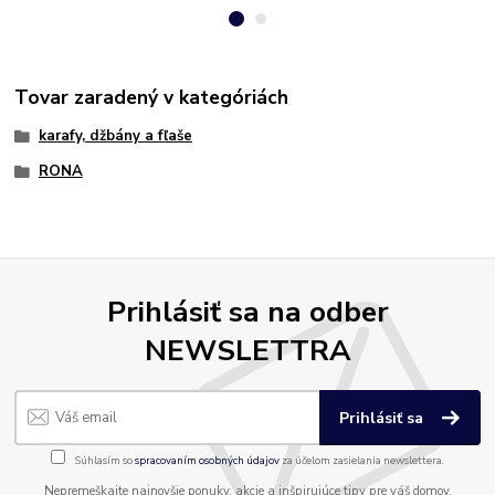
Tovar zaradený v kategóriách
karafy, džbány a fľaše
RONA
Prihlásiť sa na odber
NEWSLETTRA
Prihlásiť sa
Súhlasím so
spracovaním osobných údajov
za účelom zasielania newslettera.
Nepremeškajte najnovšie ponuky, akcie a inšpirujúce tipy pre váš domov.