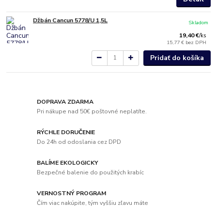
Džbán Cancun 5778/U 1,5L
Skladom
19,40 €
/
ks
15,77 €
bez DPH
Pridať do košíka
DOPRAVA ZDARMA
Pri nákupe nad 50€ poštovné neplatíte.
RÝCHLE DORUČENIE
Do 24h od odoslania cez DPD
BALÍME EKOLOGICKY
Bezpečné balenie do použitých krabíc
VERNOSTNÝ PROGRAM
Čím viac nakúpite, tým vyššiu zľavu máte