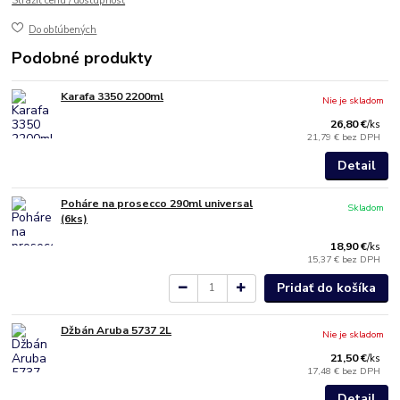
Strážiť cenu / dostupnosť
Do obľúbených
Podobné produkty
Karafa 3350 2200ml
Nie je skladom
26,80 €
/
ks
21,79 €
bez DPH
Detail
Poháre na prosecco 290ml universal
Skladom
(6ks)
18,90 €
/
ks
15,37 €
bez DPH
Pridať do košíka
Džbán Aruba 5737 2L
Nie je skladom
21,50 €
/
ks
17,48 €
bez DPH
Detail