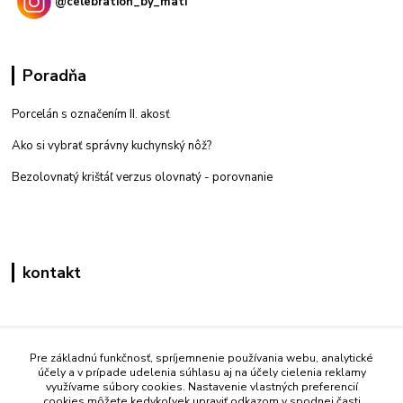
@celebration_by_mati
Poradňa
Porcelán s označením II. akosť
Ako si vybrať správny kuchynský nôž?
Bezolovnatý krištáľ verzus olovnatý -
porovnanie
kontakt
Zákaznícka podpora eshop mati
+421 908 861 051
Pre základnú funkčnosť, spríjemnenie používania webu, analytické
účely a v prípade udelenia súhlasu aj na účely cielenia reklamy
(Po - Pia 7:30-15:30)
využívame súbory cookies. Nastavenie vlastných preferencií
cookies môžete kedykoľvek upraviť odkazom v spodnej časti