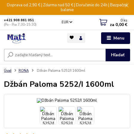
Doprava od 2,90 € | Zdarma nad 50 € | Doručenie do 24h | Bezpečné
balenie
0
ks
+421 908 861 051
EUR
za
0,00 €
(Po - Pia 7:30-15:30)
Menu
Hľadať
Úvod
RONA
Džbán Paloma 5252/I 1600ml
Džbán Paloma 5252/I 1600ml