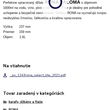
RONA PALOMA
Perfektne spracovaný džbán
s objemom
160
0ml na vodu, víno, pivo a iné nápoje. Tvar je ideálny pre pohodlné
uchopenie a bezpečné servírovanie. Džbány RONA sa vyznačujú svojou
neobvyklou čírosťou, ľahkosťou a kvalitou spracovania.
Výška: 237 mm
Priemer: 159 mm
Objem: 1,6L
Na stiahnutie
_ps_1243rona_select_lite_2021.pdf
Tovar zaradený v kategóriách
karafy, džbány a fľaše
RONA