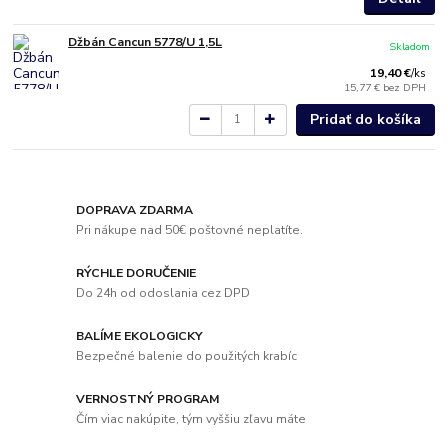
Džbán Cancun 5778/U 1,5L
Skladom
19,40 €
/
ks
15,77 €
bez DPH
Pridať do košíka
DOPRAVA ZDARMA
Pri nákupe nad 50€ poštovné neplatíte.
RÝCHLE DORUČENIE
Do 24h od odoslania cez DPD
BALÍME EKOLOGICKY
Bezpečné balenie do použitých krabíc
VERNOSTNÝ PROGRAM
Čím viac nakúpite, tým vyššiu zľavu máte