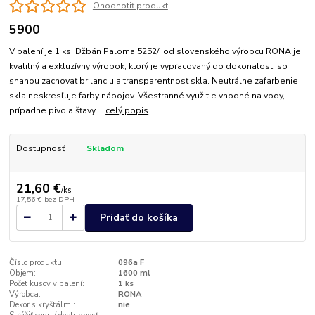
Ohodnotiť produkt
5900
V balení je 1 ks. Džbán Paloma 5252/I od slovenského výrobcu RONA je
kvalitný a exkluzívny výrobok, ktorý je vypracovaný do dokonalosti so
snahou zachovať brilanciu a transparentnosť skla. Neutrálne zafarbenie
skla neskresľuje farby nápojov. Všestranné využitie vhodné na vody,
prípadne pivo a šťavy....
celý popis
Dostupnosť
Skladom
21,60 €
/
ks
17,56 €
bez DPH
Pridať do košíka
Číslo produktu:
096a F
Objem:
1600 ml
Počet kusov v balení:
1 ks
Výrobca:
RONA
Dekor s kryštálmi:
nie