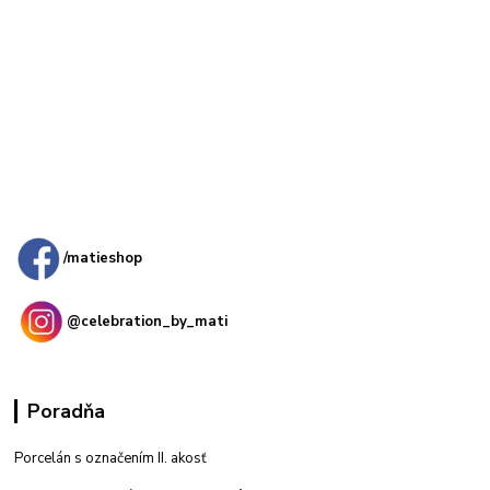
Kamenná
predajňa: Priemyselná 2, 949 01 Nitra
/matieshop
@celebration_by_mati
Poradňa
Porcelán s označením II. akosť