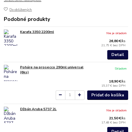
Strážiť cenu / dostupnosť
Do obľúbených
Podobné produkty
Karafa 3350 2200ml
Nie je skladom
26,80 €
/
ks
21,79 €
bez DPH
Detail
Poháre na prosecco 290ml universal
Skladom
(6ks)
18,90 €
/
ks
15,37 €
bez DPH
Pridať do košíka
Džbán Aruba 5737 2L
Nie je skladom
21,50 €
/
ks
17,48 €
bez DPH
Detail