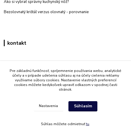
Ako si vybrať správny kuchynský nôž?
Bezolovnatý krištáľ verzus olovnatý -
porovnanie
kontakt
Zákaznícka podpora eshop mati
+421 908 861 051
Pre základnú funkčnosť, spríjemnenie používania webu, analytické
účely a v prípade udelenia súhlasu aj na účely cielenia reklamy
(Po - Pia 7:30-15:30)
využívame súbory cookies. Nastavenie vlastných preferencií
cookies môžete kedykoľvek upraviť odkazom v spodnej časti
info@mati.sk
stránok.
Súhlasím
Nastavenia
Súhlas môžete odmietnuť
tu
.
Vytvorené na
Eshop-rychlo.sk