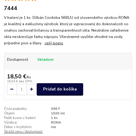
7444
V balení je 1 ks. Džbán Cordoba 5691/U od slovenského výrobcu RONA
je kvalitný a exkluzívny výrobok, ktorý je vypracovaný do dokonalosti so
snahou zachovať brilanciu a transparentnosť skla. Neutrálne zafarbenie
skla neskresľuje farby nápojov. Všestranné využitie vhodné na vody,
prípadne pivo a šťavy...
celý popis
Dostupnosť
Skladom
18,50 €
/
ks
15,04 €
bez DPH
Pridať do košíka
Číslo produktu:
096 F
Objem:
1500 ml
Počet kusov v balení:
1 ks
Výrobca:
RONA
Dekor s kryštálmi:
nie
Strážiť cenu / dostupnosť