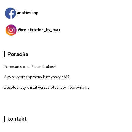
predajňa: Priemyselná 2, 949 01 Nitra
/matieshop
@celebration_by_mati
Poradňa
Porcelán s označením II. akosť
Ako si vybrať správny kuchynský nôž?
Bezolovnatý krištáľ verzus olovnatý -
porovnanie
kontakt
Zákaznícka podpora eshop mati