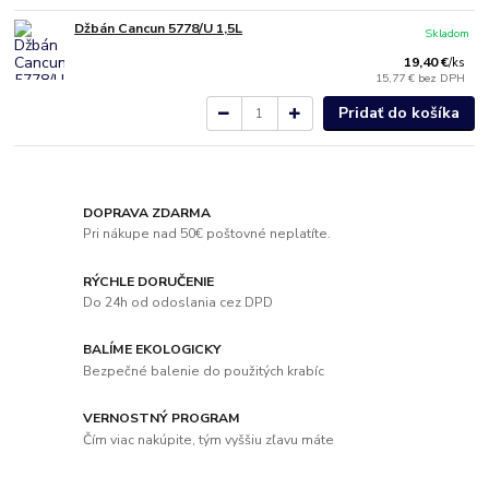
Džbán Cancun 5778/U 1,5L
Skladom
19,40 €
/
ks
15,77 €
bez DPH
Pridať do košíka
DOPRAVA ZDARMA
Pri nákupe nad 50€ poštovné neplatíte.
RÝCHLE DORUČENIE
Do 24h od odoslania cez DPD
BALÍME EKOLOGICKY
Bezpečné balenie do použitých krabíc
VERNOSTNÝ PROGRAM
Čím viac nakúpite, tým vyššiu zľavu máte