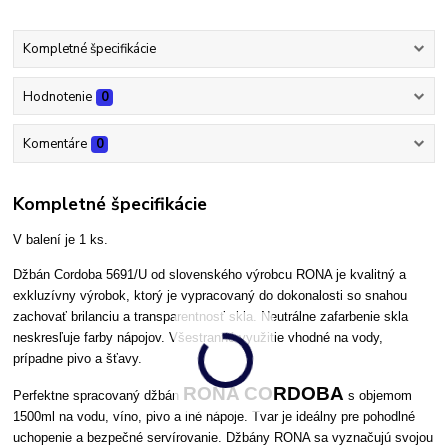
Kompletné špecifikácie
Hodnotenie
0
Komentáre
0
Kompletné špecifikácie
V balení je 1 ks.
Džbán Cordoba 5691/U od slovenského výrobcu RONA je kvalitný a
exkluzívny výrobok, ktorý je vypracovaný do dokonalosti so snahou
zachovať brilanciu a transparentnosť skla. Neutrálne zafarbenie skla
neskresľuje farby nápojov. Všestranné využitie vhodné na vody,
prípadne pivo a šťavy.
RONA CORDOBA
Perfektne spracovaný džbán
s objemom
1500ml na vodu, víno, pivo a iné nápoje. Tvar je ideálny pre pohodlné
uchopenie a bezpečné servírovanie. Džbány RONA sa vyznačujú svojou