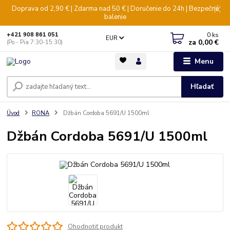
Doprava od 2,90 € | Zdarma nad 50 € | Doručenie do 24h | Bezpečné
balenie
0
ks
+421 908 861 051
EUR
za
0,00 €
(Po - Pia 7:30-15:30)
Menu
Hľadať
Úvod
RONA
Džbán Cordoba 5691/U 1500ml
Džbán Cordoba 5691/U 1500ml
Ohodnotiť produkt