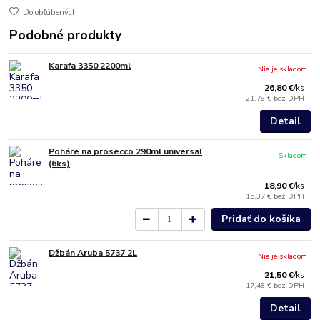
Do obľúbených
Podobné produkty
Karafa 3350 2200ml
Nie je skladom
26,80 €
/
ks
21,79 €
bez DPH
Detail
Poháre na prosecco 290ml universal
Skladom
(6ks)
18,90 €
/
ks
15,37 €
bez DPH
Pridať do košíka
Džbán Aruba 5737 2L
Nie je skladom
21,50 €
/
ks
17,48 €
bez DPH
Detail