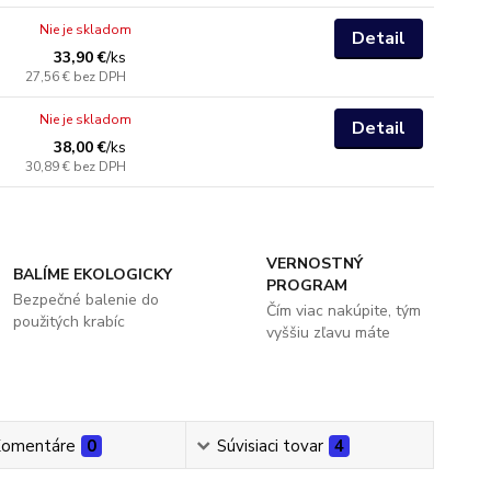
Nie je skladom
Detail
33,90 €
/
ks
27,56 €
bez DPH
Nie je skladom
Detail
38,00 €
/
ks
30,89 €
bez DPH
VERNOSTNÝ
BALÍME EKOLOGICKY
PROGRAM
Bezpečné balenie do
Čím viac nakúpite, tým
použitých krabíc
vyššiu zľavu máte
omentáre
0
Súvisiaci tovar
4