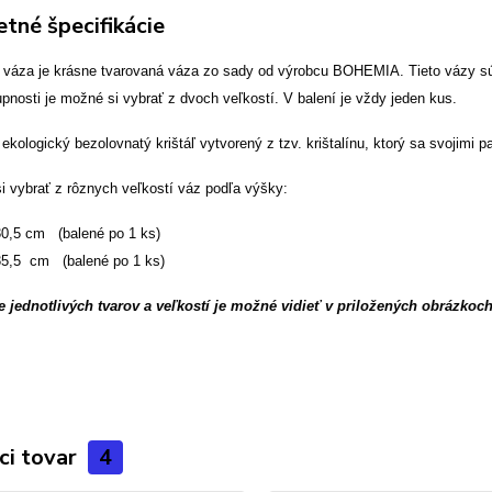
tné špecifikácie
váza je krásne tvarovaná váza zo sady od výrobcu BOHEMIA. Tieto vázy sú v
pnosti je možné si vybrať z dvoch veľkostí. V balení je vždy jeden kus.
ekologický bezolovnatý krištáľ vytvorený z tzv. krištalínu, ktorý sa svojim
i vybrať z rôznych veľkostí váz podľa výšky:
,5 cm (balené po 1 ks)
,5 cm (balené po 1 ks)
 jednotlivých tvarov a veľkostí je možné vidieť v priložených obrázkoch
ci tovar
4