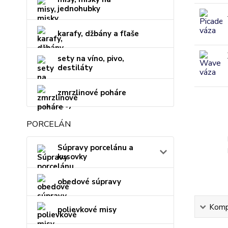
jednohubky
karafy, džbány a fľaše
sety na víno, pivo,
destiláty
zmrzlinové poháre
PORCELÁN
Súpravy porcelánu a
kusovky
obedové súpravy
Kompl
polievkové misy