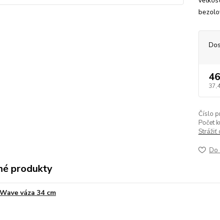
veľkost
bezolov
Dos
46
37,
Číslo p
Počet k
Strážiť
Do 
é produkty
Wave váza 34 cm