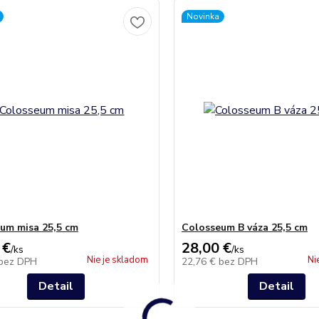
Novinka
um misa 25,5 cm
Colosseum B váza 25,5 cm
 €
28,00 €
/
ks
/
ks
Nie je skladom
Ni
bez DPH
22,76 €
bez DPH
Detail
Detail