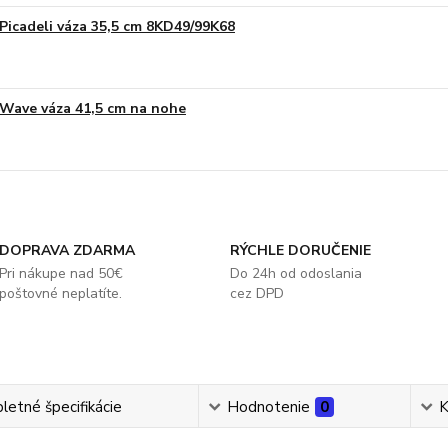
Picadeli váza 35,5 cm 8KD49/99K68
Wave váza 41,5 cm na nohe
DOPRAVA ZDARMA
RÝCHLE DORUČENIE
Pri nákupe nad 50€
Do 24h od odoslania
poštovné neplatíte.
cez DPD
etné špecifikácie
Hodnotenie
0
K