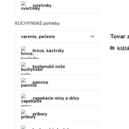
svietniky
KUCHYNSKÉ potreby
Tovar 
varenie, pečenie
krišt
hrnce, kastróly
kuchynské nože
panvice
zapekacie misy a dózy
príbory