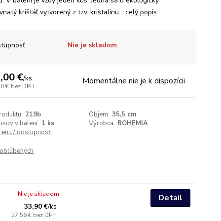
í. V balení je vždy jeden kus. Jedná sa o ekologický
natý krištáľ vytvorený z tzv. krištalínu...
celý popis
tupnosť
Nie je skladom
,00 €
/
ks
Momentálne nie je k dispozícii
40 €
bez DPH
roduktu:
219b
Objem:
35,5 cm
usov v balení:
1 ks
Výrobca:
BOHEMIA
 cenu / dostupnosť
obľúbených
Nie je skladom
Detail
33,90 €
/
ks
27,56 €
bez DPH