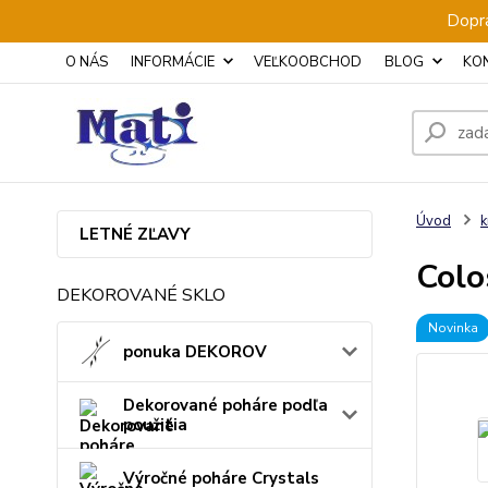
Dopra
O NÁS
INFORMÁCIE
VEĽKOOBCHOD
BLOG
KO
Úvod
k
LETNÉ ZĽAVY
Colo
DEKOROVANÉ SKLO
Novinka
ponuka DEKOROV
Dekorované poháre podľa
použitia
Výročné poháre Crystals