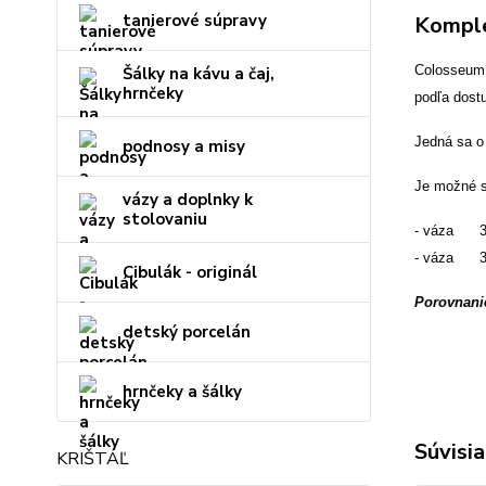
tanierové súpravy
Komple
Colosseum 
Šálky na kávu a čaj,
hrnčeky
podľa dostu
Jedná sa o 
podnosy a misy
Je možné s
vázy a doplnky k
stolovaniu
- váza 30
- váza 35
Cibulák - originál
Porovnanie
detský porcelán
hrnčeky a šálky
Súvisia
KRIŠTÁĽ