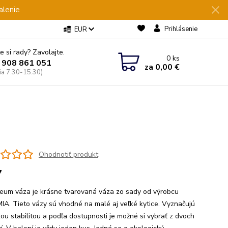
alenie
Prihlásenie
EUR
e si rady? Zavolajte.
0
ks
 908 861 051
za
0,00 €
Pia 7:30-15:30)
Ohodnotiť produkt
7
eum váza je krásne tvarovaná váza zo sady od výrobcu
A. Tieto vázy sú vhodné na malé aj veľké kytice. Vyznačujú
kou stabilitou a podľa dostupnosti je možné si vybrať z dvoch