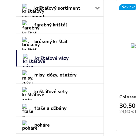
Novinka
krištáľový sortiment
farebný krištáľ
brúsený krištáľ
krištáľové vázy
misy, dózy, etažéry
krištáľové sety
Colosse
30,50
fľaše a džbány
24,80 €
poháre