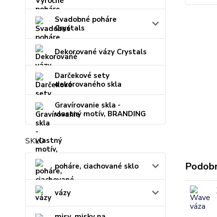
Svadobné poháre
Crystals
Dekorované vázy Crystals
Darčekové sety
dekorovaného skla
Gravírovanie skla -
vlastný motív, BRANDING
SKLO
Podobn
poháre, ciachované sklo
vázy
misy, misky na