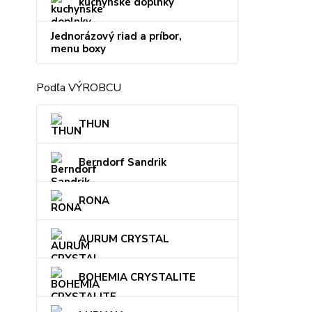
kuchynské doplnky
Jednorázový riad a príbor,
menu boxy
Podľa VÝROBCU
THUN
Berndorf Sandrik
RONA
AURUM CRYSTAL
BOHEMIA CRYSTALITE