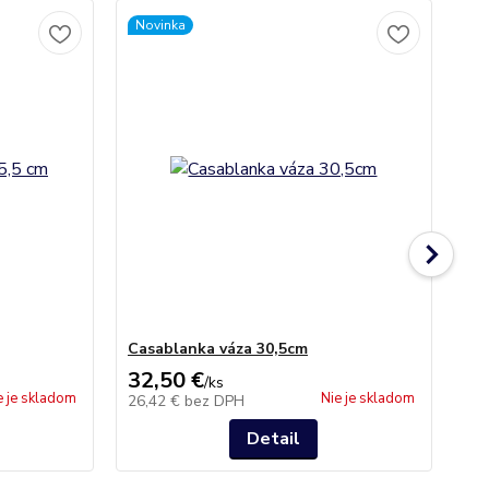
Novinka
No
Casablanka váza 30,5cm
Ec
32,50 €
26
/
ks
e je skladom
Nie je skladom
26,42 €
bez DPH
21
Detail