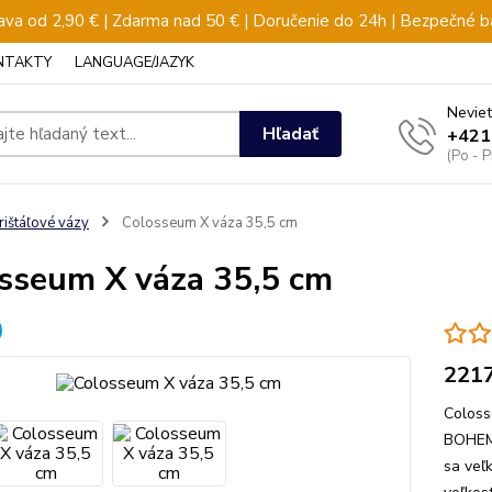
va od 2,90 € | Zdarma nad 50 € | Doručenie do 24h | Bezpečné b
NTAKTY
LANGUAGE/JAZYK
Neviet
Hľadať
+421
(Po - 
rištáľové vázy
Colosseum X váza 35,5 cm
sseum X váza 35,5 cm
221
Coloss
BOHEMI
sa veľ