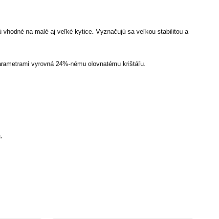
hodné na malé aj veľké kytice. Vyznačujú sa veľkou stabilitou a
i parametrami vyrovná 24%-nému olovnatému krištáľu.
.