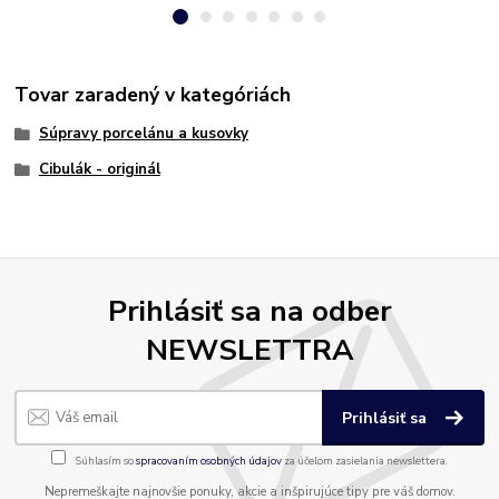
Tovar zaradený v kategóriách
Súpravy porcelánu a kusovky
Cibulák - originál
Prihlásiť sa na odber
NEWSLETTRA
Prihlásiť sa
Súhlasím so
spracovaním osobných údajov
za účelom zasielania newslettera.
Nepremeškajte najnovšie ponuky, akcie a inšpirujúce tipy pre váš domov.