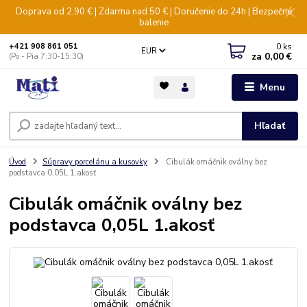
Doprava od 2,90 € | Zdarma nad 50 € | Doručenie do 24h | Bezpečné
balenie
0
ks
+421 908 861 051
EUR
za
0,00 €
(Po - Pia 7:30-15:30)
Menu
Hľadať
Úvod
Súpravy porcelánu a kusovky
Cibulák omáčnik oválny bez
podstavca 0,05L 1.akosť
Cibulák omáčnik oválny bez
podstavca 0,05L 1.akosť