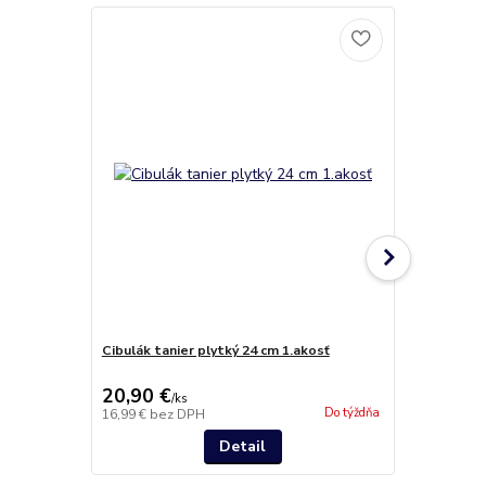
Cibulák tanier plytký 24 cm 1.akosť
Cibulák tani
20,90 €
14,90 €
/
ks
/
k
Do týždňa
16,99 €
bez DPH
12,11 €
bez 
Detail