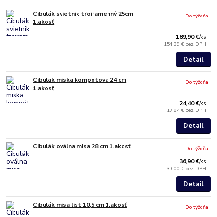
Cibulák svietnik trojramenný 25cm
Do týždňa
1.akosť
189,90 €
/
ks
154,39 €
bez DPH
Detail
Cibulák miska kompótová 24 cm
Do týždňa
1.akosť
24,40 €
/
ks
19,84 €
bez DPH
Detail
Cibulák oválna misa 28 cm 1.akosť
Do týždňa
36,90 €
/
ks
30,00 €
bez DPH
Detail
Cibulák misa list 10,5 cm 1.akosť
Do týždňa