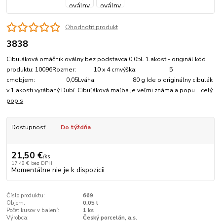
Ohodnotiť produkt
3838
Cibuláková omáčnik oválny bez podstavca 0,05L 1.akosť - originál kód
produktu: 10096Rozmer: 10 x 4 cmvýška: 5
cmobjem: 0,05Lváha: 80 g Ide o originálny cibulák
v 1.akosti vyrábaný Dubí. Cibuľáková maľba je veľmi známa a popu...
celý
popis
Dostupnosť
Do týždňa
21,50 €
/
ks
17,48 €
bez DPH
Momentálne nie je k dispozícii
Číslo produktu:
669
Objem:
0,05 l
Počet kusov v balení:
1 ks
Výrobca:
Český porcelán, a.s.