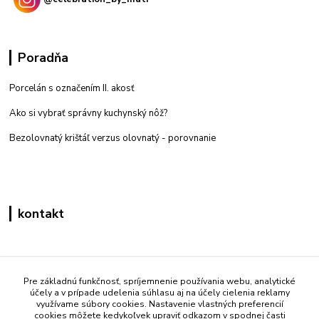
Poradňa
Porcelán s označením II. akosť
Ako si vybrať správny kuchynský nôž?
Bezolovnatý krištáľ verzus olovnatý -
porovnanie
kontakt
Zákaznícka podpora eshop mati
+421 908 861 051
Pre základnú funkčnosť, spríjemnenie používania webu, analytické
účely a v prípade udelenia súhlasu aj na účely cielenia reklamy
(Po - Pia 7:30-15:30)
využívame súbory cookies. Nastavenie vlastných preferencií
cookies môžete kedykoľvek upraviť odkazom v spodnej časti