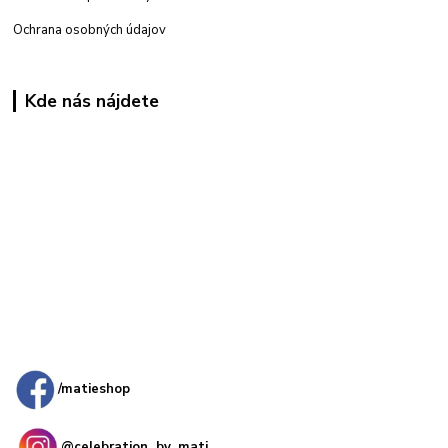
Ochrana osobných údajov
Kde nás nájdete
Kamenná
predajňa: Priemyselná 2, 949 01 Nitra
/matieshop
@celebration_by_mati