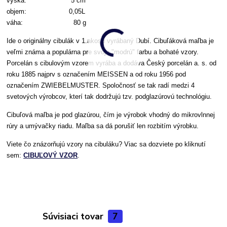
výška: 5 cm
objem: 0,05L
váha: 80 g
Ide o originálny cibulák v 1.akosti vyrábaný Dubí. Cibuľáková maľba je
veľmi známa a populárna pre svoju "modrú" farbu a bohaté vzory.
Porcelán s cibulovým vzorem vyrába a dodáva Český porcelán a. s. od
roku 1885 najprv s označením MEISSEN a od roku 1956 pod
označením ZWIEBELMUSTER. Spoločnosť se tak radí medzi 4
svetových výrobcov, kterí tak dodržujú tzv. podglazúrovú technológiu.
Cibuľová maľba je pod glazúrou, čím je výrobok vhodný do mikrovlnnej
rúry a umývačky riadu. Maľba sa dá porušiť len rozbitím výrobku.
Viete čo znázorňujú vzory na cibuláku? Viac sa dozviete po kliknutí
sem:
CIBUĽOVÝ VZOR
.
Súvisiaci tovar
7