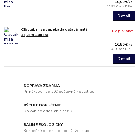
15,90 €
/
ks
12,93 €
bez DPH
Detail
Cibulák misa zapekacia guľatá malá
Nie je skladom
16,2cm 1.akosť
16,50 €
/
ks
13,41 €
bez DPH
Detail
DOPRAVA ZDARMA
Pri nákupe nad 50€ poštovné neplatíte.
RÝCHLE DORUČENIE
Do 24h od odoslania cez DPD
BALÍME EKOLOGICKY
Bezpečné balenie do použitých krabíc