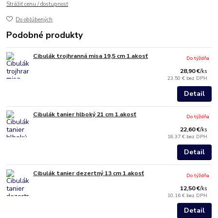
Strážiť cenu / dostupnosť
Do obľúbených
Podobné produkty
Cibulák trojhranná misa 19,5 cm 1.akosť
Do týždňa
28,90 €
/
ks
23,50 €
bez DPH
Detail
Cibulák tanier hlboký 21 cm 1.akosť
Do týždňa
22,60 €
/
ks
18,37 €
bez DPH
Detail
Cibulák tanier dezertný 13 cm 1.akosť
Do týždňa
12,50 €
/
ks
10,16 €
bez DPH
Detail