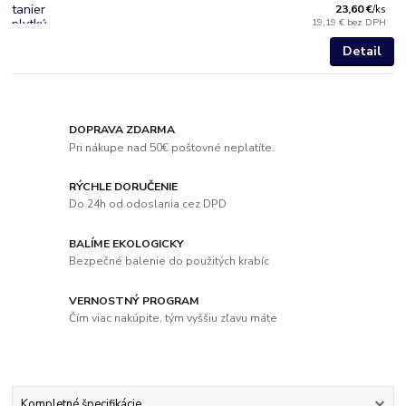
23,60 €
/
ks
19,19 €
bez DPH
Detail
DOPRAVA ZDARMA
Pri nákupe nad 50€ poštovné neplatíte.
RÝCHLE DORUČENIE
Do 24h od odoslania cez DPD
BALÍME EKOLOGICKY
Bezpečné balenie do použitých krabíc
VERNOSTNÝ PROGRAM
Čím viac nakúpite, tým vyššiu zľavu máte
Kompletné špecifikácie