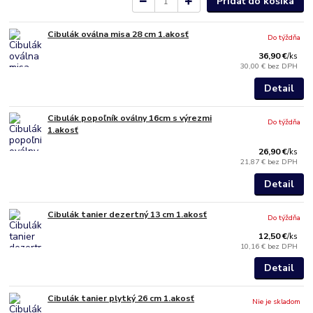
Pridať do košíka
Cibulák oválna misa 28 cm 1.akosť
Do týždňa
36,90 €
/
ks
30,00 €
bez DPH
Detail
Cibulák popoľník oválny 16cm s výrezmi
Do týždňa
1.akosť
26,90 €
/
ks
21,87 €
bez DPH
Detail
Cibulák tanier dezertný 13 cm 1.akosť
Do týždňa
12,50 €
/
ks
10,16 €
bez DPH
Detail
Cibulák tanier plytký 26 cm 1.akosť
Nie je skladom