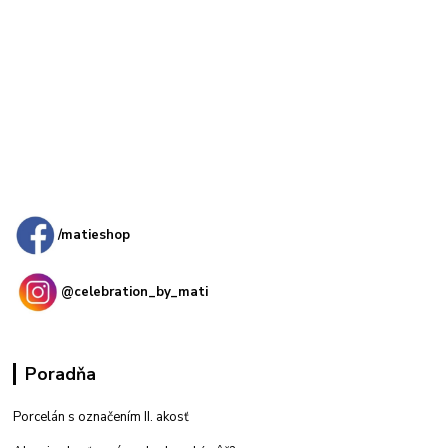
Kamenná
predajňa: Priemyselná 2, 949 01 Nitra
/matieshop
@celebration_by_mati
Poradňa
Porcelán s označením II. akosť