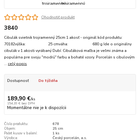
Ohodnotiť produkt
3840
Cibulák svietnik trojramenný 25cm 1.akosť - originál kód produktu:
70182výška: 25 cmváha: 680 g Ide o originálny
cibulák v 1.akosti vyrábaný Dubí. Cibuľáková maľba je veľmi známa a
populárna pre svoju "modrú" farbu a bohaté vzory. Porcelán s cibulovým
...
celý popis
Dostupnosť
Do týždňa
189,90 €
/
ks
154,39 €
bez DPH
Momentálne nie je k dispozícii
Číslo produktu:
678
Objem:
25 cm
Počet kusov v balení:
1 ks
Výrobca:
Český porcelán, a.s.