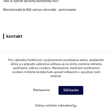
Ako si vybrať správny kuchynský nôž?
Bezolovnatý krištáľ verzus olovnatý -
porovnanie
kontakt
Zákaznícka podpora eshop mati
+421 908 861 051
Pre základnú funkčnosť, spríjemnenie používania webu, analytické
účely a v prípade udelenia súhlasu aj na účely cielenia reklamy
(Po - Pia 7:30-15:30)
využívame súbory cookies. Nastavenie vlastných preferencií
cookies môžete kedykoľvek upraviť odkazom v spodnej časti
info@mati.sk
stránok.
Súhlasím
Nastavenia
Súhlas môžete odmietnuť
tu
.
Vytvorené na
Eshop-rychlo.sk