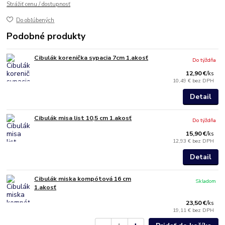
Strážiť cenu / dostupnosť
Do obľúbených
Podobné produkty
Cibulák korenička sypacia 7cm 1.akosť
Do týždňa
12,90 €
/
ks
10,49 €
bez DPH
Detail
Cibulák misa list 10,5 cm 1.akosť
Do týždňa
15,90 €
/
ks
12,93 €
bez DPH
Detail
Cibulák miska kompótová 16 cm
Skladom
1.akosť
23,50 €
/
ks
19,11 €
bez DPH