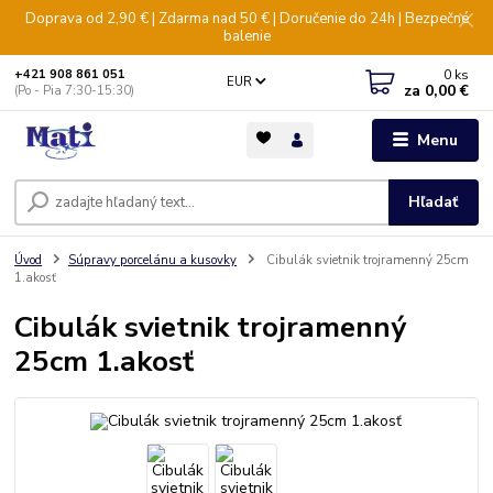
Doprava od 2,90 € | Zdarma nad 50 € | Doručenie do 24h | Bezpečné
balenie
0
ks
+421 908 861 051
EUR
za
0,00 €
(Po - Pia 7:30-15:30)
Menu
Hľadať
Úvod
Súpravy porcelánu a kusovky
Cibulák svietnik trojramenný 25cm
1.akosť
Cibulák svietnik trojramenný
25cm 1.akosť