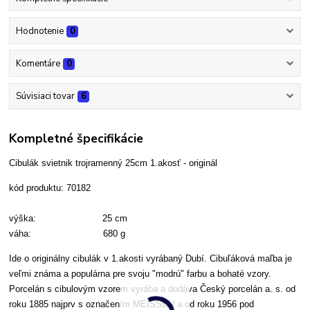
Hodnotenie
0
Komentáre
0
Súvisiaci tovar
6
Kompletné špecifikácie
Cibulák svietnik trojramenný 25cm 1.akosť - originál
kód produktu: 70182
výška: 25 cm
váha: 680 g
Ide o originálny cibulák v 1.akosti vyrábaný Dubí. Cibuľáková maľba je
veľmi známa a populárna pre svoju "modrú" farbu a bohaté vzory.
Porcelán s cibulovým vzorem vyrába a dodáva Český porcelán a. s. od
roku 1885 najprv s označením MEISSEN a od roku 1956 pod