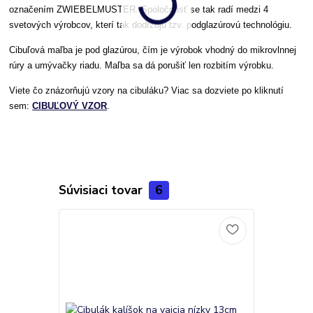
označením ZWIEBELMUSTER. Spoločnosť se tak radí medzi 4
svetových výrobcov, kterí tak dodržujú tzv. podglazúrovú technológiu.
Cibuľová maľba je pod glazúrou, čím je výrobok vhodný do mikrovlnnej
rúry a umývačky riadu. Maľba sa dá porušiť len rozbitím výrobku.
Viete čo znázorňujú vzory na cibuláku? Viac sa dozviete po kliknutí
sem:
CIBUĽOVÝ VZOR
.
Súvisiaci tovar
6