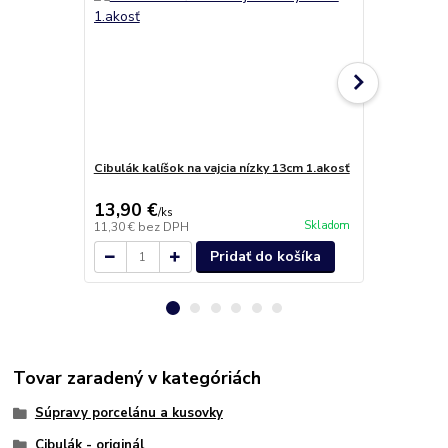
Cibulák kalíšok na vajcia nízky 13cm 1.akosť
Cibulák misa
13,90 €
15,90 €
/
ks
/
k
Skladom
11,30 €
bez DPH
12,93 €
bez 
Pridať do košíka
Tovar zaradený v kategóriách
Súpravy porcelánu a kusovky
Cibulák - originál