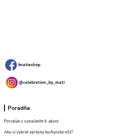
Kamenná
predajňa: Priemyselná 2, 949 01 Nitra
/matieshop
@celebration_by_mati
Poradňa
Porcelán s označením II. akosť
Ako si vybrať správny kuchynský nôž?