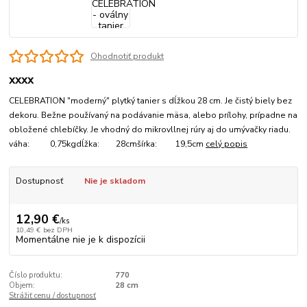
Ohodnotiť produkt
xxxx
CELEBRATION "moderný" plytký tanier s dĺžkou 28 cm. Je čistý biely bez
dekoru. Bežne používaný na podávanie mäsa, alebo prílohy, prípadne na
obložené chlebíčky. Je vhodný do mikrovllnej rúry aj do umývačky riadu.
váha: 0,75kgdĺžka: 28cmšírka: 19,5cm
celý popis
Dostupnosť
Nie je skladom
12,90 €
/
ks
10,49 €
bez DPH
Momentálne nie je k dispozícii
Číslo produktu:
770
Objem:
28 cm
Strážiť cenu / dostupnosť