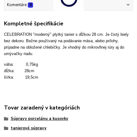
Komentáre
0
Kompletné špecifikácie
CELEBRATION "moderný" plytký tanier s dĺžkou 28 cm. Je čistý biely
bez dekoru. Bežne používaný na podávanie mäsa, alebo prílohy,
prípadne na obložené chlebíčky. Je vhodný do mikrovllnej rúry aj do
umývačky riadu.
váha: 0,75kg
dĺžka: 28cm
šírka: 19,5cm
Tovar zaradený v kategóriách
Súpravy porcelánu a kusovky
tanierové súpravy