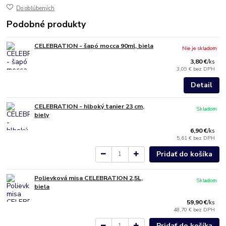
Do obľúbených
Podobné produkty
CELEBRATION - šapó mocca 90ml, biela
Nie je skladom
3,80 €
/
ks
3,09 €
bez DPH
Detail
CELEBRATION - hlboký tanier 23 cm,
Skladom
biely
6,90 €
/
ks
5,61 €
bez DPH
Pridať do košíka
Polievková misa CELEBRATION 2,5L,
Skladom
biela
59,90 €
/
ks
48,70 €
bez DPH
Pridať do košíka