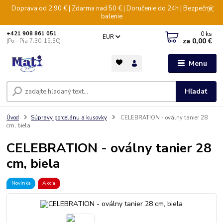
Doprava od 2,90 € | Zdarma nad 50 € | Doručenie do 24h | Bezpečné
balenie
0
ks
+421 908 861 051
EUR
za
0,00 €
(Po - Pia 7:30-15:30)
Menu
Hľadať
Úvod
Súpravy porcelánu a kusovky
CELEBRATION - oválny tanier 28
cm, biela
CELEBRATION - oválny tanier 28
cm, biela
Novinka
Akcia