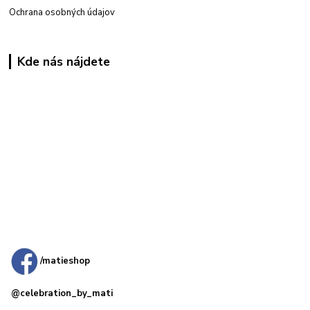
Ochrana osobných údajov
Kde nás nájdete
Kamenná
predajňa: Priemyselná 2, 949 01 Nitra
/matieshop
@celebration_by_mati