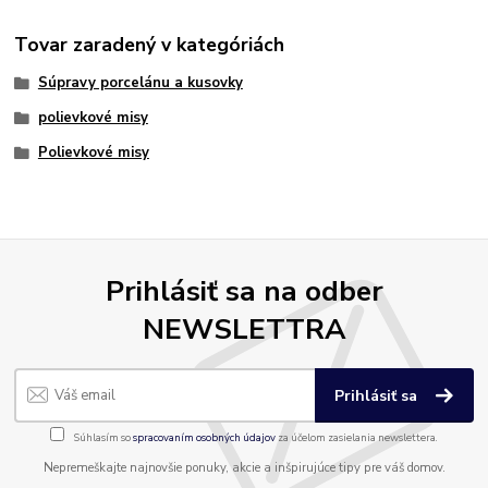
Tovar zaradený v kategóriách
Súpravy porcelánu a kusovky
polievkové misy
Polievkové misy
Prihlásiť sa na odber
NEWSLETTRA
Prihlásiť sa
Súhlasím so
spracovaním osobných údajov
za účelom zasielania newslettera.
Nepremeškajte najnovšie ponuky, akcie a inšpirujúce tipy pre váš domov.