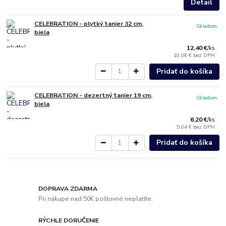
Detail
CELEBRATION - plytký tanier 32 cm,
Skladom
biela
12,40 €
/
ks
10,08 €
bez DPH
Pridať do košíka
CELEBRATION - dezertný tanier 19 cm,
Skladom
biela
6,20 €
/
ks
5,04 €
bez DPH
Pridať do košíka
DOPRAVA ZDARMA
Pri nákupe nad 50€ poštovné neplatíte.
RÝCHLE DORUČENIE