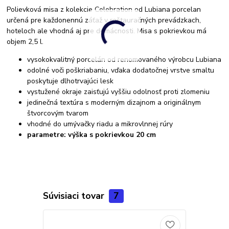
Polievková misa z kolekcie Celebration od Lubiana porcelan
určená pre každonennú záťaž v reštauračných prevádzkach,
hoteloch ale vhodná aj pre domácnosti. Misa s pokrievkou má
objem 2,5 l.
vysokokvalitný porcelán od renomovaného výrobcu Lubiana
odolné voči poškriabaniu, vďaka dodatočnej vrstve smaltu
poskytuje dlhotrvajúci lesk
vystužené okraje zaisťujú vyššiu odolnosť proti zlomeniu
jedinečná textúra s moderným dizajnom a originálnym
štvorcovým tvarom
vhodné do umývačky riadu a mikrovlnnej rúry
parametre: výška s pokrievkou 20 cm
Súvisiaci tovar
7
Akcia