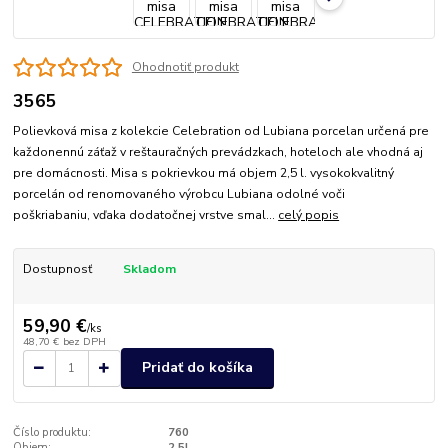
Ohodnotiť produkt
3565
Polievková misa z kolekcie Celebration od Lubiana porcelan určená pre
každonennú záťaž v reštauračných prevádzkach, hoteloch ale vhodná aj
pre domácnosti. Misa s pokrievkou má objem 2,5 l. vysokokvalitný
porcelán od renomovaného výrobcu Lubiana odolné voči
poškriabaniu, vďaka dodatočnej vrstve smal...
celý popis
Dostupnosť
Skladom
59,90 €
/
ks
48,70 €
bez DPH
Pridať do košíka
Číslo produktu:
760
Objem:
2,5L