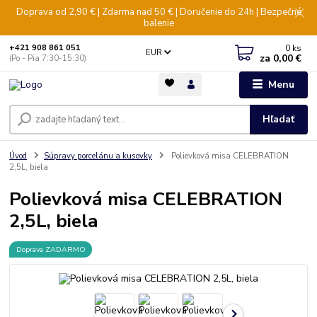
Doprava od 2,90 € | Zdarma nad 50 € | Doručenie do 24h | Bezpečné
balenie
0
ks
+421 908 861 051
EUR
za
0,00 €
(Po - Pia 7:30-15:30)
Menu
Hľadať
Úvod
Súpravy porcelánu a kusovky
Polievková misa CELEBRATION
2,5L, biela
Polievková misa CELEBRATION
2,5L, biela
Doprava ZADARMO