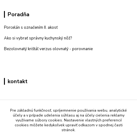
Poradňa
Porcelán s označením II. akosť
Ako si vybrať správny kuchynský nôž?
Bezolovnatý krištáľ verzus olovnatý -
porovnanie
kontakt
Zákaznícka podpora eshop mati
+421 908 861 051
Pre základnú funkčnosť, spríjemnenie používania webu, analytické
účely a v prípade udelenia súhlasu aj na účely cielenia reklamy
(Po - Pia 7:30-15:30)
využívame súbory cookies. Nastavenie vlastných preferencií
cookies môžete kedykoľvek upraviť odkazom v spodnej časti
info@mati.sk
stránok.