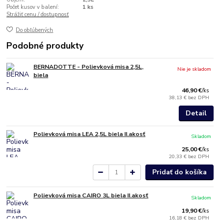
Počet kusov v balení:
1 ks
Strážiť cenu / dostupnosť
Do obľúbených
Podobné produkty
BERNADOTTE - Polievková misa 2,5L,
Nie je skladom
biela
46,90 €
/
ks
38,13 €
bez DPH
Detail
Polievková misa LEA 2,5L biela II.akosť
Skladom
25,00 €
/
ks
20,33 €
bez DPH
Pridať do košíka
Polievková misa CAIRO 3L biela II.akosť
Skladom
19,90 €
/
ks
16,18 €
bez DPH