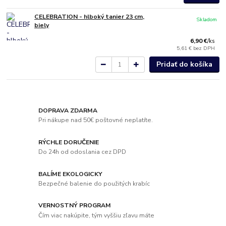
CELEBRATION - hlboký tanier 23 cm,
Skladom
biely
6,90 €
/
ks
5,61 €
bez DPH
Pridať do košíka
DOPRAVA ZDARMA
Pri nákupe nad 50€ poštovné neplatíte.
RÝCHLE DORUČENIE
Do 24h od odoslania cez DPD
BALÍME EKOLOGICKY
Bezpečné balenie do použitých krabíc
VERNOSTNÝ PROGRAM
Čím viac nakúpite, tým vyššiu zľavu máte