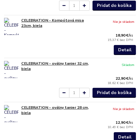
Pridať do košíka
CELEBRATION - Kompótová misa
Nie je skladom
23cm, biela
18,90 €
/
ks
15,37 €
bez DPH
Detail
CELEBRATION - oválny tanier 32 cm,
Skladom
biela
22,90 €
/
ks
18,62 €
bez DPH
Pridať do košíka
CELEBRATION - oválny tanier 28 cm,
Nie je skladom
biela
12,90 €
/
ks
10,49 €
bez DPH
Detail