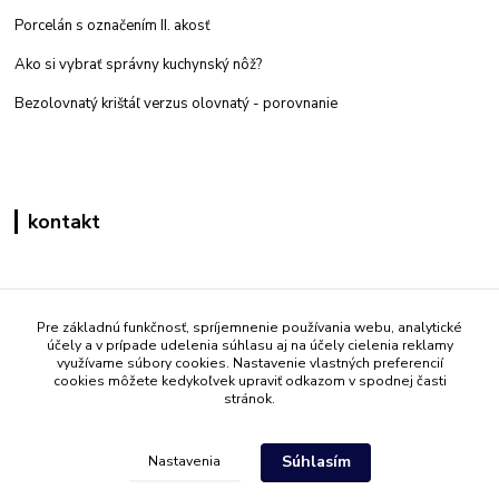
Porcelán s označením II. akosť
Ako si vybrať správny kuchynský nôž?
Bezolovnatý krištáľ verzus olovnatý -
porovnanie
kontakt
Zákaznícka podpora eshop mati
+421 908 861 051
Pre základnú funkčnosť, spríjemnenie používania webu, analytické
účely a v prípade udelenia súhlasu aj na účely cielenia reklamy
(Po - Pia 7:30-15:30)
využívame súbory cookies. Nastavenie vlastných preferencií
cookies môžete kedykoľvek upraviť odkazom v spodnej časti
info@mati.sk
stránok.
Súhlasím
Nastavenia