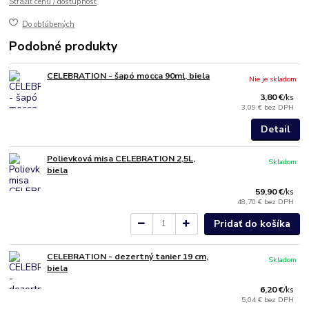
Strážiť cenu / dostupnosť
Do obľúbených
Podobné produkty
CELEBRATION - šapó mocca 90ml, biela
Nie je skladom
3,80 €
/
ks
3,09 €
bez DPH
Detail
Polievková misa CELEBRATION 2,5L,
Skladom
biela
59,90 €
/
ks
48,70 €
bez DPH
Pridať do košíka
CELEBRATION - dezertný tanier 19 cm,
Skladom
biela
6,20 €
/
ks
5,04 €
bez DPH