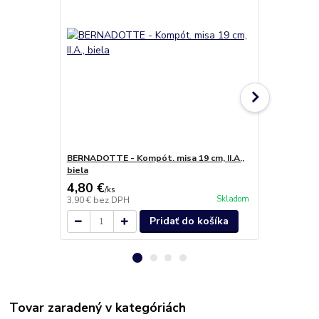
BERNADOTTE - Kompót. misa 19 cm, II.A.,
BERNADOTTE 
biela
biela
4,80 €
4,80 €
/
ks
/
ks
Skladom
3,90 €
bez DPH
3,90 €
bez D
Pridať do košíka
Tovar zaradený v kategóriách