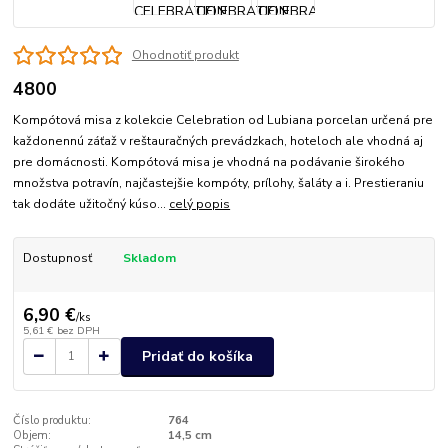
Ohodnotiť produkt
4800
Kompótová misa z kolekcie Celebration od Lubiana porcelan určená pre
každonennú záťaž v reštauračných prevádzkach, hoteloch ale vhodná aj
pre domácnosti. Kompótová misa je vhodná na podávanie širokého
množstva potravín, najčastejšie kompóty, prílohy, šaláty a i. Prestieraniu
tak dodáte užitočný kúso...
celý popis
Dostupnosť
Skladom
6,90 €
/
ks
5,61 €
bez DPH
Pridať do košíka
Číslo produktu:
764
Objem:
14,5 cm