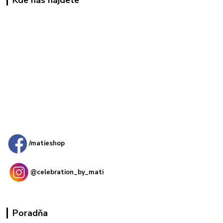
Kamenná
predajňa: Priemyselná 2, 949 01 Nitra
/matieshop
@celebration_by_mati
Poradňa