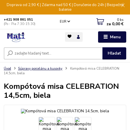
Doprava od 2,90 € | Zdarma nad 50 € | Doručenie do 24h | Bezpečné
balenie
0
ks
+421 908 861 051
EUR
za
0,00 €
(Po - Pia 7:30-15:30)
Menu
Hľadať
Úvod
Súpravy porcelánu a kusovky
Kompótová misa CELEBRATION
14,5cm, biela
Kompótová misa CELEBRATION
14,5cm, biela