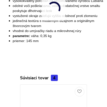
vysokokvalitný porcelán od renomovaného výrobcu Lubiana
odolné voči poškriabaniu, vďaka dodatočnej vrstve smaltu
poskytuje dlhotrvajúci lesk
vystužené okraje zaisťujú vyššiu odolnosť proti zlomeniu
jedinečná textúra s moderným dizajnom a originálnym
štvorcovým tvarom
vhodné do umývačky riadu a mikrovlnnej rúry
parametre:
váha: 0,35 kg
priemer: 145 mm
Súvisiaci tovar
4