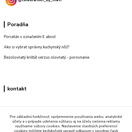
@celebration_by_mati
Poradňa
Porcelán s označením II. akosť
Ako si vybrať správny kuchynský nôž?
Bezolovnatý krištáľ verzus olovnatý -
porovnanie
kontakt
Zákaznícka podpora eshop mati
+421 908 861 051
Pre základnú funkčnosť, spríjemnenie používania webu, analytické
účely a v prípade udelenia súhlasu aj na účely cielenia reklamy
(Po - Pia 7:30-15:30)
využívame súbory cookies. Nastavenie vlastných preferencií
cookies môžete kedykoľvek upraviť odkazom v spodnej časti