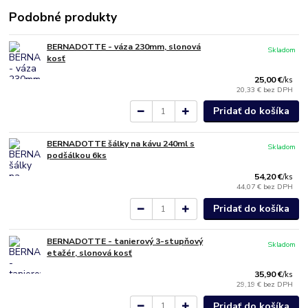
Podobné produkty
BERNADOTTE - váza 230mm, slonová
Skladom
kosť
25,00 €
/
ks
20,33 €
bez DPH
Pridať do košíka
BERNADOTTE šálky na kávu 240ml s
Skladom
podšálkou 6ks
54,20 €
/
ks
44,07 €
bez DPH
Pridať do košíka
BERNADOTTE - tanierový 3-stupňový
Skladom
etažér, slonová kosť
35,90 €
/
ks
29,19 €
bez DPH
Pridať do košíka