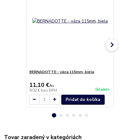
BERNADOTTE - váza 115mm, biela
BERNADOTTE 
kosť
11,10 €
15,30 €
/
ks
/
k
Skladom
9,02 €
bez DPH
12,44 €
bez 
Pridať do košíka
Tovar zaradený v kategóriách