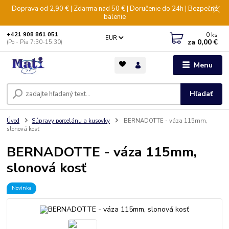
Doprava od 2,90 € | Zdarma nad 50 € | Doručenie do 24h | Bezpečné
balenie
0
ks
+421 908 861 051
EUR
za
0,00 €
(Po - Pia 7:30-15:30)
Menu
Hľadať
Úvod
Súpravy porcelánu a kusovky
BERNADOTTE - váza 115mm,
slonová kosť
BERNADOTTE - váza 115mm,
slonová kosť
Novinka