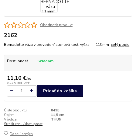
Ohodnotiť produkt
2162
Bernadotte váza v prevedení slonová kosť. výška: 115mm
celý popis
Dostupnosť
Skladom
11,10 €
/
ks
9,02 €
bez DPH
Pridať do košíka
Číslo produktu:
849b
Objem:
11,5 cm
Výrobca:
THUN
Strážiť cenu / dostupnosť
Do obľúbených