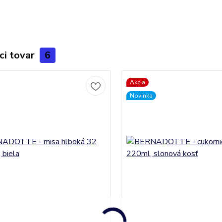
ci tovar
6
Akcia
Novinka