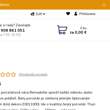
alenie
Prihlásenie
EUR
e si rady? Zavolajte.
0
ks
 908 861 051
za
0,00 €
Pia 7:30-15:30)
Ohodnotiť produkt
6
 porcelánová váza Bernadotte spestrí každú vidiecku alebo
ce jedáleň. Biely porcelán je zdobený jemným čipkovaným
om (kód dekoru E0011000). Ide o kvalitný český porcelán Thun