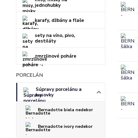
jednohubky
karafy, džbány a fľaše
sety na víno, pivo,
destiláty
zmrzlinové poháre
PORCELÁN
Súpravy porcelánu a
kusovky
Bernadotte biela nedekor
Bernadotte ivory nedekor