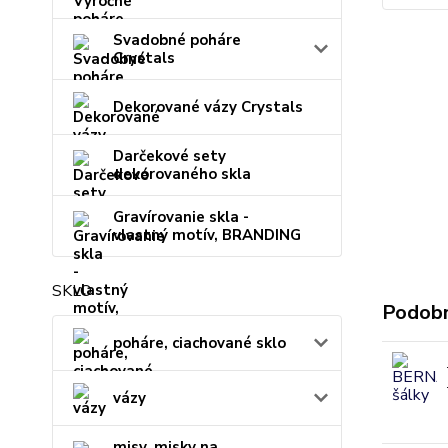
Svadobné poháre
Crystals
Dekorované vázy Crystals
Darčekové sety
dekorovaného skla
Gravírovanie skla -
vlastný motív, BRANDING
SKLO
Podobn
poháre, ciachované sklo
vázy
misy, misky na