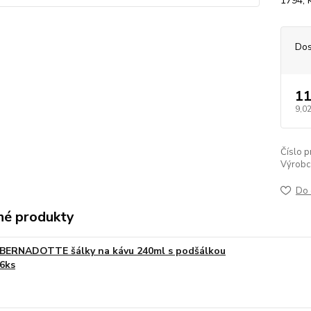
1794,
Dos
11
9,02
Číslo p
Výrobc
Do 
é produkty
BERNADOTTE šálky na kávu 240ml s podšálkou
6ks