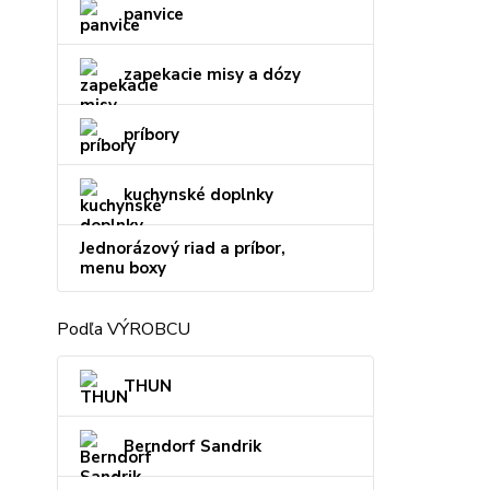
panvice
zapekacie misy a dózy
príbory
kuchynské doplnky
Jednorázový riad a príbor,
menu boxy
Podľa VÝROBCU
THUN
Berndorf Sandrik