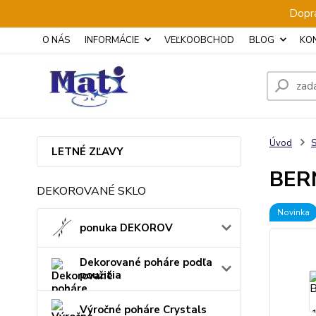
Dopra
O NÁS
INFORMÁCIE
VEĽKOOBCHOD
BLOG
KO
Úvod
S
LETNÉ ZĽAVY
BERN
DEKOROVANÉ SKLO
Novinka
ponuka DEKOROV
Dekorované poháre podľa
použitia
Výročné poháre Crystals