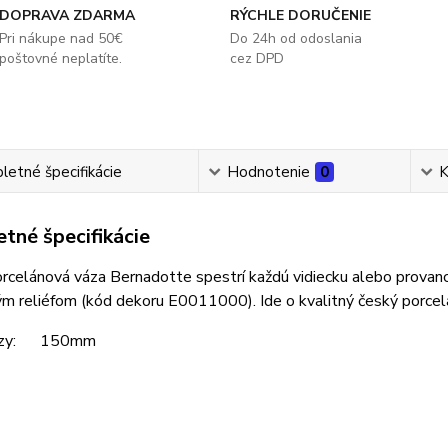
DOPRAVA ZDARMA
RÝCHLE DORUČENIE
Pri nákupe nad 50€
Do 24h od odoslania
poštovné neplatíte.
cez DPD
etné špecifikácie
Hodnotenie
0
K
tné špecifikácie
rcelánová váza Bernadotte spestrí každú vidiecku alebo provan
m reliéfom (kód dekoru E0011000). Ide o kvalitný český porcel
vázy: 150mm