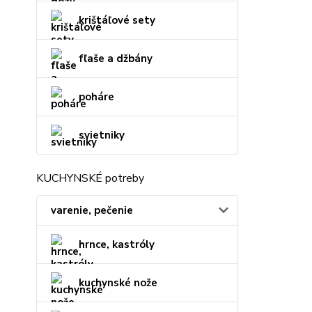
krištáľové sety
fľaše a džbány
poháre
svietniky
KUCHYNSKÉ potreby
varenie, pečenie
hrnce, kastróly
kuchynské nože