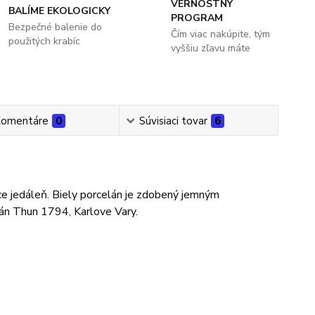
VERNOSTNÝ
BALÍME EKOLOGICKY
PROGRAM
Bezpečné balenie do
Čím viac nakúpite, tým
použitých krabíc
vyššiu zľavu máte
omentáre
0
Súvisiaci tovar
6
ce jedáleň. Biely porcelán je zdobený jemným
án Thun 1794, Karlove Vary.