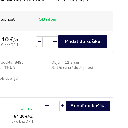
 Karlove Vary. Výška vázy: 150mm .
celý popis
tupnosť
Skladom
,10 €
/
ks
Pridať do košíka
 €
bez DPH
roduktu:
849a
Objem:
11,5 cm
a:
THUN
Strážiť cenu / dostupnosť
obľúbených
Pridať do košíka
Skladom
54,20 €
/
ks
44,07 €
bez DPH