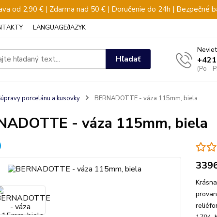
va od 2,90 € | Zdarma nad 50 € | Doručenie do 24h | Bezpečné b
NTAKTY
LANGUAGE/JAZYK
Neviet
Hľadať
+421
(Po - 
úpravy porcelánu a kusovky
BERNADOTTE - váza 115mm, biela
ADOTTE - váza 115mm, biela
339
Krásna
provan
reliéf