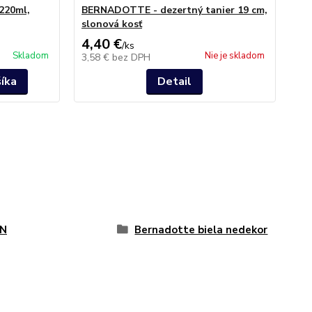
220ml,
BERNADOTTE - dezertný tanier 19 cm,
BE
slonová kosť
170
4,40 €
52
/
ks
Skladom
Nie je skladom
3,58 €
bez DPH
42
šíka
Detail
N
Bernadotte biela nedekor