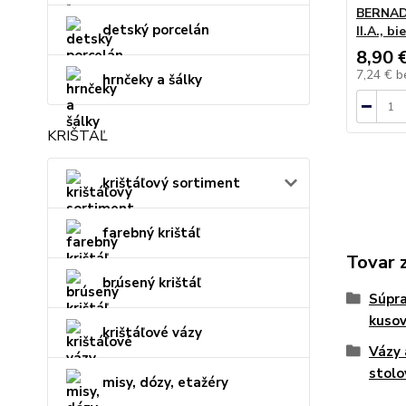
BERNADO
detský porcelán
II.A., bi
8,90 
7,24 €
b
hrnčeky a šálky
KRIŠTÁĽ
krištáľový sortiment
farebný krištáľ
Tovar 
brúsený krištáľ
Súpra
kuso
krištáľové vázy
Vázy 
stolo
misy, dózy, etažéry