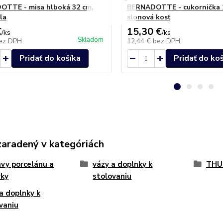
TTE - misa hlboká 32 cm,
BERNADOTTE - cukornička 
ela
slonová kosť
€
15,30 €
/
ks
/
ks
Skladom
ez DPH
12,44 €
bez DPH
Pridať do košíka
Pridať do ko
zaradený v kategóriách
vy porcelánu a
vázy a doplnky k
THU
vky
stolovaniu
a doplnky k
vaniu