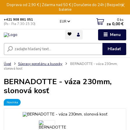
Doprava od 2,90 € | Zdarma nad 50 € | Doručenie do 24h | Bezpečné
balenie
0
ks
+421 908 861 051
EUR
za
0,00 €
(Po - Pia 7:30-15:30)
Menu
Hľadať
Úvod
Súpravy porcelánu a kusovky
BERNADOTTE - váza 230mm,
slonová kosť
BERNADOTTE - váza 230mm,
slonová kosť
Novinka