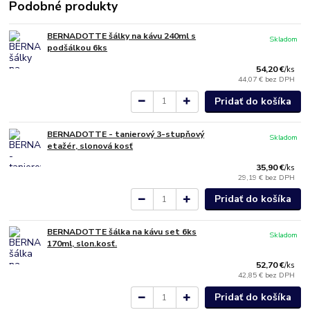
Podobné produkty
BERNADOTTE šálky na kávu 240ml s
Skladom
podšálkou 6ks
54,20 €
/
ks
44,07 €
bez DPH
Pridať do košíka
BERNADOTTE - tanierový 3-stupňový
Skladom
etažér, slonová kosť
35,90 €
/
ks
29,19 €
bez DPH
Pridať do košíka
BERNADOTTE šálka na kávu set 6ks
Skladom
170ml, slon.kosť.
52,70 €
/
ks
42,85 €
bez DPH
Pridať do košíka