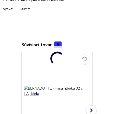
Bernadotte váza v prevedení slonová kosť.
výška: 230mm
Súvisiaci tovar
6
Akcia
Novinka