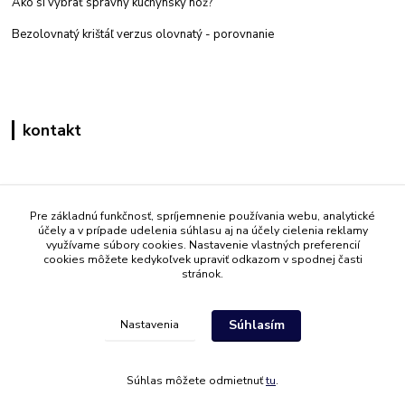
Ako si vybrať správny kuchynský nôž?
Bezolovnatý krištáľ verzus olovnatý -
porovnanie
kontakt
Zákaznícka podpora eshop mati
+421 908 861 051
Pre základnú funkčnosť, spríjemnenie používania webu, analytické
účely a v prípade udelenia súhlasu aj na účely cielenia reklamy
(Po - Pia 7:30-15:30)
využívame súbory cookies. Nastavenie vlastných preferencií
cookies môžete kedykoľvek upraviť odkazom v spodnej časti
info@mati.sk
stránok.
Súhlasím
Nastavenia
Súhlas môžete odmietnuť
tu
.
Vytvorené na
Eshop-rychlo.sk