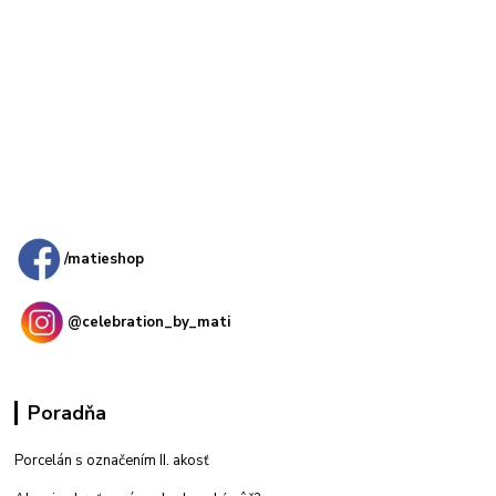
Kamenná
predajňa: Priemyselná 2, 949 01 Nitra
/matieshop
@celebration_by_mati
Poradňa
Porcelán s označením II. akosť