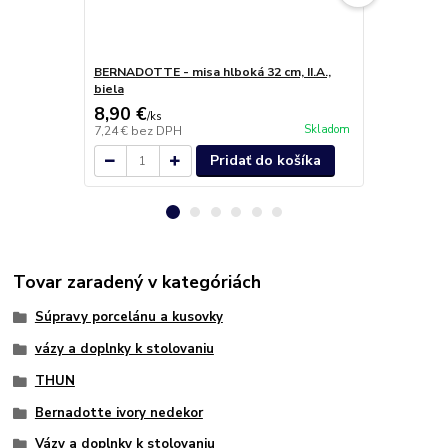
BERNADOTTE - misa hlboká 32 cm, II.A.,
BERNADOTTE 
biela
kosť
8,90 €
15,30 €
/
ks
/
k
Skladom
7,24 €
bez DPH
12,44 €
bez 
Pridať do košíka
Tovar zaradený v kategóriách
Súpravy porcelánu a kusovky
vázy a doplnky k stolovaniu
THUN
Bernadotte ivory nedekor
Vázy a doplnky k stolovaniu