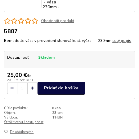
Ohodnotiť produkt
5887
Bernadotte váza v prevedení slonová kosť. výška: 230mm
celý popis
Dostupnosť
Skladom
25,00 €
/
ks
20,33 €
bez DPH
Pridať do košíka
Číslo produktu:
826b
Objem:
23 cm
Výrobca:
THUN
Strážiť cenu / dostupnosť
Do obľúbených