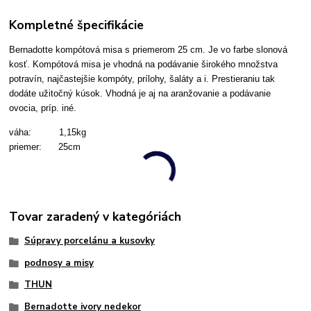
Kompletné špecifikácie
Bernadotte kompótová misa s priemerom 25 cm.
Je vo farbe slonová
kosť.
Kompótová misa je vhodná na podávanie širokého množstva
potravín, najčastejšie kompóty, prílohy, šaláty a i. Prestieraniu tak
dodáte užitočný kúsok. Vhodná je aj na aranžovanie a podávanie
ovocia, príp. iné.
váha: 1,15kg
priemer: 25cm
Tovar zaradený v kategóriách
Súpravy porcelánu a kusovky
podnosy a misy
THUN
Bernadotte ivory nedekor