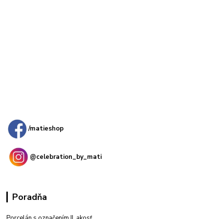
Kamenná
predajňa: Priemyselná 2, 949 01 Nitra
/matieshop
@celebration_by_mati
Poradňa
Porcelán s označením II. akosť