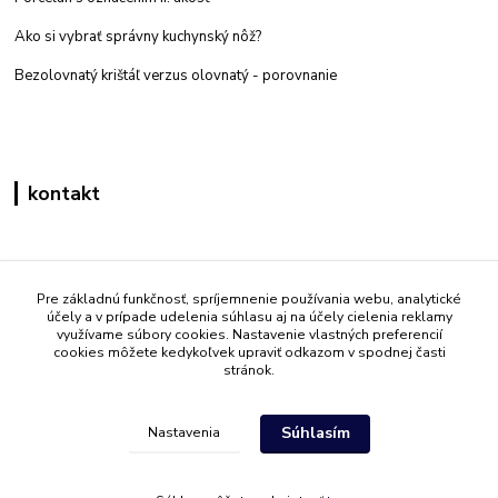
Ako si vybrať správny kuchynský nôž?
Bezolovnatý krištáľ verzus olovnatý -
porovnanie
kontakt
Zákaznícka podpora eshop mati
+421 908 861 051
Pre základnú funkčnosť, spríjemnenie používania webu, analytické
účely a v prípade udelenia súhlasu aj na účely cielenia reklamy
(Po - Pia 7:30-15:30)
využívame súbory cookies. Nastavenie vlastných preferencií
cookies môžete kedykoľvek upraviť odkazom v spodnej časti
info@mati.sk
stránok.
Súhlasím
Nastavenia