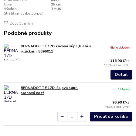
Objem:
25 cm
Výrobca:
THUN
Strážiť cenu / dostupnosť
Do obľúbených
Podobné produkty
BERNADOTTE 17D kávová súpr.,biela s
Nie je skladom
ružičkami,5396011
116,90 €
/
ks
95,04 €
bez DPH
Detail
BERNADOTTE 17D. čajová súpr.,
Skladom
slonová kosť
93,90 €
/
ks
76,34 €
bez DPH
Pridať do košíka