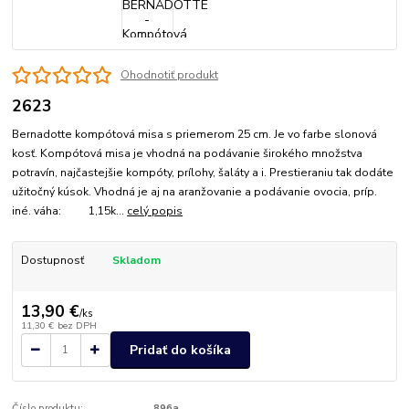
Ohodnotiť produkt
2623
Bernadotte kompótová misa s priemerom 25 cm. Je vo farbe slonová
kosť. Kompótová misa je vhodná na podávanie širokého množstva
potravín, najčastejšie kompóty, prílohy, šaláty a i. Prestieraniu tak dodáte
užitočný kúsok. Vhodná je aj na aranžovanie a podávanie ovocia, príp.
iné. váha: 1,15k...
celý popis
Dostupnosť
Skladom
13,90 €
/
ks
11,30 €
bez DPH
Pridať do košíka
Číslo produktu:
896a