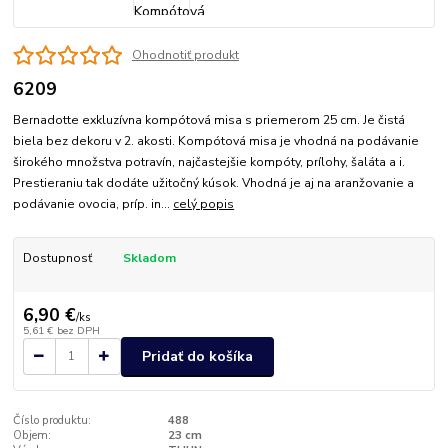
Ohodnotiť produkt
6209
Bernadotte exkluzívna kompótová misa s priemerom 25 cm. Je čistá
biela bez dekoru v 2. akosti. Kompótová misa je vhodná na podávanie
širokého množstva potravín, najčastejšie kompóty, prílohy, šaláta a i.
Prestieraniu tak dodáte užitočný kúsok. Vhodná je aj na aranžovanie a
podávanie ovocia, príp. in...
celý popis
Dostupnosť
Skladom
6,90 €
/
ks
5,61 €
bez DPH
Pridať do košíka
Číslo produktu:
488
Objem:
23 cm