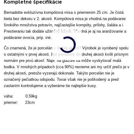
Kompletné špecifikácie
Bernadotte exkluzívna kompótová misa s priemerom 25 cm. Je čistá
biela bez dekoru v 2. akosti. Kompótová misa je vhodná na podávanie
širokého množstva potravín, najčastejšie kompóty, prílohy, šaláta a i.
Prestieraniu tak dodáte užitočný kúsok. Vhodná je aj na aranžovanie a
podávanie ovocia, príp. iné.
Čo znamená, že je porcelán v druhej akosti? Výrobok je vyrobený spolu
s ostatnými v prvej akosti. Bol preradený do druhej akosti kvôli prísnym
normám pre prvú akosť. Napr. na glazúre sa môže vyskytovať malá
bodka. V mnohých prípadoch (cca 90%) nevieme ani my určiť prečo je v
druhej akosti, pretože vyzerajú dokonale. Takýto porcelán nie je
označený pečiatkou odspodu. Tovar však nie je poškodený a pred
zaslaním kontrolujeme a vyberáme tie najlepšie kusy.
váha: 0,59kg
priemer: 23cm