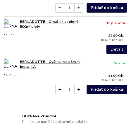
Pridať do košíka
BERNADOTTE - Omáčnik spojený
Nie je skladom
500ml,biely
22,90 €
/
ks
18,62 €
bez DPH
Detail
BERNADOTTE - Oválna misa 34cm,
Skladom
biela, II.A
11,90 €
/
ks
9,67 €
bez DPH
Pridať do košíka
DOPRAVA ZDARMA
Pri nákupe nad 50€ poštovné neplatíte.