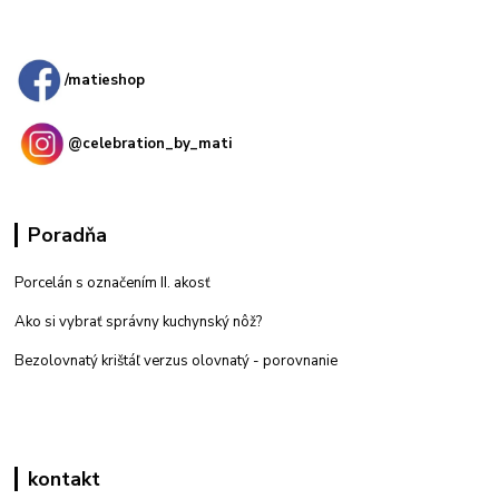
Kamenná
predajňa: Priemyselná 2, 949 01 Nitra
/matieshop
@celebration_by_mati
Poradňa
Porcelán s označením II. akosť
Ako si vybrať správny kuchynský nôž?
Bezolovnatý krištáľ verzus olovnatý -
porovnanie
kontakt