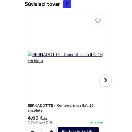
Súvisiaci tovar
7
BERNADOTTE - Kompót. misa II.A. 16
BERNADOTTE 
cm,biela
biela
4,60 €
4,80 €
/
ks
/
ks
Skladom
3,74 €
bez DPH
3,90 €
bez D
Pridať do košíka