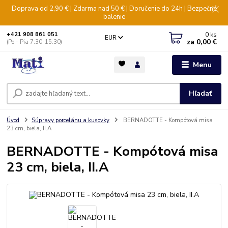
Doprava od 2,90 € | Zdarma nad 50 € | Doručenie do 24h | Bezpečné
balenie
0
ks
+421 908 861 051
EUR
za
0,00 €
(Po - Pia 7:30-15:30)
Menu
Hľadať
Úvod
Súpravy porcelánu a kusovky
BERNADOTTE - Kompótová misa
23 cm, biela, II.A
BERNADOTTE - Kompótová misa
23 cm, biela, II.A