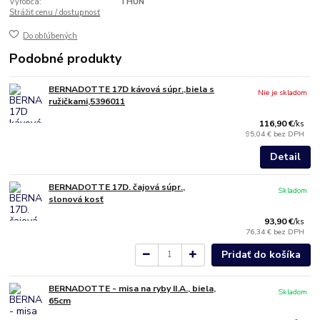
Výrobca:
THUN
Strážiť cenu / dostupnosť
Do obľúbených
Podobné produkty
BERNADOTTE 17D kávová súpr.,biela s
Nie je skladom
ružičkami,5396011
116,90 €
/
ks
95,04 €
bez DPH
Detail
BERNADOTTE 17D. čajová súpr.,
Skladom
slonová kosť
93,90 €
/
ks
76,34 €
bez DPH
Pridať do košíka
BERNADOTTE - misa na ryby II.A., biela,
Skladom
65cm