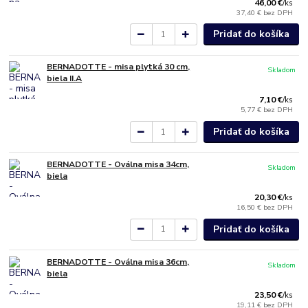
46,00 €
/
ks
37,40 €
bez DPH
Pridať do košíka
BERNADOTTE - misa plytká 30 cm,
Skladom
biela II.A
7,10 €
/
ks
5,77 €
bez DPH
Pridať do košíka
BERNADOTTE - Oválna misa 34cm,
Skladom
biela
20,30 €
/
ks
16,50 €
bez DPH
Pridať do košíka
BERNADOTTE - Oválna misa 36cm,
Skladom
biela
23,50 €
/
ks
19,11 €
bez DPH