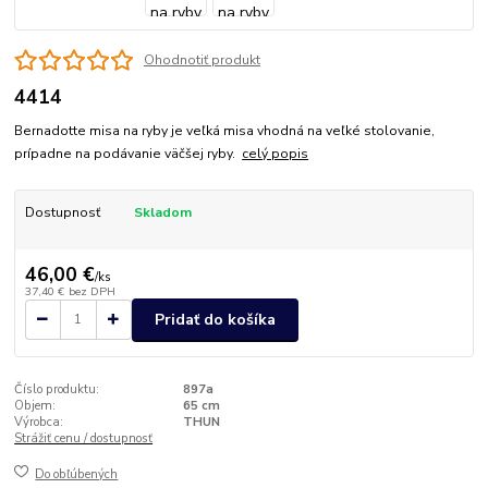
Ohodnotiť produkt
4414
Bernadotte misa na ryby je veľká misa vhodná na veľké stolovanie,
prípadne na podávanie väčšej ryby.
celý popis
Dostupnosť
Skladom
46,00 €
/
ks
37,40 €
bez DPH
Pridať do košíka
Číslo produktu:
897a
Objem:
65 cm
Výrobca:
THUN
Strážiť cenu / dostupnosť
Do obľúbených