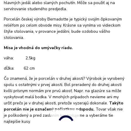
hlavných jedál alebo slaných pochutín. Môže sa použiť aj na
servírovanie studeného predjedla.
Porcelán českej výroby Bernadotte je typický svojím čipkovaným
reliéfom po celom obvode misy. Krásne sa vyníma vo vidieckom
štýle stolovania, v provance jedálni, bude ozdobou vášho
stolovania.
Misa je vhodná do umývačky riadu.
váha: 2,5kg
dĺžka: 62 cm
Čo znamená, že je porcelán v druhej akosti? Výrobok je vyrobený
spolu s ostatnými v prvej akosti. Bol preradený do druhej akosti
kvôli prísnym normám pre prvú akosť. Napr. na glazúre sa môže
vyskytovať malá bodka. V mnohých prípadoch nevieme ani my
určiť prečo je v druhej akosti, pretože vyzerajú dokonale.
Takýto
porcelán nie je označený pečiatkou odspodu.
Tovar však nie
je poškodený a pred zaslaním kontrolujeme a vyberáme tie
najlepšie kusy.