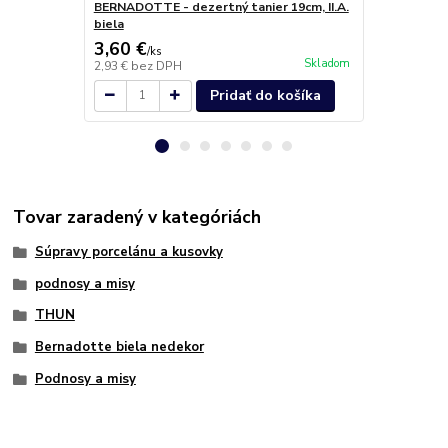
biela
BERNADOTTE - dezertný tanier 19cm, II.A.
biela
3,60 €
3,90 €
/
ks
/
ks
Skladom
2,93 €
bez DPH
3,17 €
bez D
Pridať do košíka
Tovar zaradený v kategóriách
Súpravy porcelánu a kusovky
podnosy a misy
THUN
Bernadotte biela nedekor
Podnosy a misy