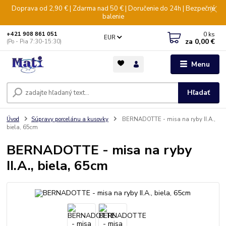
Doprava od 2,90 € | Zdarma nad 50 € | Doručenie do 24h | Bezpečné
balenie
0
ks
+421 908 861 051
EUR
za
0,00 €
(Po - Pia 7:30-15:30)
Menu
Hľadať
Úvod
Súpravy porcelánu a kusovky
BERNADOTTE - misa na ryby II.A.,
biela, 65cm
BERNADOTTE - misa na ryby
II.A., biela, 65cm