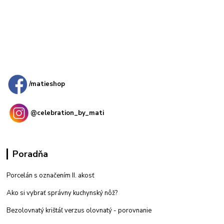
Kamenná
predajňa: Priemyselná 2, 949 01 Nitra
/matieshop
@celebration_by_mati
Poradňa
Porcelán s označením II. akosť
Ako si vybrať správny kuchynský nôž?
Bezolovnatý krištáľ verzus olovnatý -
porovnanie