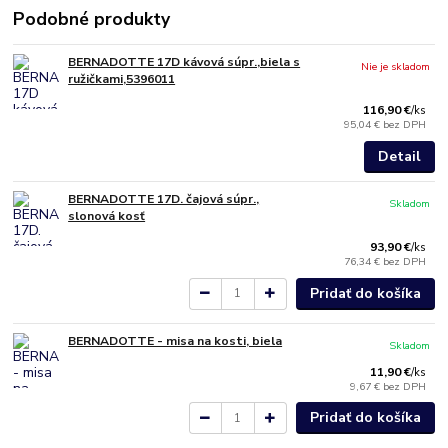
Podobné produkty
BERNADOTTE 17D kávová súpr.,biela s
Nie je skladom
ružičkami,5396011
116,90 €
/
ks
95,04 €
bez DPH
Detail
BERNADOTTE 17D. čajová súpr.,
Skladom
slonová kosť
93,90 €
/
ks
76,34 €
bez DPH
Pridať do košíka
BERNADOTTE - misa na kosti, biela
Skladom
11,90 €
/
ks
9,67 €
bez DPH
Pridať do košíka