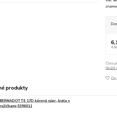
viac ak
znamená
Dos
6,
4,96
Číslo p
Strážiť
Do 
é produkty
BERNADOTTE 17D kávová súpr.,biela s
ružičkami,5396011