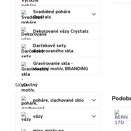
Svadobné poháre
Crystals
Dekorované vázy Crystals
Darčekové sety
dekorovaného skla
Gravírovanie skla -
vlastný motív, BRANDING
SKLO
Podobn
poháre, ciachované sklo
vázy
misy, misky na