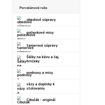
Porcelánové ruže
obedové súpravy
polievkové misy
tanierové súpravy
Šálky na kávu a čaj,
hrnčeky
podnosy a misy
vázy a doplnky k
stolovaniu
Cibulák - originál