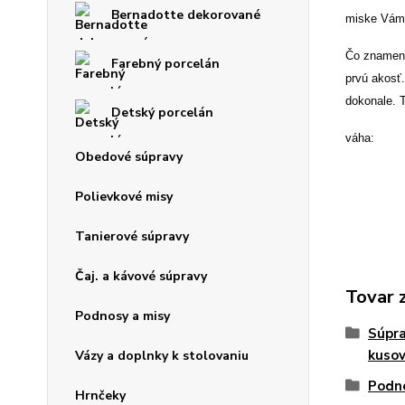
Bernadotte dekorované
miske Vám u
Čo znamená,
Farebný porcelán
prvú akosť
dokonale. 
Detský porcelán
váha: 0
Obedové súpravy
Polievkové misy
Tanierové súpravy
Čaj. a kávové súpravy
Tovar 
Podnosy a misy
Súpra
kuso
Vázy a doplnky k stolovaniu
Podno
Hrnčeky