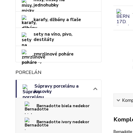
jednohubky
karafy, džbány a fľaše
sety na víno, pivo,
destiláty
zmrzlinové poháre
PORCELÁN
Súpravy porcelánu a
kusovky
Kompl
Bernadotte biela nedekor
Komple
Bernadotte ivory nedekor
Bernadotte 