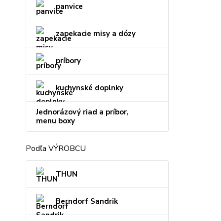
panvice
zapekacie misy a dózy
príbory
kuchynské doplnky
Jednorázový riad a príbor,
menu boxy
Podľa VÝROBCU
THUN
Berndorf Sandrik