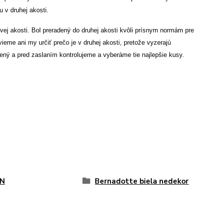
u v druhej akosti.
vej akosti. Bol preradený do druhej akosti kvôli prísnym normám pre
me ani my určiť prečo je v druhej akosti, pretože vyzerajú
ený a pred zaslaním kontrolujeme a vyberáme tie najlepšie kusy.
N
Bernadotte biela nedekor