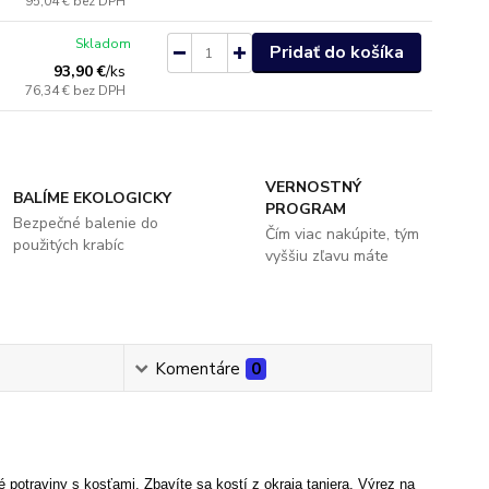
95,04 €
bez DPH
Skladom
Pridať do košíka
93,90 €
/
ks
76,34 €
bez DPH
VERNOSTNÝ
BALÍME EKOLOGICKY
PROGRAM
Bezpečné balenie do
Čím viac nakúpite, tým
použitých krabíc
vyššiu zľavu máte
Komentáre
0
é potraviny s kosťami. Zbavíte sa kostí z okraja taniera. Výrez na