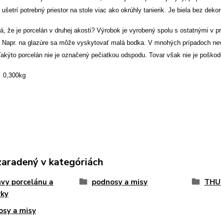
šetrí potrebný priestor na stole viac ako okrúhly tanierik. Je biela bez dekor
 že je porcelán v druhej akosti? Výrobok je vyrobený spolu s ostatnými v pr
. Napr. na glazúre sa môže vyskytovať malá bodka. V mnohých prípadoch nevie
Takýto porcelán nie je označený pečiatkou odspodu. Tovar však nie je poškod
,300kg
zaradený v kategóriách
vy porcelánu a
podnosy a misy
THU
vky
sy a misy