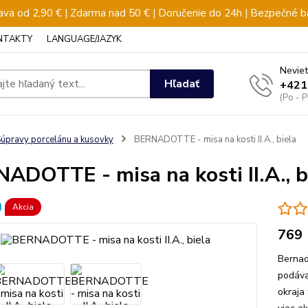
va od 2,90 € | Zdarma nad 50 € | Doručenie do 24h | Bezpečné b
NTAKTY
LANGUAGE/JAZYK
Neviet
Hľadať
+421
(Po - 
úpravy porcelánu a kusovky
BERNADOTTE - misa na kosti II.A., biela
ADOTTE - misa na kosti II.A., b
Akcia
769
Bernad
podávaj
okraja