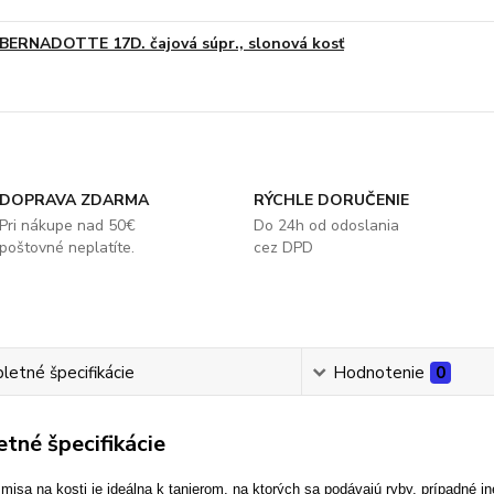
BERNADOTTE 17D. čajová súpr., slonová kosť
DOPRAVA ZDARMA
RÝCHLE DORUČENIE
Pri nákupe nad 50€
Do 24h od odoslania
poštovné neplatíte.
cez DPD
etné špecifikácie
Hodnotenie
0
tné špecifikácie
misa na kosti je ideálna k tanierom, na ktorých sa podávajú ryby, prípadné in