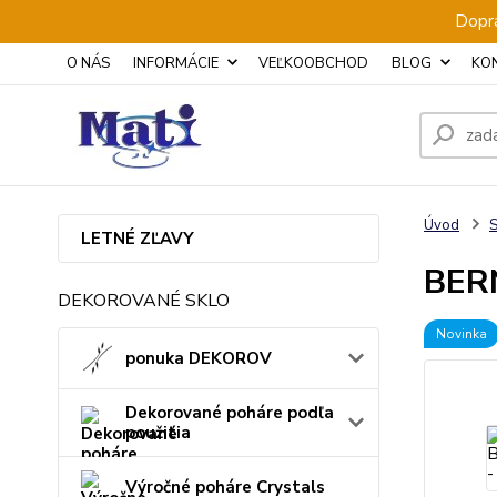
Dopra
O NÁS
INFORMÁCIE
VEĽKOOBCHOD
BLOG
KO
Úvod
S
LETNÉ ZĽAVY
BERN
DEKOROVANÉ SKLO
Novinka
ponuka DEKOROV
Dekorované poháre podľa
použitia
Výročné poháre Crystals