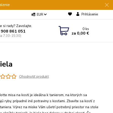
alenie
Prihlásenie
EUR
e si rady? Zavolajte.
0
ks
 908 861 051
za
0,00 €
Pia 7:30-15:30)
iela
Ohodnotiť produkt
otte misa na kosti je ideálna k tanierom, na ktorých sa
ú ryby, prípadné iné potraviny s kosťami. Zbavíte sa kostí z
 taniera. Výrez na miske Vám ušetrí potrebný priestor na stole