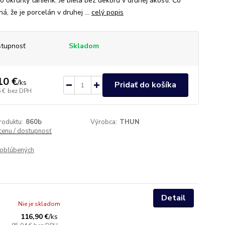
o okrúhly tanierik. Je biela bez dekoru v druhej akosti. Čo
, že je porcelán v druhej ...
celý popis
tupnosť
Skladom
10 €
/
ks
Pridať do košíka
 €
bez DPH
roduktu:
860b
Výrobca:
THUN
 cenu / dostupnosť
obľúbených
Detail
Nie je skladom
116,90 €
/
ks