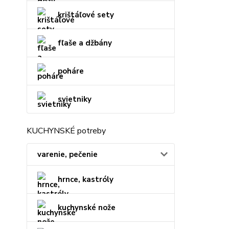
krištáľové sety
fľaše a džbány
poháre
svietniky
KUCHYNSKÉ potreby
varenie, pečenie
hrnce, kastróly
kuchynské nože