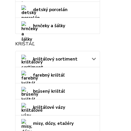
detský porcelán
hrnčeky a šálky
KRIŠTÁĽ
krištáľový sortiment
farebný krištáľ
brúsený krištáľ
krištáľové vázy
misy, dózy, etažéry