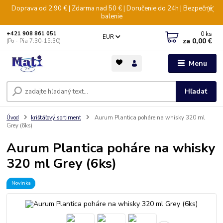
Doprava od 2,90 € | Zdarma nad 50 € | Doručenie do 24h | Bezpečné
balenie
0
ks
+421 908 861 051
EUR
za
0,00 €
(Po - Pia 7:30-15:30)
Menu
Hľadať
Úvod
krištáľový sortiment
Aurum Plantica poháre na whisky 320 ml
Grey (6ks)
Aurum Plantica poháre na whisky
320 ml Grey (6ks)
Novinka