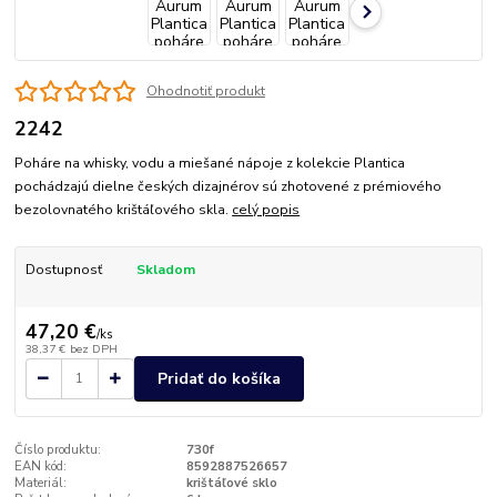
Ohodnotiť produkt
2242
Poháre na whisky, vodu a miešané nápoje z kolekcie Plantica
pochádzajú dielne českých dizajnérov sú zhotovené z prémiového
bezolovnatého krištáľového skla.
celý popis
Dostupnosť
Skladom
47,20 €
/
ks
38,37 €
bez DPH
Pridať do košíka
Číslo produktu:
730f
EAN kód:
8592887526657
Materiál:
krištáľové sklo