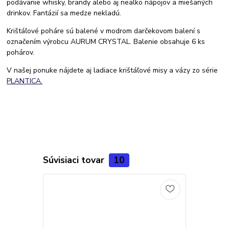
podávanie whisky, brandy alebo aj nealko nápojov a miešaných
drinkov. Fantázií sa medze nekladú.
Krištáľové poháre sú balené v modrom darčekovom balení s
označením výrobcu AURUM CRYSTAL. Balenie obsahuje 6 ks
pohárov.
V našej ponuke nájdete aj ladiace krištáľové misy a vázy zo série
PLANTICA.
Súvisiaci tovar
10