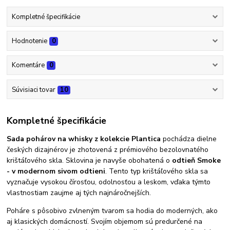
Kompletné špecifikácie
Hodnotenie
0
Komentáre
0
Súvisiaci tovar
10
Kompletné špecifikácie
Sada pohárov na whisky z kolekcie Plantica
pochádza dielne
českých dizajnérov je zhotovená z prémiového bezolovnatého
krištáľového skla. Sklovina je navyše obohatená o
odtieň Smoke
- v modernom sivom odtieni
. Tento typ krištáľového skla sa
vyznačuje vysokou čírosťou, odolnosťou a leskom, vďaka týmto
vlastnostiam zaujme aj tých najnáročnejších.
Poháre s pôsobivo zvlneným tvarom sa hodia do moderných, ako
aj klasických domácností. Svojím objemom sú predurčené na