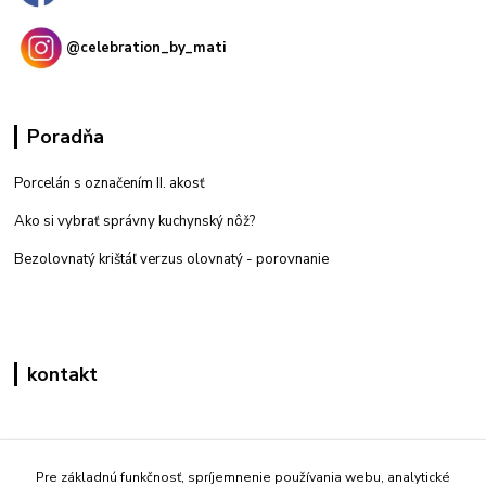
@celebration_by_mati
Poradňa
Porcelán s označením II. akosť
Ako si vybrať správny kuchynský nôž?
Bezolovnatý krištáľ verzus olovnatý -
porovnanie
kontakt
Zákaznícka podpora eshop mati
+421 908 861 051
Pre základnú funkčnosť, spríjemnenie používania webu, analytické