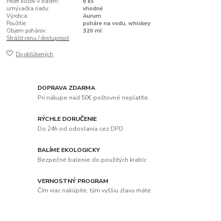
Počet kusov v balení:
6 ks
umývačka riadu:
vhodné
Výrobca:
Aurum
Použitie:
poháre na vodu, whiskey
Objem pohárov:
320 ml
Strážiť cenu / dostupnosť
Do obľúbených
DOPRAVA ZDARMA
Pri nákupe nad 50€ poštovné neplatíte.
RÝCHLE DORUČENIE
Do 24h od odoslania cez DPD
BALÍME EKOLOGICKY
Bezpečné balenie do použitých krabíc
VERNOSTNÝ PROGRAM
Čím viac nakúpite, tým vyššiu zľavu máte