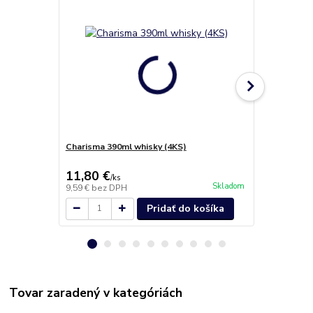
Charisma 390ml whisky (4KS)
Poháre na v
11,80 €
11,10 €
/
ks
/
k
Skladom
9,59 €
bez DPH
9,02 €
bez D
Pridať do košíka
Tovar zaradený v kategóriách