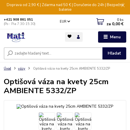
Doprava od 2,90 € | Zdarma nad 50 € | Doručenie do 24h | Bezpečné
balenie
0
ks
+421 908 861 051
EUR
za
0,00 €
(Po - Pia 7:30-15:30)
Menu
Hľadať
Úvod
vázy
Optišová váza na kvety 25cm AMBIENTE 5332/ZP
Optišová váza na kvety 25cm
AMBIENTE 5332/ZP