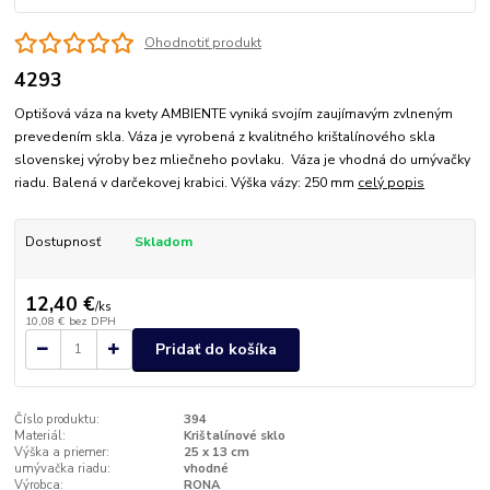
Ohodnotiť produkt
4293
Optišová váza na kvety AMBIENTE vyniká svojím zaujímavým zvlneným
prevedením skla. Váza je vyrobená z kvalitného krištalínového skla
slovenskej výroby bez mliečneho povlaku. Váza je vhodná do umývačky
riadu. Balená v darčekovej krabici. Výška vázy: 250 mm
celý popis
Dostupnosť
Skladom
12,40 €
/
ks
10,08 €
bez DPH
Pridať do košíka
Číslo produktu:
394
Materiál:
Krištalínové sklo
Výška a priemer:
25 x 13 cm
umývačka riadu:
vhodné
Výrobca:
RONA