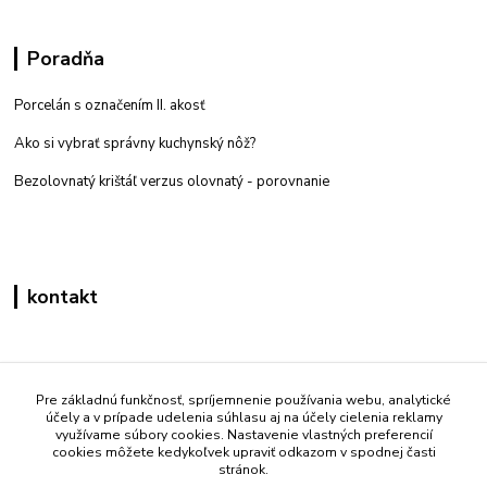
Poradňa
Porcelán s označením II. akosť
Ako si vybrať správny kuchynský nôž?
Bezolovnatý krištáľ verzus olovnatý -
porovnanie
kontakt
Zákaznícka podpora eshop mati
+421 908 861 051
Pre základnú funkčnosť, spríjemnenie používania webu, analytické
účely a v prípade udelenia súhlasu aj na účely cielenia reklamy
(Po - Pia 7:30-15:30)
využívame súbory cookies. Nastavenie vlastných preferencií
cookies môžete kedykoľvek upraviť odkazom v spodnej časti
info@mati.sk
stránok.