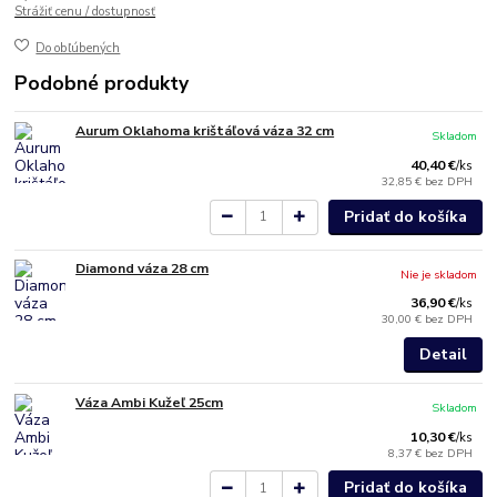
Strážiť cenu / dostupnosť
Do obľúbených
Podobné produkty
Aurum Oklahoma krištáľová váza 32 cm
Skladom
40,40 €
/
ks
32,85 €
bez DPH
Pridať do košíka
Diamond váza 28 cm
Nie je skladom
36,90 €
/
ks
30,00 €
bez DPH
Detail
Váza Ambi Kužeľ 25cm
Skladom
10,30 €
/
ks
8,37 €
bez DPH
Pridať do košíka