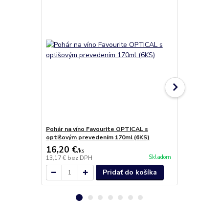
Pohár na víno Favourite OPTICAL s
Poháre na vo
optišovým prevedením 170ml (6KS)
optišovým 
16,20 €
17,00 €
/
ks
/
k
Skladom
13,17 €
bez DPH
13,82 €
bez 
Pridať do košíka