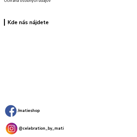
Ochrana osobných údajov
Kde nás nájdete
Kamenná
predajňa: Priemyselná 2, 949 01 Nitra
/matieshop
@celebration_by_mati