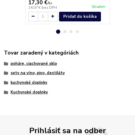
17,30 €
16,60 €
/
ks
/
k
Skladom
14,07 €
bez DPH
13,50 €
bez 
Pridať do košíka
Tovar zaradený v kategóriách
poháre, ciachované sklo
sety na víno, pivo, destiláty
kuchynské doplnky
Kuchynské doplnky
Prihlásiť sa na odber