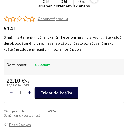
Ohodnotiť produkt
5141
S naším skleneným ručne fúkaným heverom na víno si vychutnáte každý
dúšok podávaného vína. Hever so zátkou (často označovaný aj ako
koštér) je zdobený reliéfom hrozna.
celý popis
Dostupnosť
Skladom
22,10 €
/
ks
17,97 €
bez DPH
Pridať do košíka
Číslo produktu:
497a
Strážiť cenu / dostupnosť
Do obľúbených