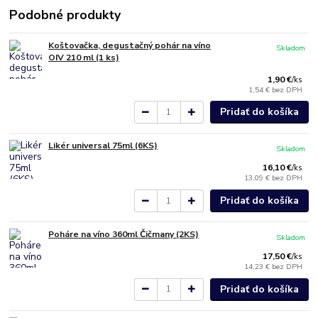
Podobné produkty
Koštovačka, degustačný pohár na víno
Skladom
OIV 210 ml (1 ks)
1,90 €
/
ks
1,54 €
bez DPH
Pridať do košíka
Likér universal 75ml (6KS)
Skladom
16,10 €
/
ks
13,09 €
bez DPH
Pridať do košíka
Poháre na víno 360ml Čičmany (2KS)
Skladom
17,50 €
/
ks
14,23 €
bez DPH
Pridať do košíka