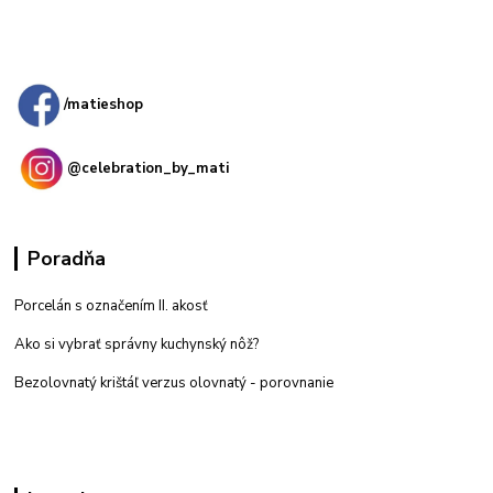
Kamenná
predajňa: Priemyselná 2, 949 01 Nitra
/matieshop
@celebration_by_mati
Poradňa
Porcelán s označením II. akosť
Ako si vybrať správny kuchynský nôž?
Bezolovnatý krištáľ verzus olovnatý -
porovnanie