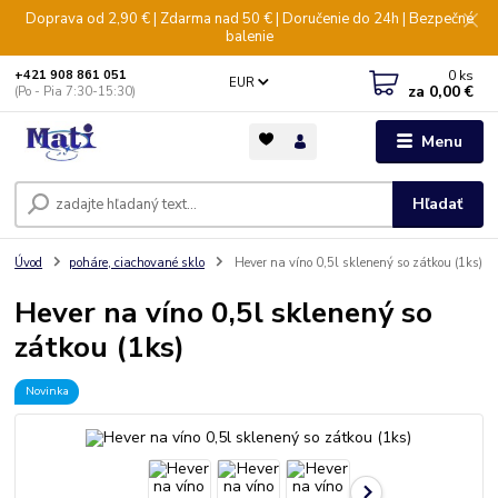
Doprava od 2,90 € | Zdarma nad 50 € | Doručenie do 24h | Bezpečné
balenie
0
ks
+421 908 861 051
EUR
za
0,00 €
(Po - Pia 7:30-15:30)
Menu
Hľadať
Úvod
poháre, ciachované sklo
Hever na víno 0,5l sklenený so zátkou (1ks)
Hever na víno 0,5l sklenený so
zátkou (1ks)
Novinka