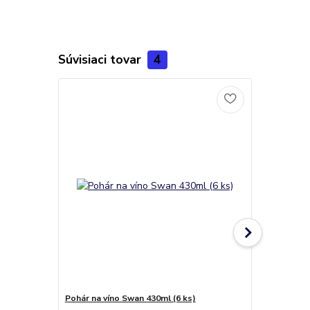
Súvisiaci tovar
4
Pohár na víno Swan 430ml (6 ks)
Poháre na v