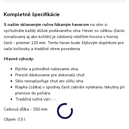
Kompletné špecifikácie
S naším skleneným ručne fúkaným heverom
na víno si
vychutnáte každý dúšok podávaného vína. Hever so zátkou (často
označovaný aj ako koštér) je zdobený reliéfom hrozna v hornej
časti - priemer 120 mm. Tento hever bude štýlovým doplnkom pre
vaše koštovky a tradičné vínne posedenia.
Hlavné výhody:
Rýchle a pohodlné nalievanie vína.
Presné dávkovanie pre dokonalú chuť.
Sklo neovplyvňuje chuť ani vôňu vína.
Klapka (zátka) v spodnej časti zabráni vytekaniu tekutiny pri
prenose do pohára.
Tradičná ručná výroba
Celková dĺžka - 550 mm
Objem: 0,5 l