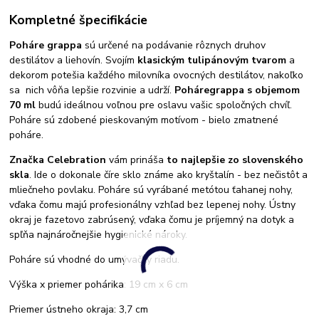
Kompletné špecifikácie
Poháre grappa
sú určené na podávanie rôznych druhov
destilátov a liehovín. Svojím
klasickým tulipánovým tvarom
a
dekorom potešia každého milovníka ovocných destilátov, nakoľko
sa nich vôňa lepšie rozvinie a udrží.
Poháre
grappa s objemom
70 ml
budú ideálnou voľnou pre oslavu vašic spoločných chvíľ.
Poháre sú zdobené pieskovaným motívom - bielo zmatnené
poháre.
Značka Celebration
vám prináša
to najlepšie zo slovenského
skla
. Ide o dokonale číre sklo známe ako kryštalín - bez nečistôt a
mliečneho povlaku. Poháre sú vyrábané metótou ťahanej nohy,
vďaka čomu majú profesionálny vzhľad bez lepenej nohy. Ústny
okraj je fazetovo zabrúsený, vďaka čomu je príjemný na dotyk a
spľňa najnáročnejšie hygienické nároky.
Poháre sú vhodné do umývačky riadu.
Výška x priemer pohárika: 19 cm x 6 cm
Priemer ústneho okraja: 3,7 cm