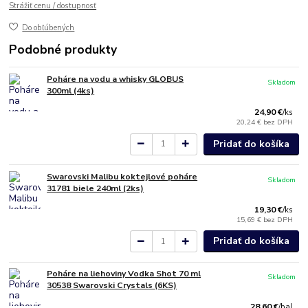
Strážiť cenu / dostupnosť
Do obľúbených
Podobné produkty
Poháre na vodu a whisky GLOBUS
Skladom
300ml (4ks)
24,90 €
/
ks
20,24 €
bez DPH
Pridať do košíka
Swarovski Malibu koktejlové poháre
Skladom
31781 biele 240ml (2ks)
19,30 €
/
ks
15,69 €
bez DPH
Pridať do košíka
Poháre na liehoviny Vodka Shot 70 ml
Skladom
30538 Swarovski Crystals (6KS)
28,60 €
/
bal