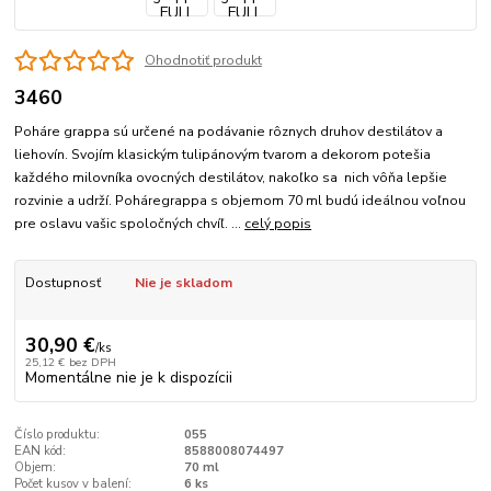
Ohodnotiť produkt
3460
Poháre grappa sú určené na podávanie rôznych druhov destilátov a
liehovín. Svojím klasickým tulipánovým tvarom a dekorom potešia
každého milovníka ovocných destilátov, nakoľko sa nich vôňa lepšie
rozvinie a udrží. Poháregrappa s objemom 70 ml budú ideálnou voľnou
pre oslavu vašic spoločných chvíľ. ...
celý popis
Dostupnosť
Nie je skladom
30,90 €
/
ks
25,12 €
bez DPH
Momentálne nie je k dispozícii
Číslo produktu:
055
EAN kód:
8588008074497
Objem:
70 ml
Počet kusov v balení:
6 ks