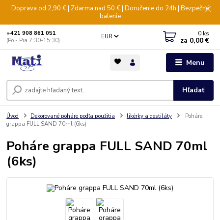
Doprava od 2,90 € | Zdarma nad 50 € | Doručenie do 24h | Bezpečné
balenie
0
ks
+421 908 861 051
EUR
za
0,00 €
(Po - Pia 7:30-15:30)
Menu
Hľadať
Úvod
Dekorované poháre podľa použitia
likérky a destiláty
Poháre
grappa FULL SAND 70ml (6ks)
Poháre grappa FULL SAND 70ml
(6ks)