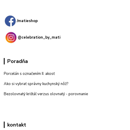
Kamenná
predajňa: Priemyselná 2, 949 01 Nitra
/matieshop
@celebration_by_mati
Poradňa
Porcelán s označením II. akosť
Ako si vybrať správny kuchynský nôž?
Bezolovnatý krištáľ verzus olovnatý -
porovnanie
kontakt