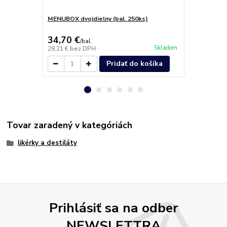
MENUBOX dvojdielny (bal. 250ks)
Darčekové b
34,70 €
4,90 €
/
bal.
/
ks
Skladom
28,21 €
bez DPH
3,98 €
bez D
Pridať do košíka
Tovar zaradený v kategóriách
likérky a destiláty
Prihlásiť sa na odber
NEWSLETTRA