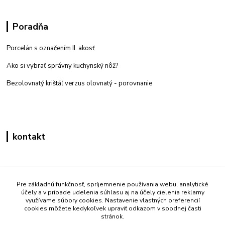
Poradňa
Porcelán s označením II. akosť
Ako si vybrať správny kuchynský nôž?
Bezolovnatý krištáľ verzus olovnatý -
porovnanie
kontakt
Zákaznícka podpora eshop mati
+421 908 861 051
Pre základnú funkčnosť, spríjemnenie používania webu, analytické
účely a v prípade udelenia súhlasu aj na účely cielenia reklamy
(Po - Pia 7:30-15:30)
využívame súbory cookies. Nastavenie vlastných preferencií
cookies môžete kedykoľvek upraviť odkazom v spodnej časti
info@mati.sk
stránok.