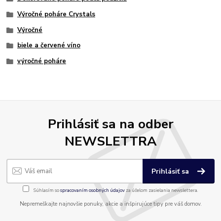
Výročné poháre Crystals
Výročné
biele a červené víno
výročné poháre
Prihlásiť sa na odber
NEWSLETTRA
Prihlásiť sa
Súhlasím so
spracovaním osobných údajov
za účelom zasielania newslettera.
Nepremeškajte najnovšie ponuky, akcie a inšpirujúce tipy pre váš domov.