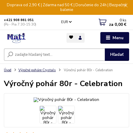
Doprava od 2,90 € | Zdarma nad 50 € | Doručenie do 24h | Bezpečné
balenie
0
ks
+421 908 861 051
EUR
za
0,00 €
(Po - Pia 7:30-15:30)
Menu
Hľadať
Úvod
Výročné poháre Crystals
Výročný pohár 80r - Celebration
Výročný pohár 80r - Celebration