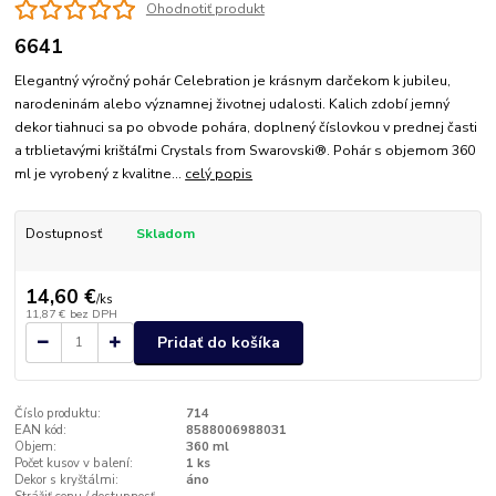
Ohodnotiť produkt
6641
Elegantný výročný pohár Celebration je krásnym darčekom k jubileu,
narodeninám alebo významnej životnej udalosti. Kalich zdobí jemný
dekor tiahnuci sa po obvode pohára, doplnený číslovkou v prednej časti
a trblietavými krištáľmi Crystals from Swarovski®. Pohár s objemom 360
ml je vyrobený z kvalitne...
celý popis
Dostupnosť
Skladom
14,60 €
/
ks
11,87 €
bez DPH
Pridať do košíka
Číslo produktu:
714
EAN kód:
8588006988031
Objem:
360 ml
Počet kusov v balení:
1 ks
Dekor s kryštálmi:
áno