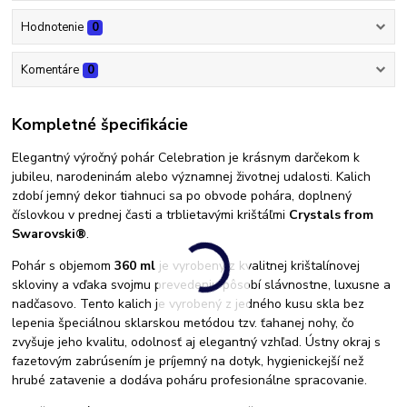
Hodnotenie
0
Komentáre
0
Kompletné špecifikácie
Elegantný výročný pohár Celebration je krásnym darčekom k
jubileu, narodeninám alebo významnej životnej udalosti. Kalich
zdobí jemný dekor tiahnuci sa po obvode pohára, doplnený
číslovkou v prednej časti a trblietavými krištáľmi
Crystals from
Swarovski®
.
Pohár s objemom
360 ml
je vyrobený z kvalitnej krištalínovej
skloviny a vďaka svojmu prevedeniu pôsobí slávnostne, luxusne a
nadčasovo. Tento kalich je vyrobený z jedného kusu skla bez
lepenia špeciálnou sklarskou metódou tzv. ťahanej nohy, čo
zvyšuje jeho kvalitu, odolnosť aj elegantný vzhľad. Ústny okraj s
fazetovým zabrúsením je príjemný na dotyk, hygienickejší než
hrubé zatavenie a dodáva poháru profesionálne spracovanie.