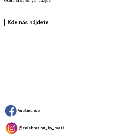
Ochrana osobných údajov
Kde nás nájdete
Kamenná
predajňa: Priemyselná 2, 949 01 Nitra
/matieshop
@celebration_by_mati