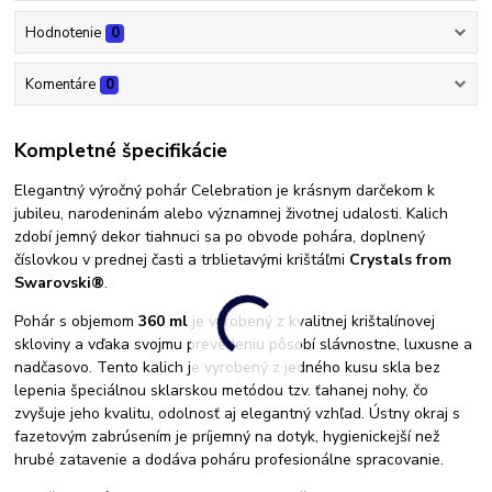
Hodnotenie
0
Komentáre
0
Kompletné špecifikácie
Elegantný výročný pohár Celebration je krásnym darčekom k
jubileu, narodeninám alebo významnej životnej udalosti. Kalich
zdobí jemný dekor tiahnuci sa po obvode pohára, doplnený
číslovkou v prednej časti a trblietavými krištáľmi
Crystals from
Swarovski®
.
Pohár s objemom
360 ml
je vyrobený z kvalitnej krištalínovej
skloviny a vďaka svojmu prevedeniu pôsobí slávnostne, luxusne a
nadčasovo. Tento kalich je vyrobený z jedného kusu skla bez
lepenia špeciálnou sklarskou metódou tzv. ťahanej nohy, čo
zvyšuje jeho kvalitu, odolnosť aj elegantný vzhľad. Ústny okraj s
fazetovým zabrúsením je príjemný na dotyk, hygienickejší než
hrubé zatavenie a dodáva poháru profesionálne spracovanie.