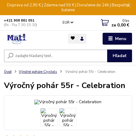
Doprava od 2,90 € | Zdarma nad 50 € | Doručenie do 24h | Bezpečné
balenie
0
ks
+421 908 861 051
EUR
za
0,00 €
(Po - Pia 7:30-15:30)
Menu
Hľadať
Úvod
Výročné poháre Crystals
Výročný pohár 55r - Celebration
Výročný pohár 55r - Celebration