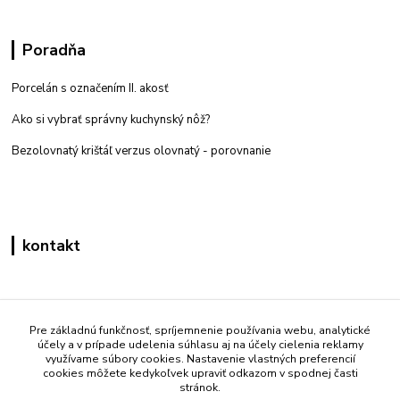
Poradňa
Porcelán s označením II. akosť
Ako si vybrať správny kuchynský nôž?
Bezolovnatý krištáľ verzus olovnatý -
porovnanie
kontakt
Zákaznícka podpora eshop mati
+421 908 861 051
Pre základnú funkčnosť, spríjemnenie používania webu, analytické
účely a v prípade udelenia súhlasu aj na účely cielenia reklamy
(Po - Pia 7:30-15:30)
využívame súbory cookies. Nastavenie vlastných preferencií
cookies môžete kedykoľvek upraviť odkazom v spodnej časti
info@mati.sk
stránok.