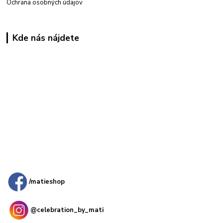
Ochrana osobných údajov
Kde nás nájdete
Kamenná
predajňa: Priemyselná 2, 949 01 Nitra
/matieshop
@celebration_by_mati