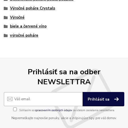
Výročné poháre Crystals
Výročné
biele a červené víno
výročné poháre
Prihlásiť sa na odber
NEWSLETTRA
Prihlásiť sa
Súhlasím so
spracovaním osobných údajov
za účelom zasielania newslettera.
Nepremeškajte najnovšie ponuky, akcie a inšpirujúce tipy pre váš domov.