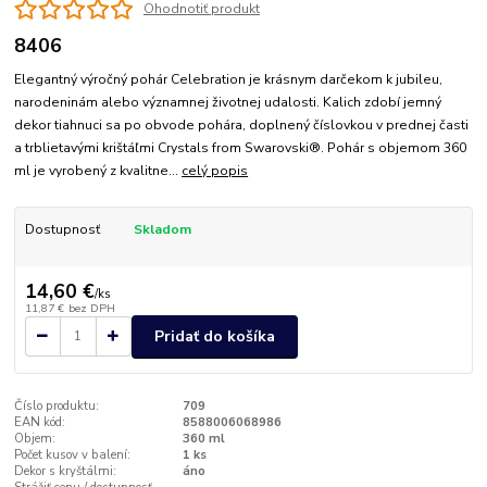
Ohodnotiť produkt
8406
Elegantný výročný pohár Celebration je krásnym darčekom k jubileu,
narodeninám alebo významnej životnej udalosti. Kalich zdobí jemný
dekor tiahnuci sa po obvode pohára, doplnený číslovkou v prednej časti
a trblietavými krištáľmi Crystals from Swarovski®. Pohár s objemom 360
ml je vyrobený z kvalitne...
celý popis
Dostupnosť
Skladom
14,60 €
/
ks
11,87 €
bez DPH
Pridať do košíka
Číslo produktu:
709
EAN kód:
8588006068986
Objem:
360 ml
Počet kusov v balení:
1 ks
Dekor s kryštálmi:
áno