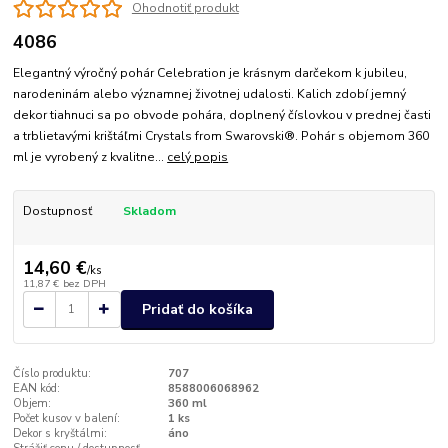
Ohodnotiť produkt
4086
Elegantný výročný pohár Celebration je krásnym darčekom k jubileu,
narodeninám alebo významnej životnej udalosti. Kalich zdobí jemný
dekor tiahnuci sa po obvode pohára, doplnený číslovkou v prednej časti
a trblietavými krištáľmi Crystals from Swarovski®. Pohár s objemom 360
ml je vyrobený z kvalitne...
celý popis
Dostupnosť
Skladom
14,60 €
/
ks
11,87 €
bez DPH
Pridať do košíka
Číslo produktu:
707
EAN kód:
8588006068962
Objem:
360 ml
Počet kusov v balení:
1 ks
Dekor s kryštálmi:
áno