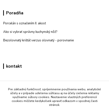
Poradňa
Porcelán s označením II. akosť
Ako si vybrať správny kuchynský nôž?
Bezolovnatý krištáľ verzus olovnatý -
porovnanie
kontakt
Zákaznícka podpora eshop mati
+421 908 861 051
Pre základnú funkčnosť, spríjemnenie používania webu, analytické
účely a v prípade udelenia súhlasu aj na účely cielenia reklamy
(Po - Pia 7:30-15:30)
využívame súbory cookies. Nastavenie vlastných preferencií
cookies môžete kedykoľvek upraviť odkazom v spodnej časti
info@mati.sk
stránok.