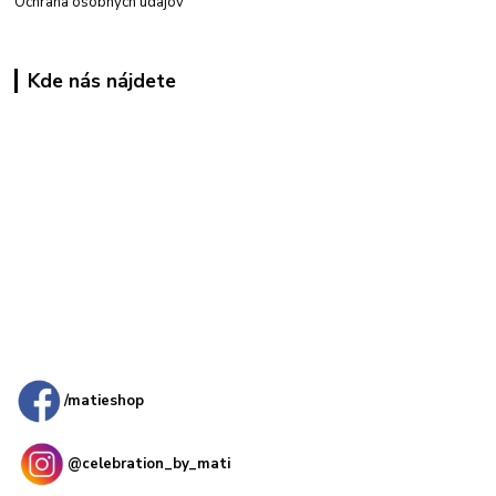
Ochrana osobných údajov
Kde nás nájdete
Kamenná
predajňa: Priemyselná 2, 949 01 Nitra
/matieshop
@celebration_by_mati