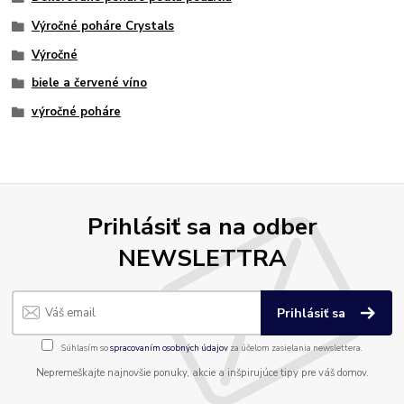
Výročné poháre Crystals
Výročné
biele a červené víno
výročné poháre
Prihlásiť sa na odber
NEWSLETTRA
Prihlásiť sa
Súhlasím so
spracovaním osobných údajov
za účelom zasielania newslettera.
Nepremeškajte najnovšie ponuky, akcie a inšpirujúce tipy pre váš domov.