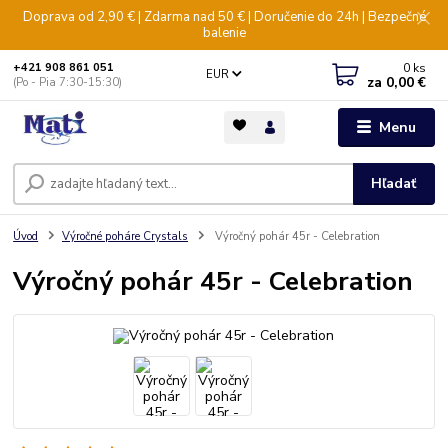
Doprava od 2,90 € | Zdarma nad 50 € | Doručenie do 24h | Bezpečné
balenie
0
ks
+421 908 861 051
EUR
za
0,00 €
(Po - Pia 7:30-15:30)
Menu
Hľadať
Úvod
Výročné poháre Crystals
Výročný pohár 45r - Celebration
Výročný pohár 45r - Celebration