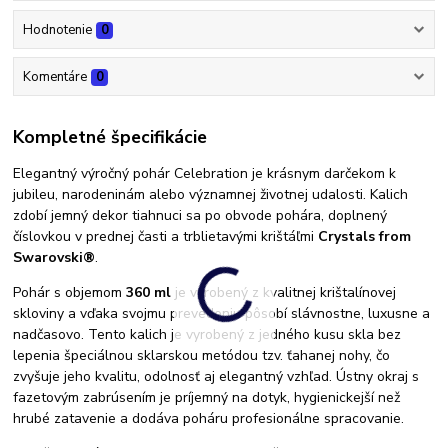
Hodnotenie
0
Komentáre
0
Kompletné špecifikácie
Elegantný výročný pohár Celebration je krásnym darčekom k
jubileu, narodeninám alebo významnej životnej udalosti. Kalich
zdobí jemný dekor tiahnuci sa po obvode pohára, doplnený
číslovkou v prednej časti a trblietavými krištáľmi
Crystals from
Swarovski®
.
Pohár s objemom
360 ml
je vyrobený z kvalitnej krištalínovej
skloviny a vďaka svojmu prevedeniu pôsobí slávnostne, luxusne a
nadčasovo. Tento kalich je vyrobený z jedného kusu skla bez
lepenia špeciálnou sklarskou metódou tzv. ťahanej nohy, čo
zvyšuje jeho kvalitu, odolnosť aj elegantný vzhľad. Ústny okraj s
fazetovým zabrúsením je príjemný na dotyk, hygienickejší než
hrubé zatavenie a dodáva poháru profesionálne spracovanie.