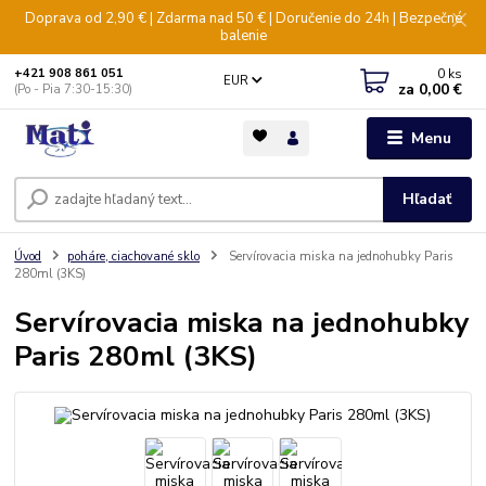
Doprava od 2,90 € | Zdarma nad 50 € | Doručenie do 24h | Bezpečné
balenie
0
ks
+421 908 861 051
EUR
za
0,00 €
(Po - Pia 7:30-15:30)
Menu
Hľadať
Úvod
poháre, ciachované sklo
Servírovacia miska na jednohubky Paris
280ml (3KS)
Servírovacia miska na jednohubky
Paris 280ml (3KS)