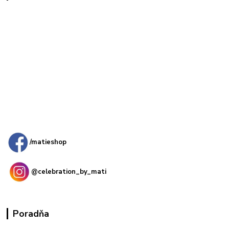
Kamenná
predajňa: Priemyselná 2, 949 01 Nitra
/matieshop
@celebration_by_mati
Poradňa