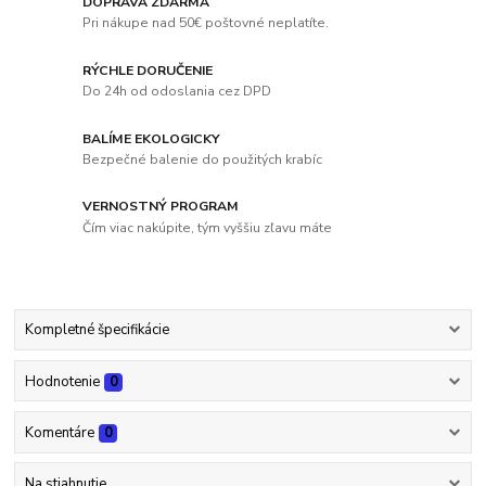
DOPRAVA ZDARMA
Pri nákupe nad 50€ poštovné neplatíte.
RÝCHLE DORUČENIE
Do 24h od odoslania cez DPD
BALÍME EKOLOGICKY
Bezpečné balenie do použitých krabíc
VERNOSTNÝ PROGRAM
Čím viac nakúpite, tým vyššiu zľavu máte
Kompletné špecifikácie
Hodnotenie
0
Komentáre
0
Na stiahnutie