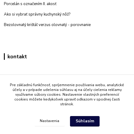
Porcelán s označením II. akosť
Ako si vybrať správny kuchynský nôž?
Bezolovnatý krištáľ verzus olovnatý -
porovnanie
kontakt
Zákaznícka podpora eshop mati
+421 908 861 051
Pre základnú funkčnosť, spríjemnenie používania webu, analytické
účely a v prípade udelenia súhlasu aj na účely cielenia reklamy
(Po - Pia 7:30-15:30)
využívame súbory cookies. Nastavenie vlastných preferencií
cookies môžete kedykoľvek upraviť odkazom v spodnej časti
info@mati.sk
stránok.
Súhlasím
Nastavenia