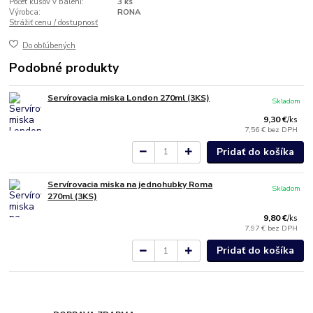
Počet kusov v balení:
3 ks
Výrobca:
RONA
Strážiť cenu / dostupnosť
Do obľúbených
Podobné produkty
Servírovacia miska London 270ml (3KS)
Skladom
9,30 €
/
ks
7,56 €
bez DPH
Pridať do košíka
Servírovacia miska na jednohubky Roma
Skladom
270ml (3KS)
9,80 €
/
ks
7,97 €
bez DPH
Pridať do košíka