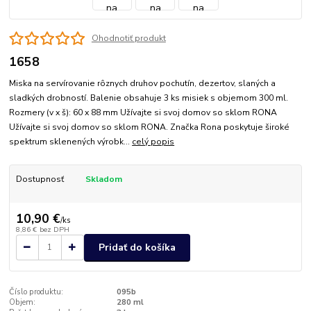
Ohodnotiť produkt
1658
Miska na servírovanie rôznych druhov pochutín, dezertov, slaných a
sladkých drobností. Balenie obsahuje 3 ks misiek s objemom 300 ml.
Rozmery (v x š): 60 x 88 mm Užívajte si svoj domov so sklom RONA
Užívajte si svoj domov so sklom RONA. Značka Rona poskytuje široké
spektrum sklenených výrobk...
celý popis
Dostupnosť
Skladom
10,90 €
/
ks
8,86 €
bez DPH
Pridať do košíka
Číslo produktu:
095b
Objem:
280 ml