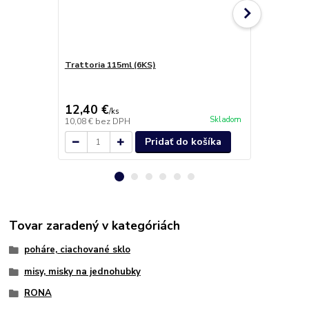
Trattoria 115ml (6KS)
Cucina 130m
12,40 €
13,20 €
/
ks
/
k
Skladom
10,08 €
bez DPH
10,73 €
bez 
Pridať do košíka
Tovar zaradený v kategóriách
poháre, ciachované sklo
misy, misky na jednohubky
RONA