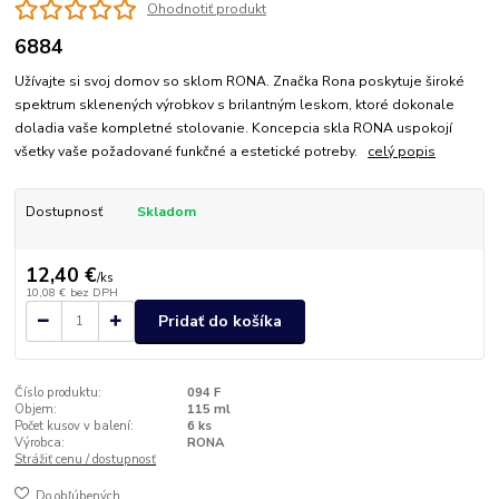
Ohodnotiť produkt
6884
Užívajte si svoj domov so sklom RONA. Značka Rona poskytuje široké
spektrum sklenených výrobkov s brilantným leskom, ktoré dokonale
doladia vaše kompletné stolovanie. Koncepcia skla RONA uspokojí
všetky vaše požadované funkčné a estetické potreby.
celý popis
Dostupnosť
Skladom
12,40 €
/
ks
10,08 €
bez DPH
Pridať do košíka
Číslo produktu:
094 F
Objem:
115 ml
Počet kusov v balení:
6 ks
Výrobca:
RONA
Strážiť cenu / dostupnosť
Do obľúbených