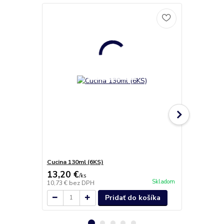
Cucina 130ml (6KS)
Servírovaci
13,20 €
13,00 €
/
ks
/
k
Skladom
10,73 €
bez DPH
10,57 €
bez 
Pridať do košíka