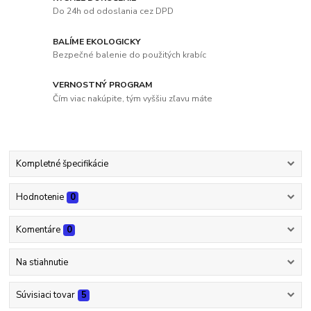
Do 24h od odoslania cez DPD
BALÍME EKOLOGICKY
Bezpečné balenie do použitých krabíc
VERNOSTNÝ PROGRAM
Čím viac nakúpite, tým vyššiu zľavu máte
Kompletné špecifikácie
Hodnotenie
0
Komentáre
0
Na stiahnutie
Súvisiaci tovar
5