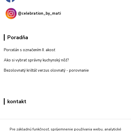
@celebration_by_mati
Poradňa
Porcelán s označením II. akosť
Ako si vybrať správny kuchynský nôž?
Bezolovnatý krištáľ verzus olovnatý -
porovnanie
kontakt
Zákaznícka podpora eshop mati
+421 908 861 051
Pre základnú funkčnosť, spríjemnenie používania webu, analytické