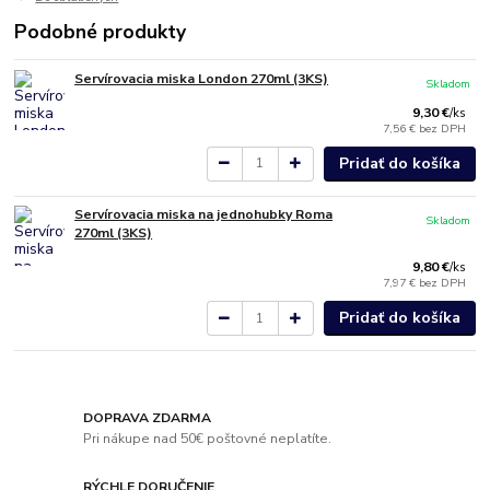
Podobné produkty
Servírovacia miska London 270ml (3KS)
Skladom
9,30 €
/
ks
7,56 €
bez DPH
Pridať do košíka
Servírovacia miska na jednohubky Roma
Skladom
270ml (3KS)
9,80 €
/
ks
7,97 €
bez DPH
Pridať do košíka
DOPRAVA ZDARMA
Pri nákupe nad 50€ poštovné neplatíte.
RÝCHLE DORUČENIE