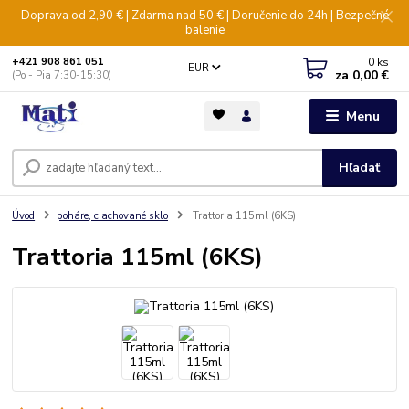
Doprava od 2,90 € | Zdarma nad 50 € | Doručenie do 24h | Bezpečné
balenie
0
ks
+421 908 861 051
EUR
za
0,00 €
(Po - Pia 7:30-15:30)
Menu
Hľadať
Úvod
poháre, ciachované sklo
Trattoria 115ml (6KS)
Trattoria 115ml (6KS)