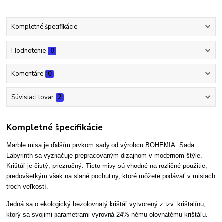
Kompletné špecifikácie
Hodnotenie
0
Komentáre
0
Súvisiaci tovar
2
Kompletné špecifikácie
Marble misa je ďalším prvkom sady od výrobcu BOHEMIA. Sada
Labyrinth sa vyznačuje prepracovaným dizajnom v modernom štýle.
Krištáľ je čistý, priezračný. Tieto misy sú vhodné na rozličné použitie,
predovšetkým však na slané pochutiny, ktoré môžete podávať v misiach
troch veľkostí.
Jedná sa o ekologický bezolovnatý krištáľ vytvorený z tzv. krištalínu,
ktorý sa svojimi parametrami vyrovná 24%-nému olovnatému krištáľu.