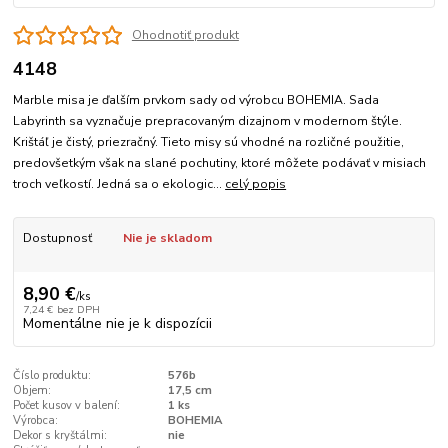
Ohodnotiť produkt
4148
Marble misa je ďalším prvkom sady od výrobcu BOHEMIA. Sada
Labyrinth sa vyznačuje prepracovaným dizajnom v modernom štýle.
Krištáľ je čistý, priezračný. Tieto misy sú vhodné na rozličné použitie,
predovšetkým však na slané pochutiny, ktoré môžete podávať v misiach
troch veľkostí. Jedná sa o ekologic...
celý popis
Dostupnosť
Nie je skladom
8,90 €
/
ks
7,24 €
bez DPH
Momentálne nie je k dispozícii
Číslo produktu:
576b
Objem:
17,5 cm
Počet kusov v balení:
1 ks
Výrobca:
BOHEMIA
Dekor s kryštálmi:
nie