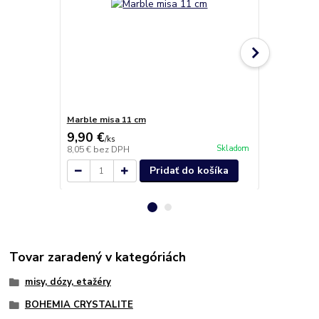
Marble misa 11 cm
Marble misa
9,90 €
27,50 €
/
ks
/
k
Skladom
8,05 €
bez DPH
22,36 €
bez 
Pridať do košíka
Tovar zaradený v kategóriách
misy, dózy, etažéry
BOHEMIA CRYSTALITE