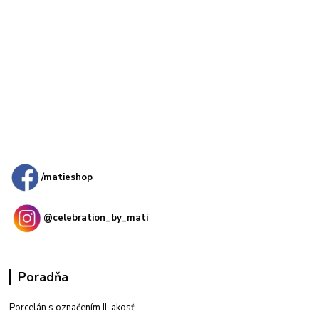
Kamenná
predajňa: Priemyselná 2, 949 01 Nitra
/matieshop
@celebration_by_mati
Poradňa
Porcelán s označením II. akosť