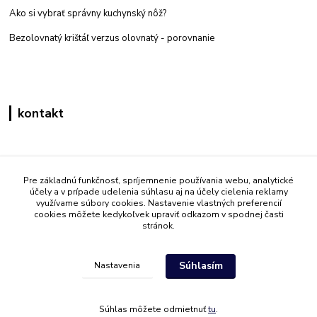
Ako si vybrať správny kuchynský nôž?
Bezolovnatý krištáľ verzus olovnatý -
porovnanie
kontakt
Zákaznícka podpora eshop mati
+421 908 861 051
Pre základnú funkčnosť, spríjemnenie používania webu, analytické
účely a v prípade udelenia súhlasu aj na účely cielenia reklamy
(Po - Pia 7:30-15:30)
využívame súbory cookies. Nastavenie vlastných preferencií
cookies môžete kedykoľvek upraviť odkazom v spodnej časti
info@mati.sk
stránok.
Súhlasím
Nastavenia
Súhlas môžete odmietnuť
tu
.