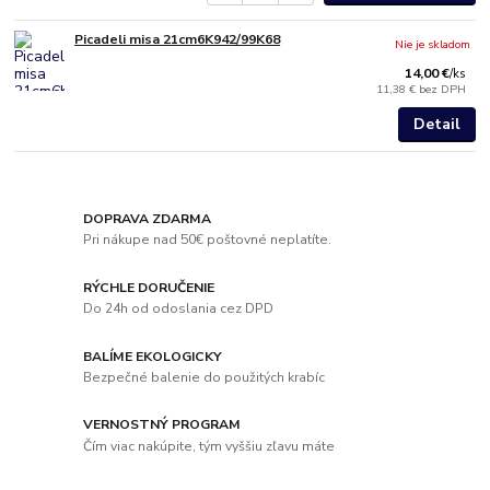
Picadeli misa 21cm6K942/99K68
Nie je skladom
14,00 €
/
ks
11,38 €
bez DPH
Detail
DOPRAVA ZDARMA
Pri nákupe nad 50€ poštovné neplatíte.
RÝCHLE DORUČENIE
Do 24h od odoslania cez DPD
BALÍME EKOLOGICKY
Bezpečné balenie do použitých krabíc
VERNOSTNÝ PROGRAM
Čím viac nakúpite, tým vyššiu zľavu máte