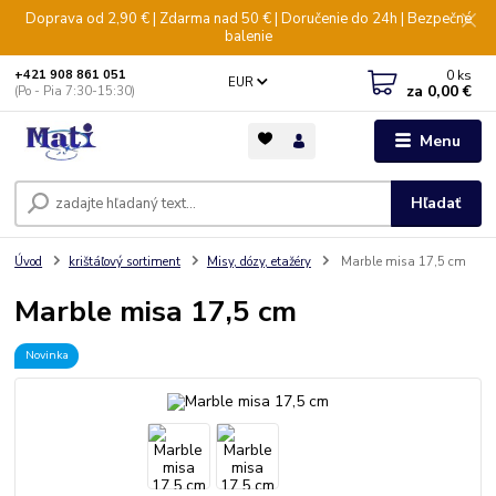
Doprava od 2,90 € | Zdarma nad 50 € | Doručenie do 24h | Bezpečné
balenie
0
ks
+421 908 861 051
EUR
za
0,00 €
(Po - Pia 7:30-15:30)
Menu
Hľadať
Úvod
krištáľový sortiment
Misy, dózy, etažéry
Marble misa 17,5 cm
Marble misa 17,5 cm
Novinka