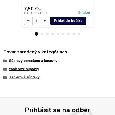
7,50 €
3,90 €
/
ks
/
ks
Skladom
6,10 €
bez DPH
3,17 €
bez D
Pridať do košíka
Tovar zaradený v kategóriách
Súpravy porcelánu a kusovky
tanierové súpravy
Tanierové súpravy
Prihlásiť sa na odber