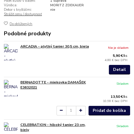
Počet kusov v balení:
1 súprava
Výrobca:
MORITZ ZDEKAUER
Dekor s kryštálmi:
nie
Strážiť cenu / dostupnosť
Do obľúbených
Podobné produkty
ARCADIA - plytký tanier 30,5 cm, biela
Nie je skladom
5,90 €
/
ks
4,80 €
bez DPH
Detail
BERNADOTTE - miekovka DAMAŠEK
Skladom
E3632021
13,50 €
/
ks
10,98 €
bez DPH
Pridať do košíka
CELEBRATION - hlboký tanier 23 cm,
Skladom
biely