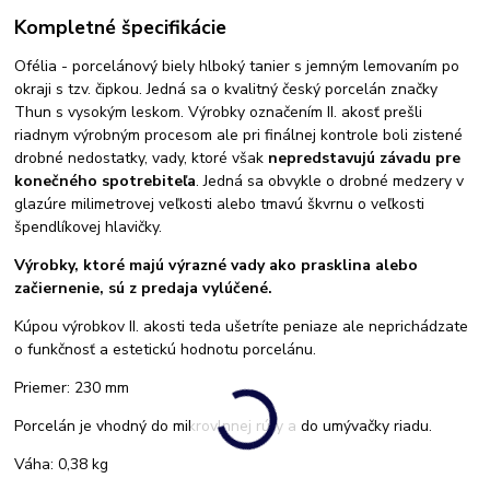
Kompletné špecifikácie
Ofélia - porcelánový biely hlboký tanier s jemným lemovaním po
okraji s tzv. čipkou. Jedná sa o kvalitný český porcelán značky
Thun s vysokým leskom. Výrobky označením II. akosť prešli
riadnym výrobným procesom ale pri finálnej kontrole boli zistené
drobné nedostatky, vady, ktoré však
nepredstavujú závadu pre
konečného spotrebiteľa
. Jedná sa obvykle o drobné medzery v
glazúre milimetrovej veľkosti alebo tmavú škvrnu o veľkosti
špendlíkovej hlavičky.
Výrobky, ktoré majú výrazné vady ako prasklina alebo
začiernenie, sú z predaja vylúčené.
Kúpou výrobkov II. akosti teda ušetríte peniaze ale neprichádzate
o funkčnosť a estetickú hodnotu porcelánu.
Priemer: 230 mm
Porcelán je vhodný do mikrovlnnej rúry a do umývačky riadu.
Váha: 0,38 kg