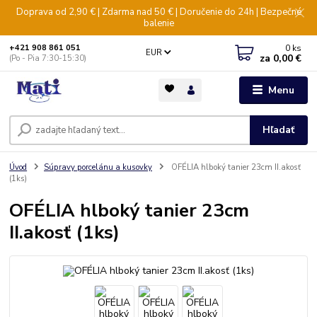
Doprava od 2,90 € | Zdarma nad 50 € | Doručenie do 24h | Bezpečné
balenie
0
ks
+421 908 861 051
EUR
za
0,00 €
(Po - Pia 7:30-15:30)
Menu
Hľadať
Úvod
Súpravy porcelánu a kusovky
OFÉLIA hlboký tanier 23cm II.akosť
(1ks)
OFÉLIA hlboký tanier 23cm
II.akosť (1ks)