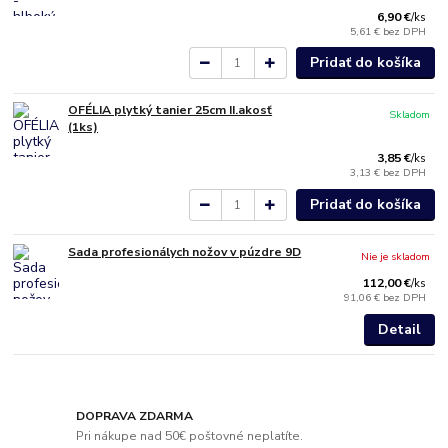
6,90 €
/
ks
5,61 €
bez DPH
Pridať do košíka
OFÉLIA plytký tanier 25cm II.akosť
Skladom
(1ks)
3,85 €
/
ks
3,13 €
bez DPH
Pridať do košíka
Sada profesionálych nožov v púzdre 9D
Nie je skladom
112,00 €
/
ks
91,06 €
bez DPH
Detail
DOPRAVA ZDARMA
Pri nákupe nad 50€ poštovné neplatíte.