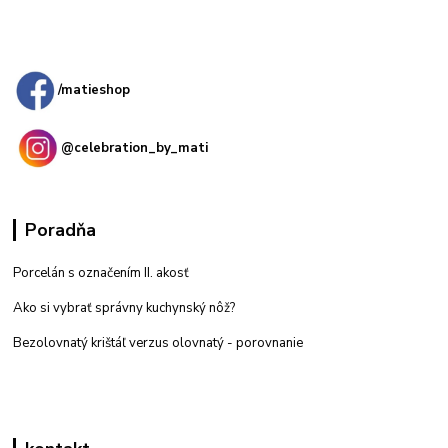
Kamenná
predajňa: Priemyselná 2, 949 01 Nitra
/matieshop
@celebration_by_mati
Poradňa
Porcelán s označením II. akosť
Ako si vybrať správny kuchynský nôž?
Bezolovnatý krištáľ verzus olovnatý -
porovnanie