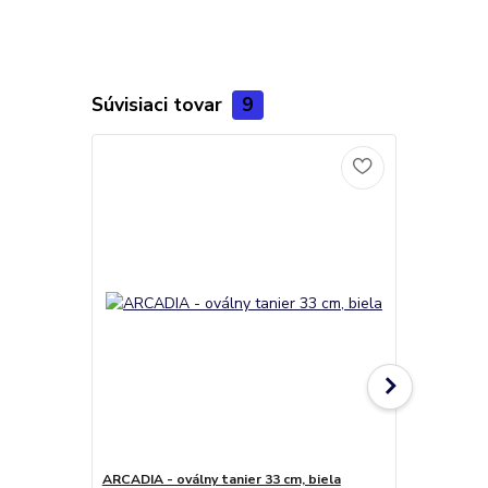
Súvisiaci tovar
9
ARCADIA - oválny tanier 33 cm, biela
ARCADIA - t