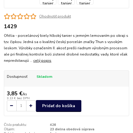
Ohodnotiť produkt
1429
Ofélia - porcelánový biely hlboký tanier s jemným lemovaním po okraji s
tzv. čipkou. Jedná sa o kvalitný český porcelán značky Thun s vysokým
leskom. Výrobky označením II. akosť prešli riadnym výrobným procesom
ale pri finálnej kontrole boli zistené drobné nedostatky, vady, ktoré však
nepredstavujú ...
celý popis
Dostupnosť
Skladom
3,85 €
/
ks
3,13 €
bez DPH
Pridať do košíka
Číslo produktu:
426
Objem:
23 dielna obedová súprava