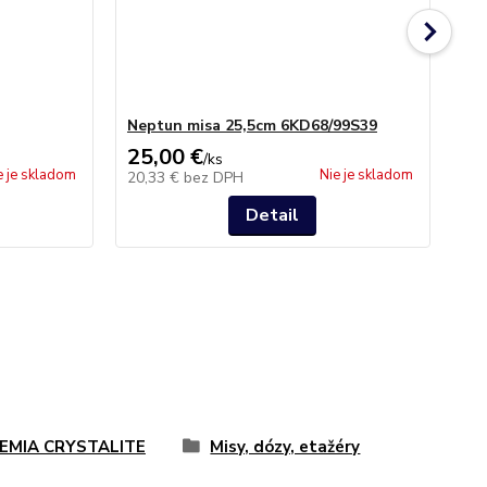
Neptun misa 25,5cm 6KD68/99S39
Ne
25,00 €
8,
/
ks
e je skladom
Nie je skladom
20,33 €
bez DPH
7,
Detail
EMIA CRYSTALITE
Misy, dózy, etažéry