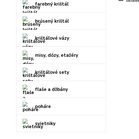
farebný krištáľ
brúsený krištáľ
krištáľové vázy
misy, dózy, etažéry
krištáľové sety
fľaše a džbány
poháre
svietniky