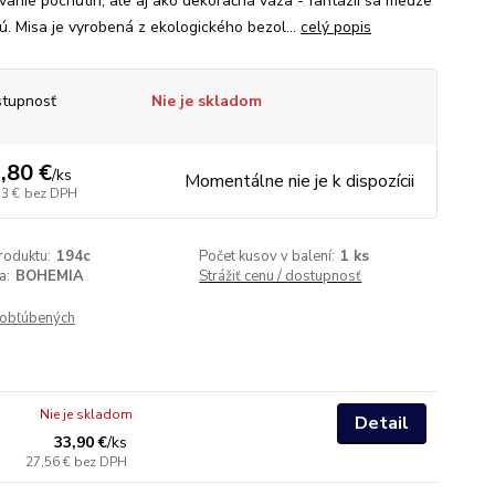
ovanie pochutín, ale aj ako dekoračná váza - fantázií sa medze
ú. Misa je vyrobená z ekologického bezol...
celý popis
tupnosť
Nie je skladom
,80 €
/
ks
Momentálne nie je k dispozícii
73 €
bez DPH
roduktu:
194c
Počet kusov v balení:
1 ks
a:
BOHEMIA
Strážiť cenu / dostupnosť
obľúbených
Nie je skladom
Detail
33,90 €
/
ks
27,56 €
bez DPH