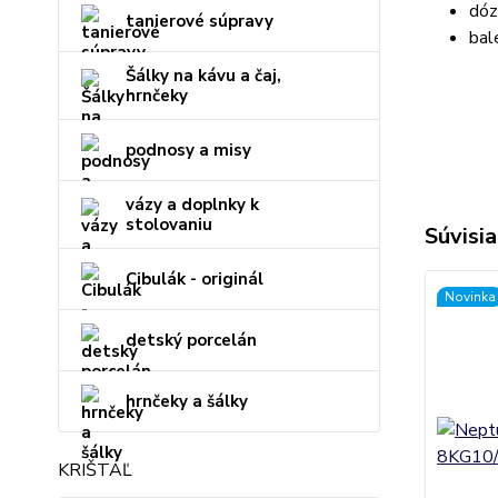
dóz
tanierové súpravy
bal
Šálky na kávu a čaj,
hrnčeky
podnosy a misy
vázy a doplnky k
stolovaniu
Súvisia
Cibulák - originál
Novinka
detský porcelán
hrnčeky a šálky
KRIŠTÁĽ