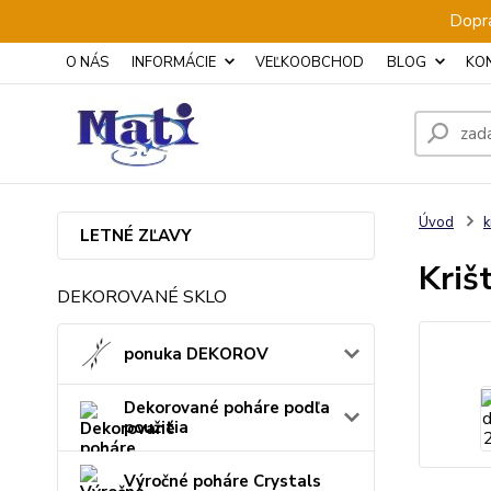
Dopra
O NÁS
INFORMÁCIE
VEĽKOOBCHOD
BLOG
KO
Úvod
k
LETNÉ ZĽAVY
Kriš
DEKOROVANÉ SKLO
ponuka DEKOROV
Dekorované poháre podľa
použitia
Výročné poháre Crystals