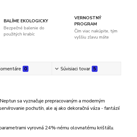
VERNOSTNÝ
BALÍME EKOLOGICKY
PROGRAM
Bezpečné balenie do
Čím viac nakúpite, tým
použitých krabíc
vyššiu zľavu máte
omentáre
0
Súvisiaci tovar
5
 Neptun sa vyznačuje prepracovaným a moderným
rvírovanie pochutín, ale aj ako dekoračná váza - fantázií
mi parametrami vyrovná 24%-nému olovnatému krištáľu.