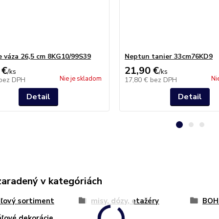
 váza 26,5 cm 8KG10/99S39
Neptun tanier 33cm76KD9
 €
21,90 €
/
ks
/
ks
Nie je skladom
Ni
bez DPH
17,80 €
bez DPH
Detail
Detail
zaradený v kategóriách
áľový sortiment
misy, dózy, etažéry
BOH
áľové dekorácie