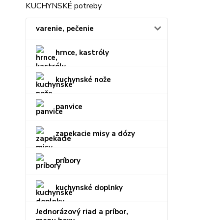
KUCHYNSKÉ potreby
varenie, pečenie
hrnce, kastróly
kuchynské nože
panvice
zapekacie misy a dózy
príbory
kuchynské doplnky
Jednorázový riad a príbor,