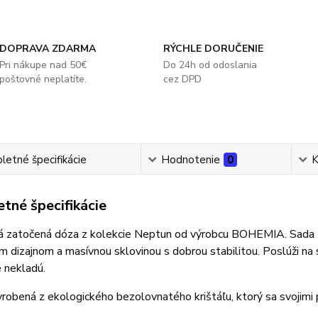
DOPRAVA ZDARMA
RÝCHLE DORUČENIE
Pri nákupe nad 50€
Do 24h od odoslania
poštovné neplatíte.
cez DPD
etné špecifikácie
Hodnotenie
0
K
tné špecifikácie
vá zatočená dóza z kolekcie Neptun od výrobcu BOHEMIA. Sada
 dizajnom a masívnou sklovinou s dobrou stabilitou. Poslúži na se
 nekladú.
yrobená z ekologického bezolovnatého krištáľu, ktorý sa svoji