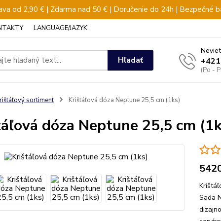
va od 2,90 € | Zdarma nad 50 € | Doručenie do 24h | Bezpečné b
NTAKTY
LANGUAGE/JAZYK
Neviet
Hľadať
+421
(Po - 
rištáľový sortiment
Krištáľová dóza Neptune 25,5 cm (1ks)
táľová dóza Neptune 25,5 cm (1k
542
Krištá
Sada N
dizajn