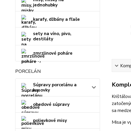
jednohubky
karafy, džbány a fľaše
sety na víno, pivo,
destiláty
zmrzlinové poháre
Kompl
PORCELÁN
Komple
Súpravy porcelánu a
kusovky
Krištáľo
zatočeným
obedové súpravy
sa medze
polievkové misy
Misa je v