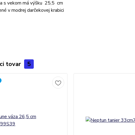
a s vekom má výšku 25,5 cm
ené v modrej darčekovej krabici
ci tovar
5