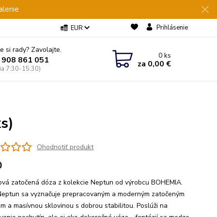
alenie
Prihlásenie
EUR
e si rady? Zavolajte.
0
ks
 908 861 051
za
0,00 €
Pia 7:30-15:30)
s)
Ohodnotiť produkt
0
ľová zatočená dóza z kolekcie Neptun od výrobcu BOHEMIA.
eptun sa vyznačuje prepracovaným a moderným zatočeným
om a masívnou sklovinou s dobrou stabilitou. Poslúži na