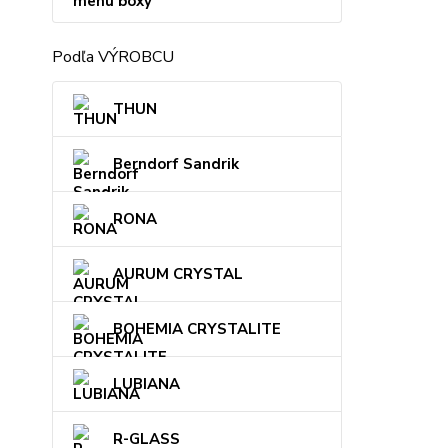
menu boxy
Podľa VÝROBCU
THUN
Berndorf Sandrik
RONA
AURUM CRYSTAL
BOHEMIA CRYSTALITE
LUBIANA
R-GLASS