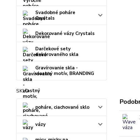
Svadobné poháre
Crystals
Dekorované vázy Crystals
Darčekové sety
dekorovaného skla
Gravírovanie skla -
vlastný motív, BRANDING
SKLO
Podobn
poháre, ciachované sklo
vázy
misy, misky na