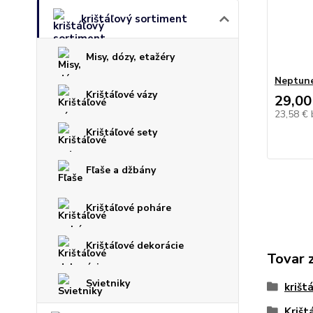
krištáľový sortiment
Misy, dózy, etažéry
Neptune
Krištáľové vázy
29,00
23,58 €
Krištáľové sety
Fľaše a džbány
Krištáľové poháre
Krištáľové dekorácie
Tovar 
Svietniky
krišt
Krišt