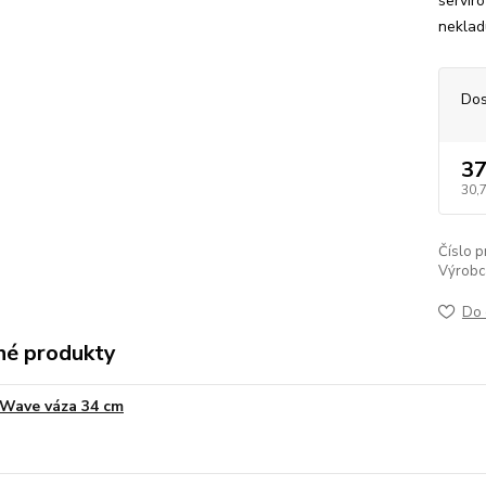
servír
neklad
Dos
37
30,
Číslo p
Výrobc
Do 
é produkty
Wave váza 34 cm