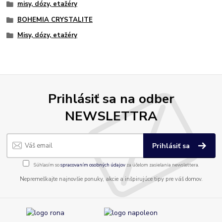
misy, dózy, etažéry
BOHEMIA CRYSTALITE
Misy, dózy, etažéry
Prihlásiť sa na odber
NEWSLETTRA
Prihlásiť sa
Súhlasím so
spracovaním osobných údajov
za účelom zasielania newslettera.
Nepremeškajte najnovšie ponuky, akcie a inšpirujúce tipy pre váš domov.