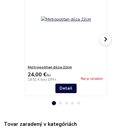
Metropolitan dóza 22cm
Metropolita
24,00 €
13,00 €
/
ks
/
k
Nie je skladom
19,51 €
bez DPH
10,57 €
bez 
Detail
Tovar zaradený v kategóriách