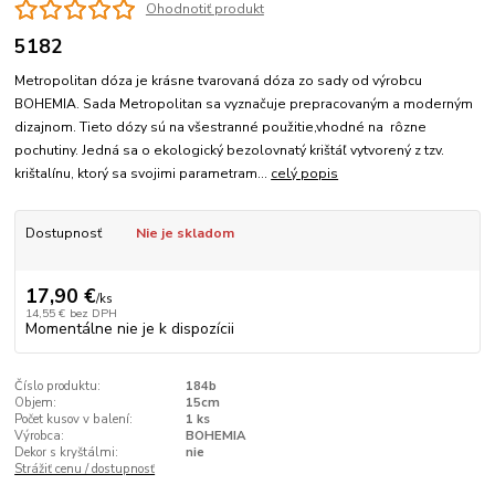
Ohodnotiť produkt
5182
Metropolitan dóza je krásne tvarovaná dóza zo sady od výrobcu
BOHEMIA. Sada Metropolitan sa vyznačuje prepracovaným a moderným
dizajnom. Tieto dózy sú na všestranné použitie,vhodné na rôzne
pochutiny. Jedná sa o ekologický bezolovnatý krištáľ vytvorený z tzv.
krištalínu, ktorý sa svojimi parametram...
celý popis
Dostupnosť
Nie je skladom
17,90 €
/
ks
14,55 €
bez DPH
Momentálne nie je k dispozícii
Číslo produktu:
184b
Objem:
15cm
Počet kusov v balení:
1 ks
Výrobca:
BOHEMIA
Dekor s kryštálmi:
nie
Strážiť cenu / dostupnosť