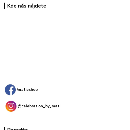
Kde nás nájdete
Kamenná
predajňa: Priemyselná 2, 949 01 Nitra
/matieshop
@celebration_by_mati