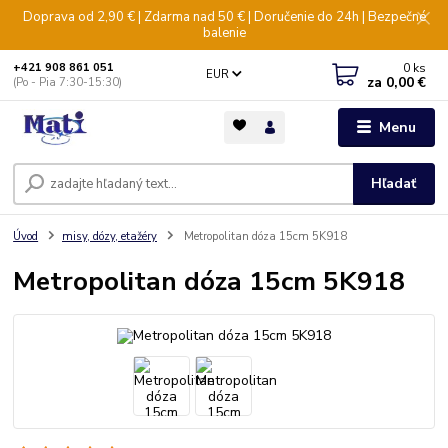
Doprava od 2,90 € | Zdarma nad 50 € | Doručenie do 24h | Bezpečné
balenie
0
ks
+421 908 861 051
EUR
za
0,00 €
(Po - Pia 7:30-15:30)
Menu
Hľadať
Úvod
misy, dózy, etažéry
Metropolitan dóza 15cm 5K918
Metropolitan dóza 15cm 5K918