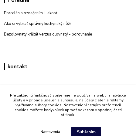
Poradňa
Porcelán s označením II. akosť
Ako si vybrať správny kuchynský nôž?
Bezolovnatý krištáľ verzus olovnatý -
porovnanie
kontakt
Zákaznícka podpora eshop mati
+421 908 861 051
Pre základnú funkčnosť, spríjemnenie používania webu, analytické
účely a v prípade udelenia súhlasu aj na účely cielenia reklamy
(Po - Pia 7:30-15:30)
využívame súbory cookies. Nastavenie vlastných preferencií
cookies môžete kedykoľvek upraviť odkazom v spodnej časti
info@mati.sk
stránok.
Súhlasím
Nastavenia