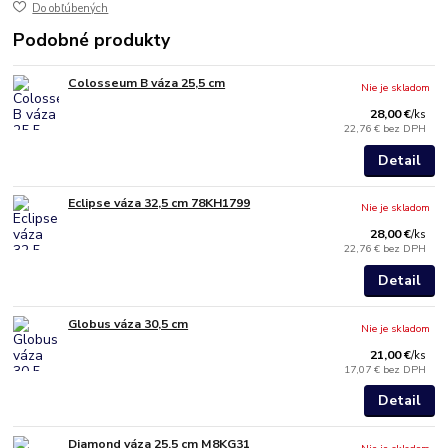
Do obľúbených
Podobné produkty
Colosseum B váza 25,5 cm
Nie je skladom
28,00 €
/
ks
22,76 €
bez DPH
Detail
Eclipse váza 32,5 cm 78KH1799
Nie je skladom
28,00 €
/
ks
22,76 €
bez DPH
Detail
Globus váza 30,5 cm
Nie je skladom
21,00 €
/
ks
17,07 €
bez DPH
Detail
Diamond váza 25,5 cm M8KG31