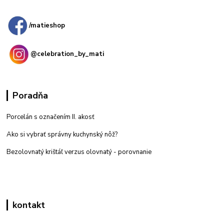
predajňa: Priemyselná 2, 949 01 Nitra
/matieshop
@celebration_by_mati
Poradňa
Porcelán s označením II. akosť
Ako si vybrať správny kuchynský nôž?
Bezolovnatý krištáľ verzus olovnatý -
porovnanie
kontakt