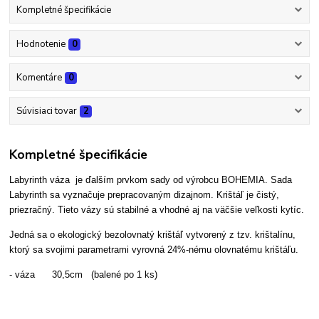
Kompletné špecifikácie
Hodnotenie
0
Komentáre
0
Súvisiaci tovar
2
Kompletné špecifikácie
Labyrinth váza je ďalším prvkom sady od výrobcu BOHEMIA. Sada
Labyrinth sa vyznačuje prepracovaným dizajnom. Krištáľ je čistý,
priezračný. Tieto vázy sú stabilné a vhodné aj na väčšie veľkosti kytíc.
Jedná sa o ekologický bezolovnatý krištáľ vytvorený z tzv. krištalínu,
ktorý sa svojimi parametrami vyrovná 24%-nému olovnatému krištáľu.
- váza 30,5cm (balené po 1 ks)