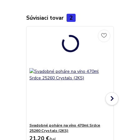
Súvisiaci tovar
2
Svadobné poháre na víno 470ml Srdce
Labyrinth mi
25260 Crystals (2KS)
21,20 €
11,00 €
/
bal
/
k