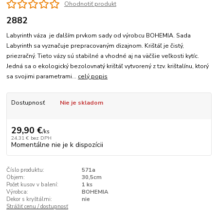
Ohodnotiť produkt
2882
Labyrinth váza je ďalším prvkom sady od výrobcu BOHEMIA. Sada
Labyrinth sa vyznačuje prepracovaným dizajnom. Krištáľ je čistý,
priezračný. Tieto vázy sú stabilné a vhodné aj na väčšie veľkosti kytíc.
Jedná sa o ekologický bezolovnatý krištáľ vytvorený z tzv. krištalínu, ktorý
sa svojimi parametrami...
celý popis
Dostupnosť
Nie je skladom
29,90 €
/
ks
24,31 €
bez DPH
Momentálne nie je k dispozícii
Číslo produktu:
571a
Objem:
30,5cm
Počet kusov v balení:
1 ks
Výrobca:
BOHEMIA
Dekor s kryštálmi:
nie
Strážiť cenu / dostupnosť