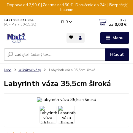
Doprava od 2,90 € | Zdarma nad 50 € | Doručenie do 24h | Bezpečné
balenie
0
ks
+421 908 861 051
EUR
za
0,00 €
(Po - Pia 7:30-15:30)
Menu
Hľadať
Úvod
krištáľové vázy
Labyrinth váza 35,5cm široká
Labyrinth váza 35,5cm široká