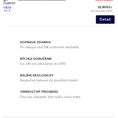
Nie je skladom
32,90 €
/
ks
26,75 €
bez DPH
Detail
DOPRAVA ZDARMA
Pri nákupe nad 50€ poštovné neplatíte.
RÝCHLE DORUČENIE
Do 24h od odoslania cez DPD
BALÍME EKOLOGICKY
Bezpečné balenie do použitých krabíc
VERNOSTNÝ PROGRAM
Čím viac nakúpite, tým vyššiu zľavu máte