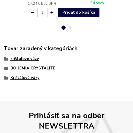
Skladom
17,24 €
bez DPH
8,94 €
bez D
Pridať do košíka
Tovar zaradený v kategóriách
krištáľové vázy
BOHEMIA CRYSTALITE
Krištáľové vázy
Prihlásiť sa na odber
NEWSLETTRA