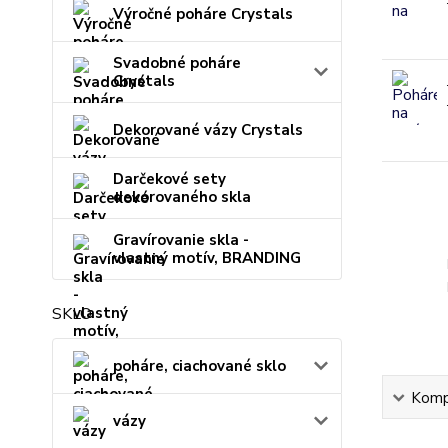
Výročné poháre Crystals
Svadobné poháre
Crystals
Dekorované vázy Crystals
Darčekové sety
dekorovaného skla
Gravírovanie skla -
vlastný motív, BRANDING
SKLO
poháre, ciachované sklo
Kompl
vázy