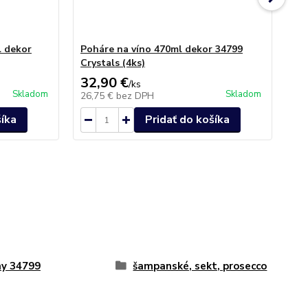
 dekor
Poháre na víno 470ml dekor 34799
Po
Crystals (4ks)
Cry
32,90 €
24
/
ks
Skladom
Skladom
26,75 €
bez DPH
19
šíka
Pridať do košíka
y 34799
šampanské, sekt, prosecco