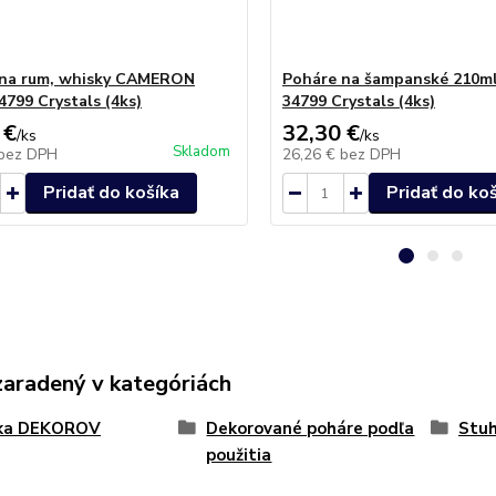
 na rum, whisky CAMERON
Poháre na šampanské 210ml
4799 Crystals (4ks)
34799 Crystals (4ks)
 €
32,30 €
/
ks
/
ks
Skladom
bez DPH
26,26 €
bez DPH
Pridať do košíka
Pridať do ko
zaradený v kategóriách
ka DEKOROV
Dekorované poháre podľa
Stuh
použitia