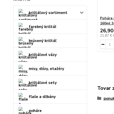
krištáľový sortiment
Poháre
160ml 3
farebný krištáľ
26,90
21,87 €
brúsený krištáľ
krištáľové vázy
misy, dózy, etažéry
krištáľové sety
Tovar 
fľaše a džbány
ponu
poháre