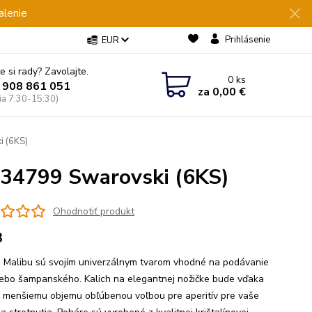
alenie
Prihlásenie
EUR
e si rady? Zavolajte.
0
ks
 908 861 051
za
0,00 €
Pia 7:30-15:30)
i (6KS)
 34799 Swarovski (6KS)
Ohodnotiť produkt
3
 Malibu sú svojím univerzálnym tvarom vhodné na podávanie
lebo šampanského. Kalich na elegantnej nožičke bude vďaka
 menšiemu objemu obľúbenou voľbou pre aperitív pre vaše