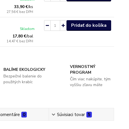
33,90 €
/
ks
27,56 €
bez DPH
Pridať do košíka
Skladom
17,80 €
/
bal
14,47 €
bez DPH
VERNOSTNÝ
BALÍME EKOLOGICKY
PROGRAM
Bezpečné balenie do
Čím viac nakúpite, tým
použitých krabíc
vyššiu zľavu máte
omentáre
0
Súvisiaci tovar
5