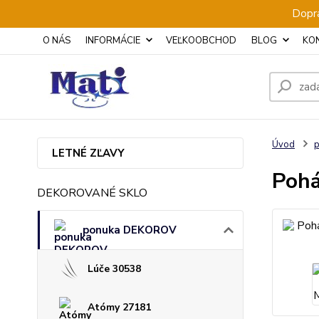
Dopra
O NÁS
INFORMÁCIE
VEĽKOOBCHOD
BLOG
KO
Úvod
LETNÉ ZĽAVY
Pohá
DEKOROVANÉ SKLO
ponuka DEKOROV
Lúče 30538
Atómy 27181