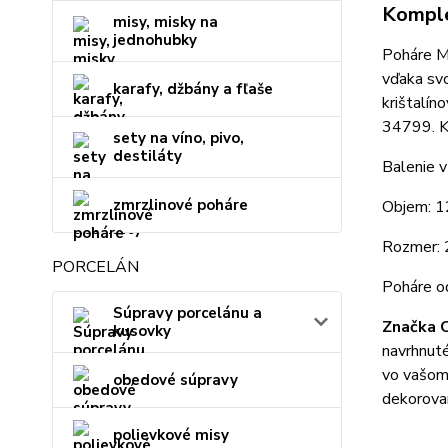
Komple
misy, misky na
jednohubky
Poháre Ma
vďaka svo
karafy, džbány a fľaše
krištalín
34799. Ka
sety na víno, pivo,
destiláty
Balenie v
zmrzlinové poháre
Objem: 1
Rozmer: 
PORCELÁN
Poháre o
Súpravy porcelánu a
Značka C
kusovky
navrhnuté
vo vašom 
obedové súpravy
dekorovan
polievkové misy