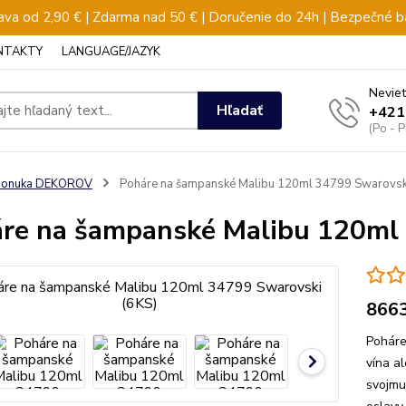
va od 2,90 € | Zdarma nad 50 € | Doručenie do 24h | Bezpečné b
NTAKTY
LANGUAGE/JAZYK
Neviet
Hľadať
+421
(Po - 
ponuka DEKOROV
Poháre na šampanské Malibu 120ml 34799 Swarovsk
re na šampanské Malibu 120ml
866
Poháre
vína a
svojmu