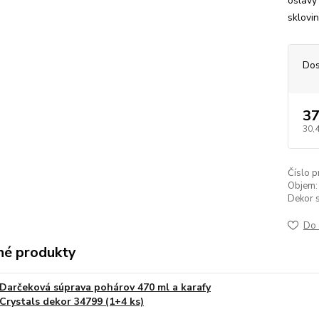
oslavy 
sklovin
Dos
37
30,
Číslo p
Objem:
Dekor s
Do 
é produkty
Darčeková súprava pohárov 470 ml a karafy
Crystals dekor 34799 (1+4 ks)