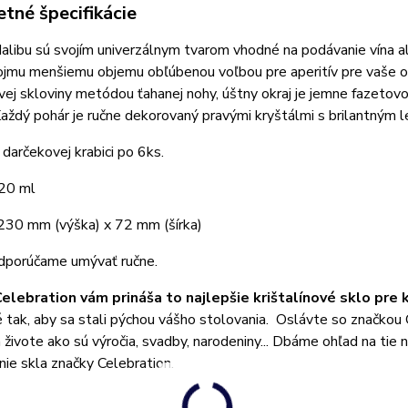
tné špecifikácie
libu sú svojím univerzálnym tvarom vhodné na podávanie vína a
jmu menšiemu objemu obľúbenou voľbou pre aperitív pre vaše osl
ovej skloviny metódou ťahanej nohy, úštny okraj je jemne fazetov
ždý pohár je ručne dekorovaný pravými kryštálmi s brilantným 
 darčekovej krabici po 6ks.
20 ml
230 mm (výška) x 72 mm (šírka)
dporúčame umývať ručne.
elebration vám prináša to najlepšie krištalínové sklo pre 
 tak, aby sa stali pýchou vášho stolovania. Oslávte so značkou Ce
živote ako sú výročia, svadby, narodeniny... Dbáme ohľad na tie n
ie skla značky Celebration.