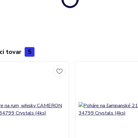
ci tovar
5