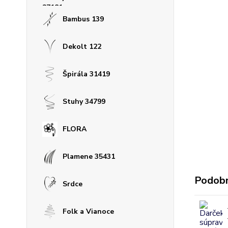
Bambus 139
Dekolt 122
Špirála 31419
Stuhy 34799
FLORA
Plamene 35431
Podobn
Srdce
Folk a Vianoce