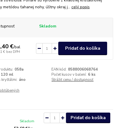
a stretnutia. Poháre sú vyrobené z kvalitnej krištalínovej
y metódou ťahanej nohy, úštny okraj j...
celý popis
tupnosť
Skladom
,40 €
/
bal
Pridať do košíka
41 €
bez DPH
roduktu:
058a
EAN kód:
8588006068764
120 ml
Počet kusov v balení:
6 ks
 kryštálmi:
áno
Strážiť cenu / dostupnosť
obľúbených
Pridať do košíka
Skladom