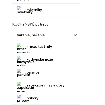
svietniky
KUCHYNSKÉ potreby
varenie, pečenie
hrnce, kastróly
kuchynské nože
panvice
zapekacie misy a dózy
príbory