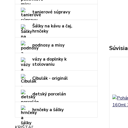
tanierové súpravy
Šálky na kávu a čaj,
hrnčeky
podnosy a misy
Súvisia
vázy a doplnky k
stolovaniu
Cibulák - originál
detský porcelán
hrnčeky a šálky
KRIŠTÁĽ