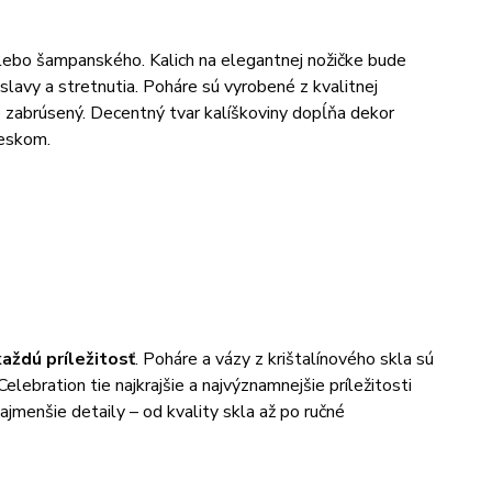
lebo šampanského. Kalich na elegantnej nožičke bude
avy a stretnutia. Poháre sú vyrobené z kvalitnej
o zabrúsený. Decentný tvar kalíškoviny dopĺňa dekor
leskom.
každú príležitosť
. Poháre a vázy z krištalínového skla sú
lebration tie najkrajšie a najvýznamnejšie príležitosti
ajmenšie detaily – od kvality skla až po ručné