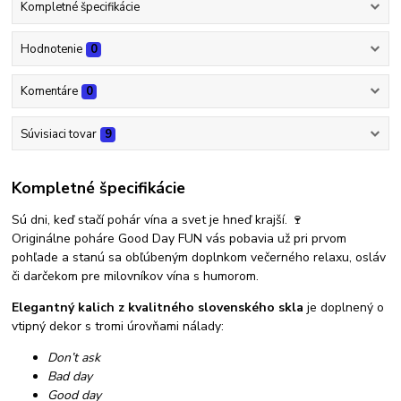
Kompletné špecifikácie
Hodnotenie
0
Komentáre
0
Súvisiaci tovar
9
Kompletné špecifikácie
Sú dni, keď stačí pohár vína a svet je hneď krajší. 🍷
Originálne poháre Good Day FUN vás pobavia už pri prvom
pohľade a stanú sa obľúbeným doplnkom večerného relaxu, osláv
či darčekom pre milovníkov vína s humorom.
Elegantný kalich z kvalitného slovenského skla
je doplnený o
vtipný dekor s tromi úrovňami nálady:
Don’t ask
Bad day
Good day