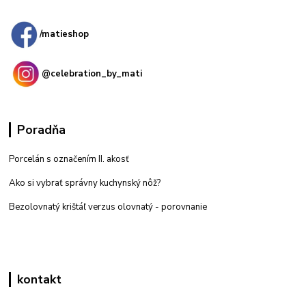
predajňa: Priemyselná 2, 949 01 Nitra
/matieshop
@celebration_by_mati
Poradňa
Porcelán s označením II. akosť
Ako si vybrať správny kuchynský nôž?
Bezolovnatý krištáľ verzus olovnatý -
porovnanie
kontakt