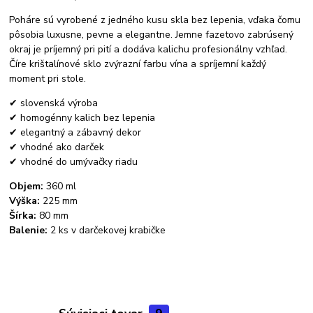
Poháre sú vyrobené z jedného kusu skla bez lepenia, vďaka čomu
pôsobia luxusne, pevne a elegantne. Jemne fazetovo zabrúsený
okraj je príjemný pri pití a dodáva kalichu profesionálny vzhľad.
Číre krištalínové sklo zvýrazní farbu vína a spríjemní každý
moment pri stole.
✔ slovenská výroba
✔ homogénny kalich bez lepenia
✔ elegantný a zábavný dekor
✔ vhodné ako darček
✔ vhodné do umývačky riadu
Objem:
360 ml
Výška:
225 mm
Šírka:
80 mm
Balenie:
2 ks v darčekovej krabičke