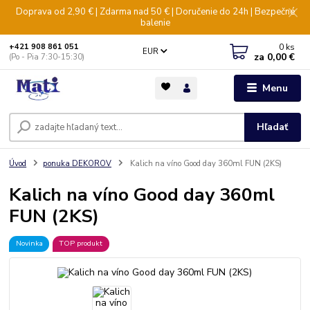
Doprava od 2,90 € | Zdarma nad 50 € | Doručenie do 24h | Bezpečné
balenie
0
ks
+421 908 861 051
EUR
za
0,00 €
(Po - Pia 7:30-15:30)
Menu
Hľadať
Úvod
ponuka DEKOROV
Kalich na víno Good day 360ml FUN (2KS)
Kalich na víno Good day 360ml
FUN (2KS)
Novinka
TOP produkt