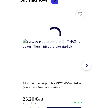
Súvisiaci tovar
9
Štýlové pivové poháre CITY 460ml dekor
Poháre whis
(4ks) - ideálne ako darček
HORY 320ml 
26,20 €
24,90 €
/
bal
/
k
Skladom
21,30 €
bez DPH
20,24 €
bez 