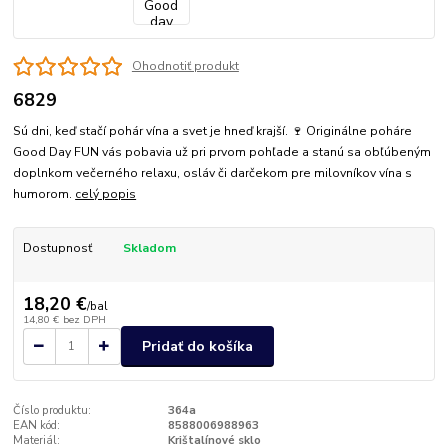
Ohodnotiť produkt
6829
Sú dni, keď stačí pohár vína a svet je hneď krajší. 🍷 Originálne poháre
Good Day FUN vás pobavia už pri prvom pohľade a stanú sa obľúbeným
doplnkom večerného relaxu, osláv či darčekom pre milovníkov vína s
humorom.
celý popis
Dostupnosť
Skladom
18,20 €
/
bal
14,80 €
bez DPH
Pridať do košíka
Číslo produktu:
364a
EAN kód:
8588006988963
Materiál:
Krištalínové sklo