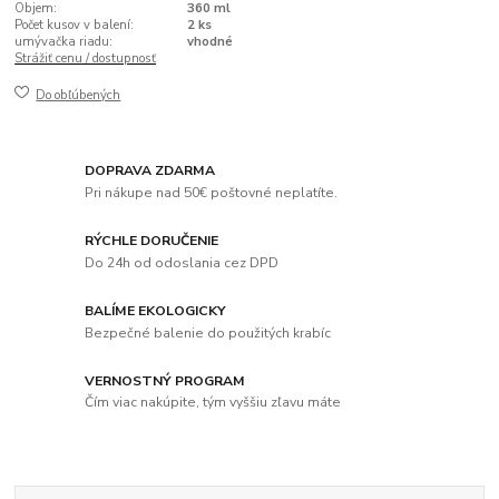
Objem:
360 ml
Počet kusov v balení:
2 ks
umývačka riadu:
vhodné
Strážiť cenu / dostupnosť
Do obľúbených
DOPRAVA ZDARMA
Pri nákupe nad 50€ poštovné neplatíte.
RÝCHLE DORUČENIE
Do 24h od odoslania cez DPD
BALÍME EKOLOGICKY
Bezpečné balenie do použitých krabíc
VERNOSTNÝ PROGRAM
Čím viac nakúpite, tým vyššiu zľavu máte