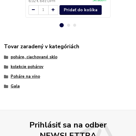
Skladom
6,02 €
bez DPH
13,09 €
bez 
Pridať do košíka
Tovar zaradený v kategóriách
poháre, ciachované sklo
kolekcie pohárov
Poháre na víno
Gala
Prihlásiť sa na odber
NEWSLETTRA