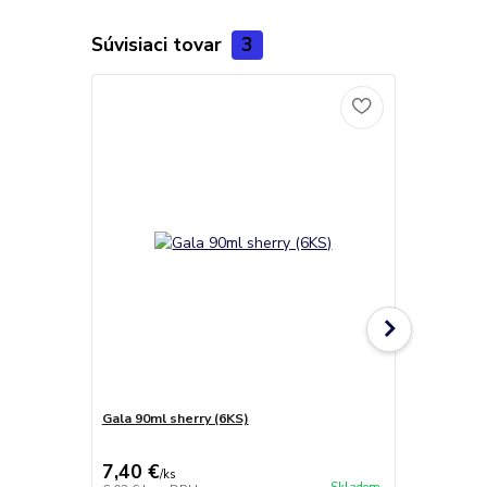
Súvisiaci tovar
3
Gala 90ml sherry (6KS)
Likér univer
7,40 €
16,10 €
/
ks
/
k