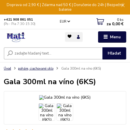
Doprava od 2,90 € | Zdarma nad 50 € | Doručenie do 24h | Bezpečné
balenie
0
ks
+421 908 861 051
EUR
za
0,00 €
(Po - Pia 7:30-15:30)
Menu
Hľadať
Úvod
poháre, ciachované sklo
Gala 300ml na víno (6KS)
Gala 300ml na víno (6KS)