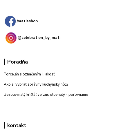
Kamenná
predajňa: Priemyselná 2, 949 01 Nitra
/matieshop
@celebration_by_mati
Poradňa
Porcelán s označením II. akosť
Ako si vybrať správny kuchynský nôž?
Bezolovnatý krištáľ verzus olovnatý -
porovnanie
kontakt