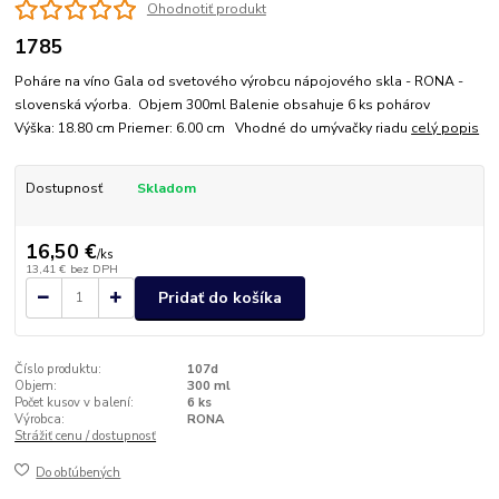
Ohodnotiť produkt
1785
Poháre na víno Gala od svetového výrobcu nápojového skla - RONA -
slovenská výorba. Objem 300ml Balenie obsahuje 6 ks pohárov
Výška: 18.80 cm Priemer: 6.00 cm Vhodné do umývačky riadu
celý popis
Dostupnosť
Skladom
16,50 €
/
ks
13,41 €
bez DPH
Pridať do košíka
Číslo produktu:
107d
Objem:
300 ml
Počet kusov v balení:
6 ks
Výrobca:
RONA
Strážiť cenu / dostupnosť
Do obľúbených