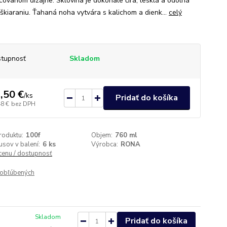
covanom dizajne. Sklovina je dokonale číra, lesklá a odolná
oškiaraniu. Ťahaná noha vytvára s kalichom a dienk...
celý
tupnosť
Skladom
,50 €
/
ks
Pridať do košíka
48 €
bez DPH
roduktu:
100f
Objem:
760 ml
usov v balení:
6 ks
Výrobca:
RONA
 cenu / dostupnosť
obľúbených
Skladom
Pridať do košíka