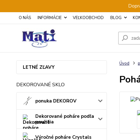
Dopra
O NÁS
INFORMÁCIE
VEĽKOOBCHOD
BLOG
KO
Úvod
p
LETNÉ ZĽAVY
Pohá
DEKOROVANÉ SKLO
ponuka DEKOROV
Dekorované poháre podľa
použitia
Výročné poháre Crystals