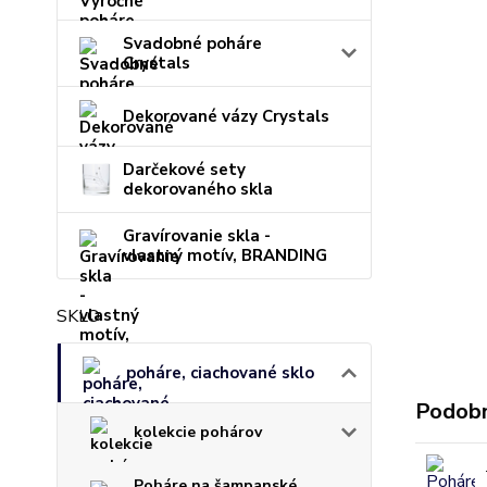
Svadobné poháre
Crystals
Dekorované vázy Crystals
Darčekové sety
dekorovaného skla
Gravírovanie skla -
vlastný motív, BRANDING
SKLO
poháre, ciachované sklo
Podobn
kolekcie pohárov
Poháre na šampanské,