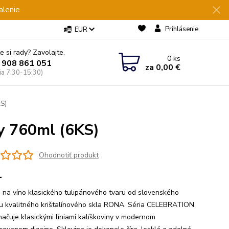
alenie
Prihlásenie
EUR
e si rady? Zavolajte.
0
ks
 908 861 051
za
0,00 €
Pia 7:30-15:30)
KS)
y 760ml (6KS)
Ohodnotiť produkt
1
 na víno klasického tulipánového tvaru od slovenského
u kvalitného krištalínového skla RONA. Séria CELEBRATION
načuje klasickými líniami kalíškoviny v modernom