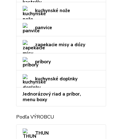
kuchynské nože
panvice
zapekacie misy a dózy
príbory
kuchynské doplnky
Jednorázový riad a príbor,
menu boxy
Podľa VÝROBCU
THUN