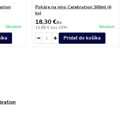
ation
Poháre na víno Celebration 360ml (6
Po
ks)
ks)
18,30 €
20
/
ks
Skladom
Skladom
14,88 €
bez DPH
16
šíka
Pridať do košíka
bration