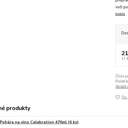
prepra
voči p
popis
Dos
21
17,
Číslo p
Počet k
Strážiť
Do 
é produkty
Poháre na víno Celebration 470ml (6 ks)