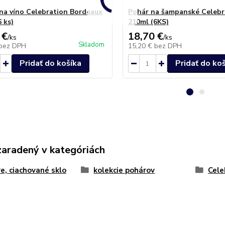
na víno Celebration Bordeaux
Pohár na šampanské Celebr
 ks)
210ml (6KS)
 €
18,70 €
/
ks
/
ks
Skladom
bez DPH
15,20 €
bez DPH
Pridať do košíka
Pridať do ko
zaradený v kategóriách
e, ciachované sklo
kolekcie pohárov
Cele