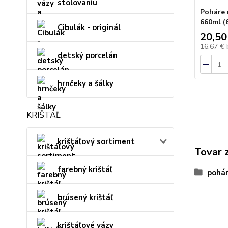
stolovaniu
Poháre 
660ml (6
Cibulák - originál
20,50
16,67 €
detský porcelán
hrnčeky a šálky
KRIŠTÁĽ
krištáľový sortiment
Tovar 
farebný krištáľ
pohár
brúsený krištáľ
krištáľové vázy