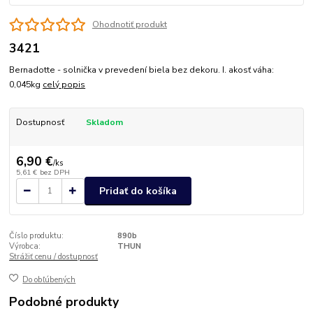
Ohodnotiť produkt
3421
Bernadotte - solnička v prevedení biela bez dekoru. I. akosť váha:
0,045kg
celý popis
Dostupnosť
Skladom
6,90 €
/
ks
5,61 €
bez DPH
Pridať do košíka
Číslo produktu:
890b
Výrobca:
THUN
Strážiť cenu / dostupnosť
Do obľúbených
Podobné produkty