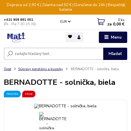
Doprava od 2,90 € | Zdarma nad 50 € | Doručenie do 24h | Bezpečné
balenie
0
ks
+421 908 861 051
EUR
za
0,00 €
(Po - Pia 7:30-15:30)
Menu
Hľadať
Úvod
Súpravy porcelánu a kusovky
BERNADOTTE - solnička, biela
BERNADOTTE - solnička, biela
Novinka
Akcia