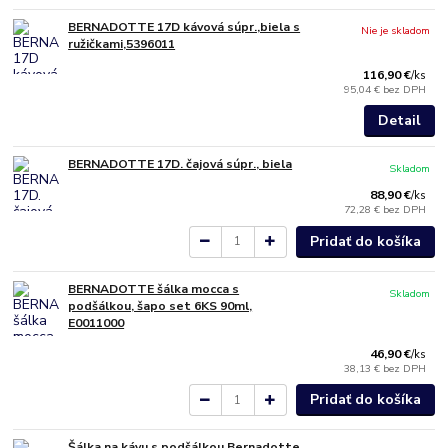
BERNADOTTE 17D kávová súpr.,biela s
Nie je skladom
ružičkami,5396011
116,90 €
/
ks
95,04 €
bez DPH
Detail
BERNADOTTE 17D. čajová súpr., biela
Skladom
88,90 €
/
ks
72,28 €
bez DPH
Pridať do košíka
BERNADOTTE šálka mocca s
Skladom
podšálkou, šapo set 6KS 90ml,
E0011000
46,90 €
/
ks
38,13 €
bez DPH
Pridať do košíka
Šálka na kávu s podšálkou Bernadotte