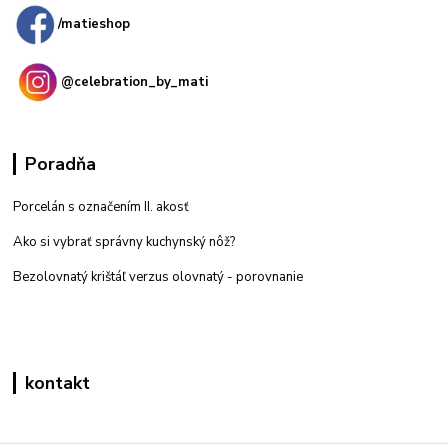
/matieshop
@celebration_by_mati
Poradňa
Porcelán s označením II. akosť
Ako si vybrať správny kuchynský nôž?
Bezolovnatý krištáľ verzus olovnatý -
porovnanie
kontakt
Zákaznícka podpora eshop mati