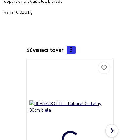
doplnok na vVáš stôl. I. trieda
váha: 0,028 kg
Súvisiaci tovar
3