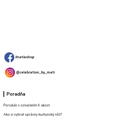
Kamenná
predajňa: Priemyselná 2, 949 01 Nitra
/matieshop
@celebration_by_mati
Poradňa
Porcelán s označením II. akosť
Ako si vybrať správny kuchynský nôž?