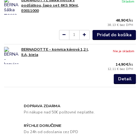
Skladom
podšálkou, šapo set 6KS 90ml,
E0011000
46,90 €
/
ks
38,13 €
bez DPH
Pridať do košíka
BERNADOTTE - konvica kávová 1,2 l,
Nie je skladom
II.A, biela
14,90 €
/
ks
12,11 €
bez DPH
Detail
DOPRAVA ZDARMA
Pri nákupe nad 50€ poštovné neplatíte.
RÝCHLE DORUČENIE
Do 24h od odoslania cez DPD