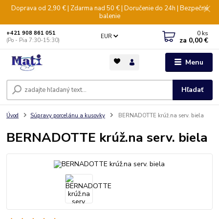
Doprava od 2,90 € | Zdarma nad 50 € | Doručenie do 24h | Bezpečné
balenie
0
ks
+421 908 861 051
EUR
za
0,00 €
(Po - Pia 7:30-15:30)
Menu
Hľadať
Úvod
Súpravy porcelánu a kusovky
BERNADOTTE krúž.na serv. biela
BERNADOTTE krúž.na serv. biela