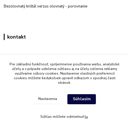
Bezolovnatý krištáľ verzus olovnatý -
porovnanie
kontakt
Zákaznícka podpora eshop mati
+421 908 861 051
Pre základnú funkčnosť, spríjemnenie používania webu, analytické
účely a v prípade udelenia súhlasu aj na účely cielenia reklamy
(Po - Pia 7:30-15:30)
využívame súbory cookies. Nastavenie vlastných preferencií
cookies môžete kedykoľvek upraviť odkazom v spodnej časti
info@mati.sk
stránok.
Súhlasím
Nastavenia
Súhlas môžete odmietnuť
tu
.
Vytvorené na
Eshop-rychlo.sk