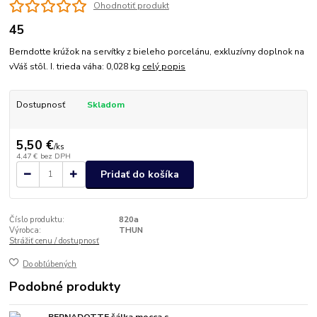
Ohodnotiť produkt
45
Berndotte krúžok na servítky z bieleho porcelánu, exkluzívny doplnok na
vVáš stôl. I. trieda váha: 0,028 kg
celý popis
Dostupnosť
Skladom
5,50 €
/
ks
4,47 €
bez DPH
Pridať do košíka
Číslo produktu:
820a
Výrobca:
THUN
Strážiť cenu / dostupnosť
Do obľúbených
Podobné produkty
BERNADOTTE šálka mocca s