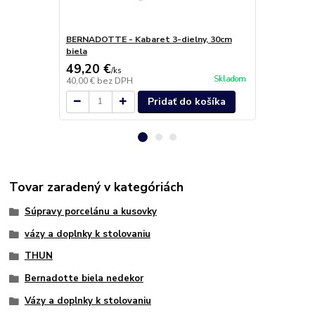
BERNADOTTE - Kabaret 3-dielny, 30cm
BERNADOTTE 
biela
49,20 €
23,50 €
/
ks
/
k
Skladom
40,00 €
bez DPH
19,11 €
bez 
Pridať do košíka
Tovar zaradený v kategóriách
Súpravy porcelánu a kusovky
vázy a doplnky k stolovaniu
THUN
Bernadotte biela nedekor
Vázy a doplnky k stolovaniu