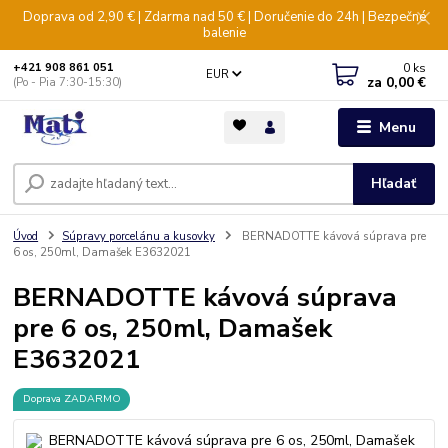
Doprava od 2,90 € | Zdarma nad 50 € | Doručenie do 24h | Bezpečné
balenie
0
ks
+421 908 861 051
EUR
za
0,00 €
(Po - Pia 7:30-15:30)
Menu
Hľadať
Úvod
Súpravy porcelánu a kusovky
BERNADOTTE kávová súprava pre
6 os, 250ml, Damašek E3632021
BERNADOTTE kávová súprava
pre 6 os, 250ml, Damašek
E3632021
Doprava ZADARMO