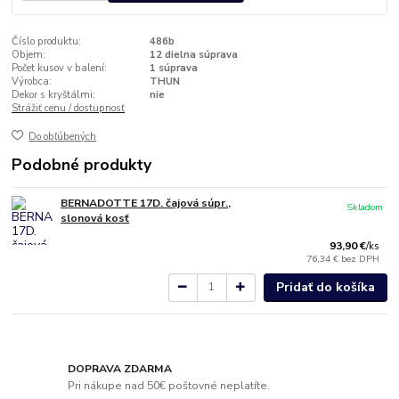
Číslo produktu:
486b
Objem:
12 dielna súprava
Počet kusov v balení:
1 súprava
Výrobca:
THUN
Dekor s kryštálmi:
nie
Strážiť cenu / dostupnosť
Do obľúbených
Podobné produkty
BERNADOTTE 17D. čajová súpr.,
Skladom
slonová kosť
93,90 €
/
ks
76,34 €
bez DPH
Pridať do košíka
DOPRAVA ZDARMA
Pri nákupe nad 50€ poštovné neplatíte.