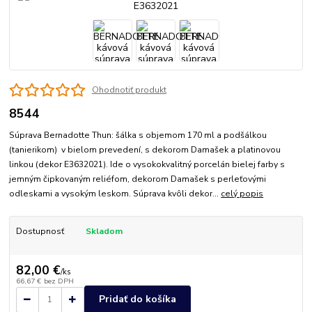
Ohodnotiť produkt
8544
Súprava Bernadotte Thun: šálka s objemom 170 ml a podšálkou
(tanierikom) v bielom prevedení, s dekorom Damašek a platinovou
linkou (dekor E3632021). Ide o vysokokvalitný porcelán bielej farby s
jemným čipkovaným reliéfom, dekorom Damašek s perleťovými
odleskami a vysokým leskom. Súprava kvôli dekor...
celý popis
Dostupnosť
Skladom
82,00 €
/
ks
66,67 €
bez DPH
Pridať do košíka