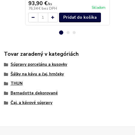
93,90 €
297,90 
/
ks
Skladom
76,34 €
bez DPH
242,20 €
bez
Pridať do košíka
Tovar zaradený v kategóriách
Súpravy porcelánu a kusovky
Šálky na kávu a čaj, hrnčeky
THUN
Bernadotte dekorované
Čaj. a kávové súpravy