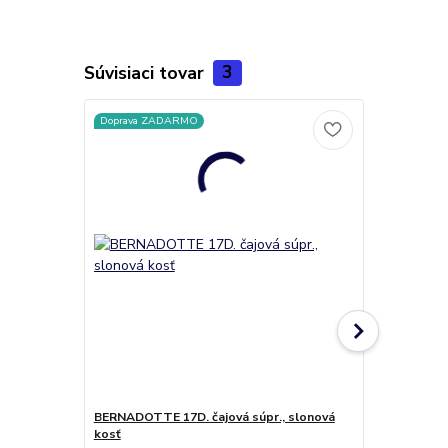
Súvisiaci tovar
3
Doprava ZADARMO
Doprava ZA
BERNADOTTE 17D. čajová súpr., slonová
BERNADOTTE
kosť
ružičkami, 5