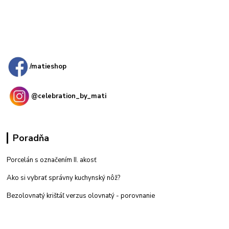
Kamenná
predajňa: Priemyselná 2, 949 01 Nitra
/matieshop
@celebration_by_mati
Poradňa
Porcelán s označením II. akosť
Ako si vybrať správny kuchynský nôž?
Bezolovnatý krištáľ verzus olovnatý -
porovnanie