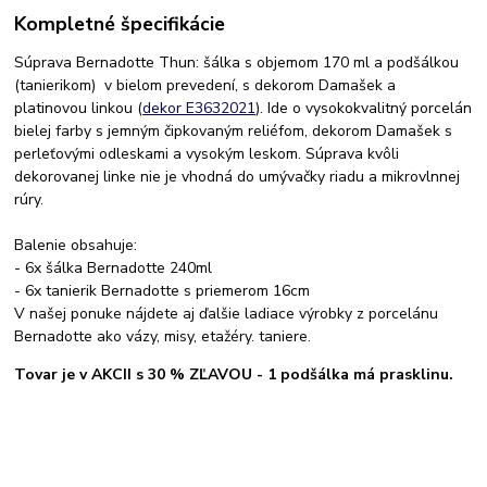
Kompletné špecifikácie
Súprava Bernadotte Thun: šálka s objemom 170 ml a podšálkou
(tanierikom) v bielom prevedení, s dekorom Damašek a
platinovou linkou (
dekor E3632021
). Ide o vysokokvalitný porcelán
bielej farby s jemným čipkovaným reliéfom, dekorom Damašek s
perleťovými odleskami a vysokým leskom. Súprava kvôli
dekorovanej linke nie je vhodná do umývačky riadu a mikrovlnnej
rúry.
Balenie obsahuje:
- 6x šálka Bernadotte 240ml
- 6x tanierik Bernadotte s priemerom 16cm
V našej ponuke nájdete aj ďalšie ladiace výrobky z porcelánu
Bernadotte ako vázy, misy, etažéry. taniere.
Tovar je v AKCII s 30 % ZĽAVOU - 1 podšálka má prasklinu.