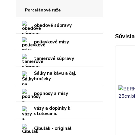
Porcelánové ruže
obedové súpravy
Súvisia
polievkové misy
tanierové súpravy
Šálky na kávu a čaj,
hrnčeky
podnosy a misy
vázy a doplnky k
stolovaniu
Cibulák - originál