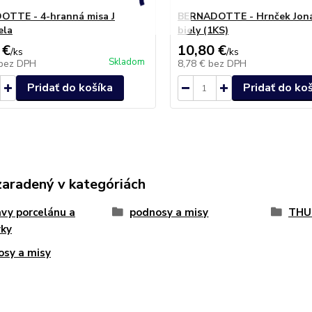
TTE - 4-hranná misa J
BERNADOTTE - Hrnček Joná
ela
biely (1KS)
 €
10,80 €
/
ks
/
ks
Skladom
bez DPH
8,78 €
bez DPH
Pridať do košíka
Pridať do ko
zaradený v kategóriách
vy porcelánu a
podnosy a misy
THU
vky
sy a misy