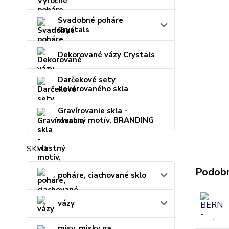
Svadobné poháre
Crystals
Dekorované vázy Crystals
Darčekové sety
dekorovaného skla
Gravírovanie skla -
vlastný motív, BRANDING
SKLO
Podobn
poháre, ciachované sklo
vázy
misy, misky na