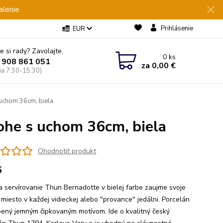
alenie
Prihlásenie
EUR
e si rady? Zavolajte.
0
ks
 908 861 051
za
0,00 €
Pia 7:30-15:30)
uchom 36cm, biela
he s uchom 36cm, biela
Ohodnotiť produkt
6
a servírovanie Thun Bernadotte v bielej farbe zaujme svoje
 miesto v každej vidieckej alebo "provance" jedálni. Porcelán
bený jemným čipkovaným motívom. Ide o kvalitný český