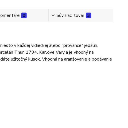
omentáre
0
Súvisiaci tovar
3
iesto v každej vidieckej alebo "provance" jedálni.
rcelán Thun 1794, Karlove Vary a je vhodný na
dodáte užitočný kúsok. Vhodná na aranžovanie a podávanie