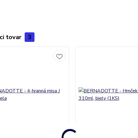
ci tovar
3