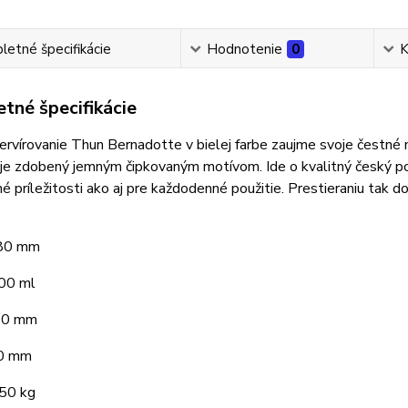
etné špecifikácie
Hodnotenie
0
K
tné špecifikácie
ervírovanie Thun Bernadotte v bielej farbe zaujme svoje čestné m
je zdobený jemným čipkovaným motívom. Ide o kvalitný český po
é príležitosti ako aj pre každodenné použitie. Prestieraniu tak 
180 mm
00 ml
60 mm
70 mm
950 kg