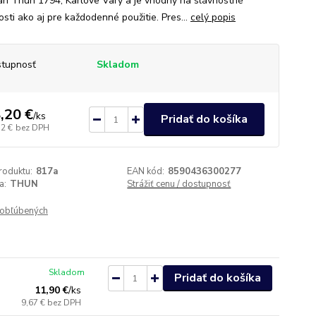
án Thun 1794, Karlove Vary a je vhodný na slávnostné
tosti ako aj pre každodenné použitie. Pres...
celý popis
tupnosť
Skladom
,20 €
/
ks
Pridať do košíka
32 €
bez DPH
roduktu:
817a
EAN kód:
8590436300277
a:
THUN
Strážiť cenu / dostupnosť
obľúbených
Skladom
Pridať do košíka
11,90 €
/
ks
9,67 €
bez DPH