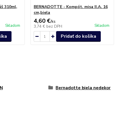
š 310ml,
BERNADOTTE - Kompót. misa II.A. 16
cm,biela
4,60 €
/
ks
Skladom
Skladom
3,74 €
bez DPH
šíka
Pridať do košíka
N
Bernadotte biela nedekor