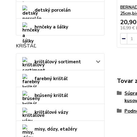
BERNADO
detský porcelán
25cm,bi
20,90
hrnčeky a šálky
16,99 €
KRIŠTÁĽ
krištáľový sortiment
farebný krištáľ
Tovar 
Súpra
brúsený krištáľ
kuso
Podno
krištáľové vázy
misy, dózy, etažéry