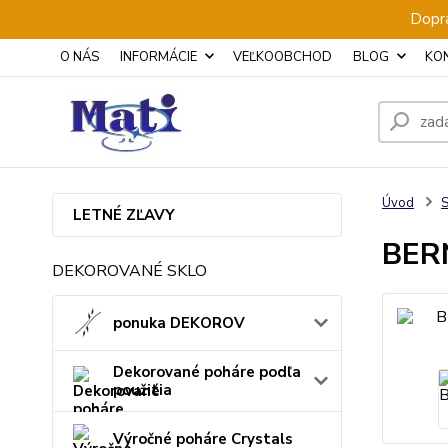
Dopra
O NÁS
INFORMÁCIE
VEĽKOOBCHOD
BLOG
KO
Úvod
S
LETNÉ ZĽAVY
BERN
DEKOROVANÉ SKLO
ponuka DEKOROV
Dekorované poháre podľa
použitia
Výročné poháre Crystals