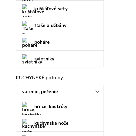
krištáľové sety
fľaše a džbány
poháre
svietniky
KUCHYNSKÉ potreby
varenie, pečenie
hrnce, kastróly
kuchynské nože