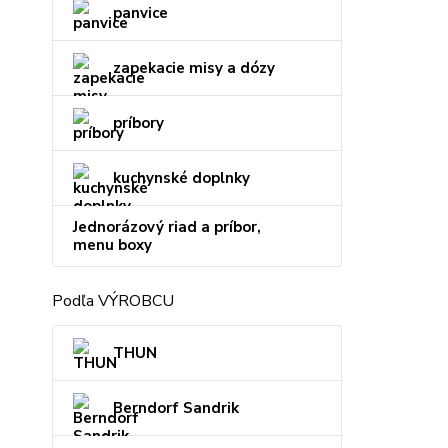
panvice
zapekacie misy a dózy
príbory
kuchynské doplnky
Jednorázový riad a príbor,
menu boxy
Podľa VÝROBCU
THUN
Berndorf Sandrik