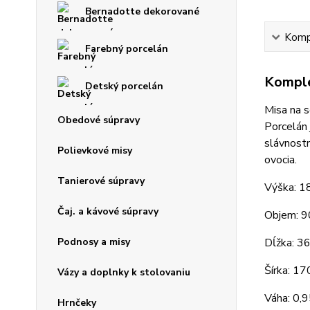
Bernadotte dekorované
Kompl
Farebný porcelán
Komple
Detský porcelán
Misa na s
Obedové súpravy
Porcelán 
slávnostn
Polievkové misy
ovocia.
Tanierové súpravy
Výška: 
Čaj. a kávové súpravy
Objem: 9
Podnosy a misy
Dĺžka: 3
Šírka: 1
Vázy a doplnky k stolovaniu
Váha: 0,
Hrnčeky