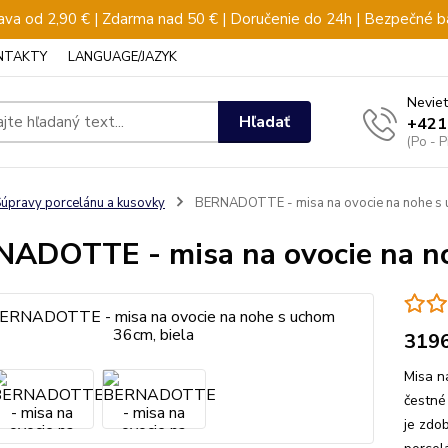
va od 2,90 € | Zdarma nad 50 € | Doručenie do 24h | Bezpečné b
NTAKTY
LANGUAGE/JAZYK
Neviet
Hľadať
+421
(Po - 
úpravy porcelánu a kusovky
BERNADOTTE - misa na ovocie na nohe s 
ADOTTE - misa na ovocie na no
319
Misa n
čestné
je zdo