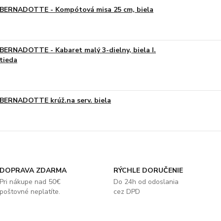
BERNADOTTE - Kompótová misa 25 cm, biela
BERNADOTTE - Kabaret malý 3-dielny, biela I.
tieda
BERNADOTTE krúž.na serv. biela
DOPRAVA ZDARMA
RÝCHLE DORUČENIE
Pri nákupe nad 50€
Do 24h od odoslania
poštovné neplatíte.
cez DPD