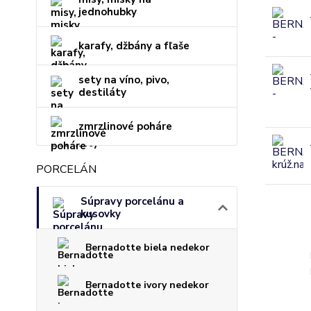
jednohubky
karafy, džbány a fľaše
sety na víno, pivo,
destiláty
zmrzlinové poháre
PORCELÁN
Súpravy porcelánu a
kusovky
Bernadotte biela nedekor
Bernadotte ivory nedekor