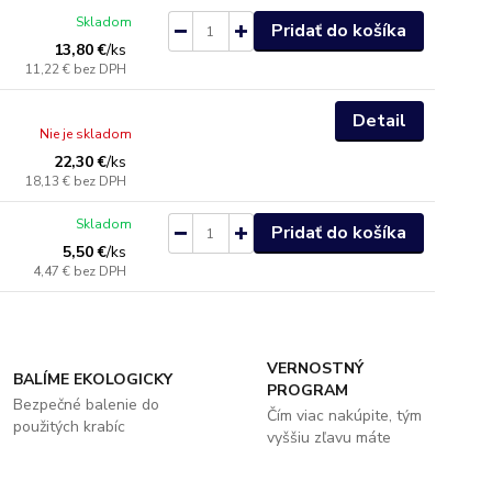
Skladom
Pridať do košíka
13,80 €
/
ks
11,22 €
bez DPH
Detail
Nie je skladom
22,30 €
/
ks
18,13 €
bez DPH
Skladom
Pridať do košíka
5,50 €
/
ks
4,47 €
bez DPH
VERNOSTNÝ
BALÍME EKOLOGICKY
PROGRAM
Bezpečné balenie do
Čím viac nakúpite, tým
použitých krabíc
vyššiu zľavu máte