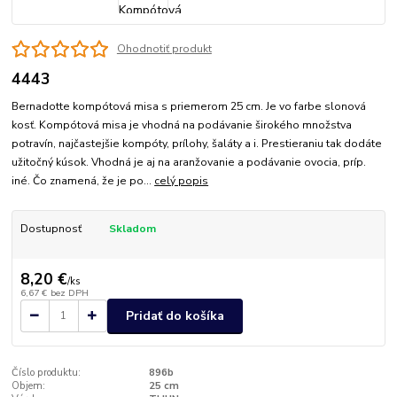
Ohodnotiť produkt
4443
Bernadotte kompótová misa s priemerom 25 cm. Je vo farbe slonová
kosť. Kompótová misa je vhodná na podávanie širokého množstva
potravín, najčastejšie kompóty, prílohy, šaláty a i. Prestieraniu tak dodáte
užitočný kúsok. Vhodná je aj na aranžovanie a podávanie ovocia, príp.
iné. Čo znamená, že je po...
celý popis
Dostupnosť
Skladom
8,20 €
/
ks
6,67 €
bez DPH
Pridať do košíka
Číslo produktu:
896b
Objem:
25 cm