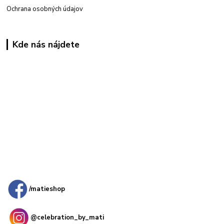
Ochrana osobných údajov
Kde nás nájdete
Kamenná
predajňa: Priemyselná 2, 949 01 Nitra
/matieshop
@celebration_by_mati