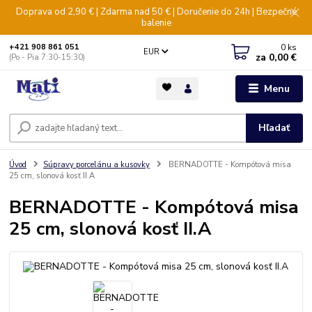
Doprava od 2,90 € | Zdarma nad 50 € | Doručenie do 24h | Bezpečné
balenie
0
ks
+421 908 861 051
EUR
za
0,00 €
(Po - Pia 7:30-15:30)
Menu
Hľadať
Úvod
Súpravy porcelánu a kusovky
BERNADOTTE - Kompótová misa
25 cm, slonová kosť II.A
BERNADOTTE - Kompótová misa
25 cm, slonová kosť II.A