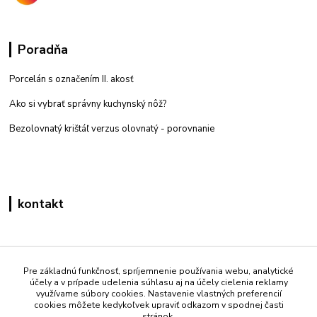
Poradňa
Porcelán s označením II. akosť
Ako si vybrať správny kuchynský nôž?
Bezolovnatý krištáľ verzus olovnatý -
porovnanie
kontakt
Zákaznícka podpora eshop mati
+421 908 861 051
Pre základnú funkčnosť, spríjemnenie používania webu, analytické
účely a v prípade udelenia súhlasu aj na účely cielenia reklamy
(Po - Pia 7:30-15:30)
využívame súbory cookies. Nastavenie vlastných preferencií
cookies môžete kedykoľvek upraviť odkazom v spodnej časti
info@mati.sk
stránok.