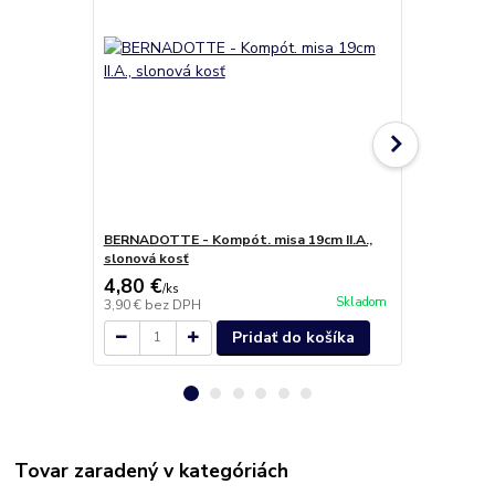
BERNADOTTE - Kompót. misa 19cm II.A.,
BERNADOTTE 
slonová kosť
slonová kos
4,80 €
7,20 €
/
ks
/
ks
Skladom
3,90 €
bez DPH
5,85 €
bez D
Pridať do košíka
Tovar zaradený v kategóriách