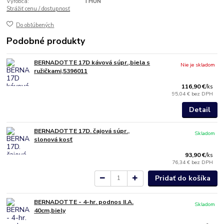
Výrobca:
THUN
Strážiť cenu / dostupnosť
Do obľúbených
Podobné produkty
BERNADOTTE 17D kávová súpr.,biela s
Nie je skladom
ružičkami,5396011
116,90 €
/
ks
95,04 €
bez DPH
Detail
BERNADOTTE 17D. čajová súpr.,
Skladom
slonová kosť
93,90 €
/
ks
76,34 €
bez DPH
Pridať do košíka
BERNADOTTE - 4-hr. podnos II.A.
Skladom
40cm,biely