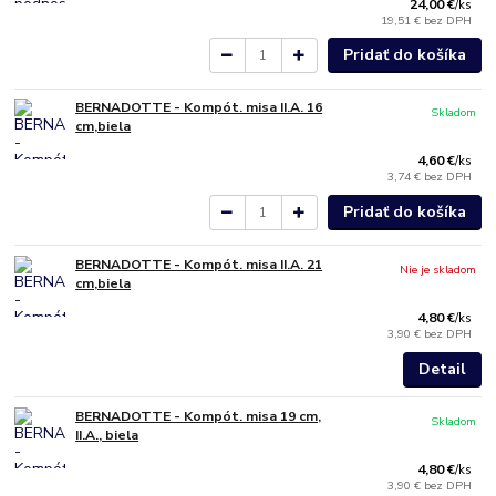
24,00 €
/
ks
19,51 €
bez DPH
Pridať do košíka
BERNADOTTE - Kompót. misa II.A. 16
Skladom
cm,biela
4,60 €
/
ks
3,74 €
bez DPH
Pridať do košíka
BERNADOTTE - Kompót. misa II.A. 21
Nie je skladom
cm,biela
4,80 €
/
ks
3,90 €
bez DPH
Detail
BERNADOTTE - Kompót. misa 19 cm,
Skladom
II.A., biela
4,80 €
/
ks
3,90 €
bez DPH