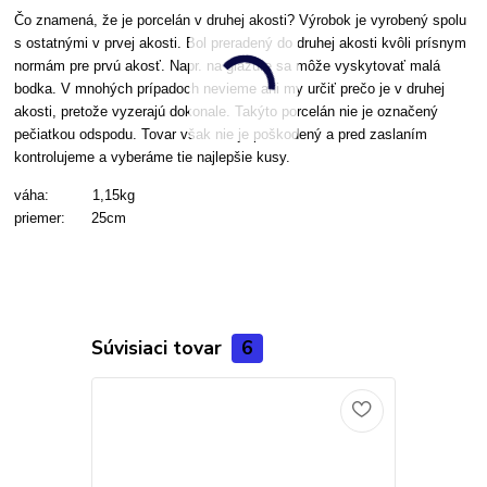
Čo znamená, že je porcelán v druhej akosti? Výrobok je vyrobený spolu
s ostatnými v prvej akosti. Bol preradený do druhej akosti kvôli prísnym
normám pre prvú akosť. Napr. na glazúre sa môže vyskytovať malá
bodka. V mnohých prípadoch nevieme ani my určiť prečo je v druhej
akosti, pretože vyzerajú dokonale. Takýto porcelán nie je označený
pečiatkou odspodu. Tovar však nie je poškodený a pred zaslaním
kontrolujeme a vyberáme tie najlepšie kusy.
váha: 1,15kg
priemer: 25cm
Súvisiaci tovar
6