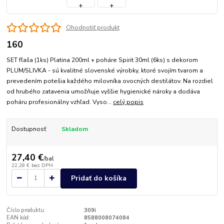
Ohodnotiť produkt
160
SET fľaša (1ks) Platina 200ml + poháre Spirit 30ml (6ks) s dekorom
PLUM/SLIVKA - sú kvalitné slovenské výrobky, ktoré svojím tvarom a
prevedením potešia každého milovníka ovocných destilátov. Na rozdiel
od hrubého zatavenia umožňuje vyššie hygienické nároky a dodáva
poháru profesionálny vzhľad. Vyso...
celý popis
Dostupnosť
Skladom
27,40 €
/
bal
22,28 €
bez DPH
Pridať do košíka
Číslo produktu:
309i
EAN kód:
8588008074084