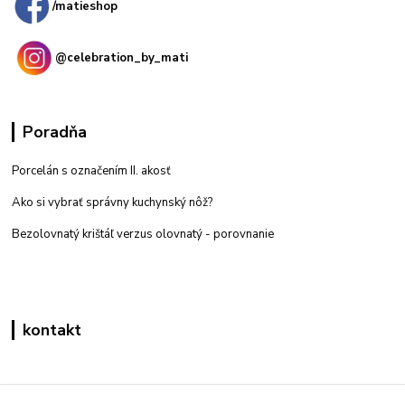
/matieshop
@celebration_by_mati
Poradňa
Porcelán s označením II. akosť
Ako si vybrať správny kuchynský nôž?
Bezolovnatý krištáľ verzus olovnatý -
porovnanie
kontakt
Zákaznícka podpora eshop mati