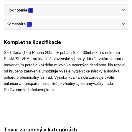
Hodnotenie
0
Komentáre
0
Kompletné špecifikácie
SET fľaša (1ks) Platina 200ml + poháre Spirit 30ml (6ks) s dekorom
PLUM/SLIVKA
- sú kvalitné slovenské výrobky, ktoré svojím tvarom a
prevedením potešia každého milovníka ovocných destilátov. Na rozdiel
od hrubého zatavenia umožňuje vyšši
e hygienické nároky a dodáva
poháru profesionálny vzhľad.
Vysoká kvalita skla zaručuje trvalú
brilanciu a transparentnosť. Set je vhodný aj do umývačky riadu.
Dodávame v darčekovej krabici.
Tovar zaradený v kategóriách