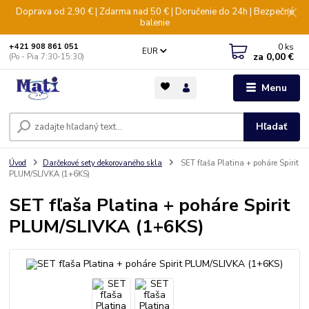
Doprava od 2,90 € | Zdarma nad 50 € | Doručenie do 24h | Bezpečné
balenie
0
ks
+421 908 861 051
EUR
za
0,00 €
(Po - Pia 7:30-15:30)
Menu
Hľadať
Úvod
Darčekové sety dekorovaného skla
SET fľaša Platina + poháre Spirit
PLUM/SLIVKA (1+6KS)
SET fľaša Platina + poháre Spirit
PLUM/SLIVKA (1+6KS)