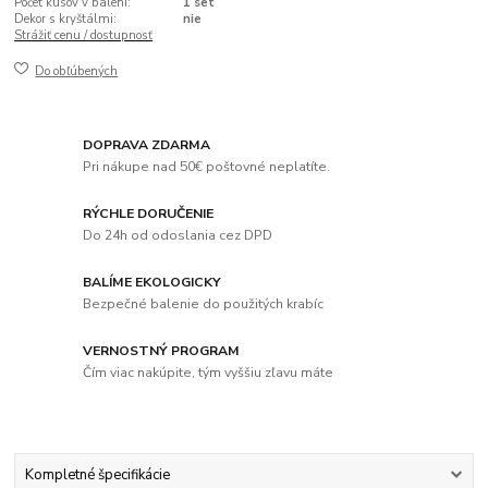
Počet kusov v balení:
1 set
Dekor s kryštálmi:
nie
Strážiť cenu / dostupnosť
Do obľúbených
DOPRAVA ZDARMA
Pri nákupe nad 50€ poštovné neplatíte.
RÝCHLE DORUČENIE
Do 24h od odoslania cez DPD
BALÍME EKOLOGICKY
Bezpečné balenie do použitých krabíc
VERNOSTNÝ PROGRAM
Čím viac nakúpite, tým vyššiu zľavu máte
Kompletné špecifikácie