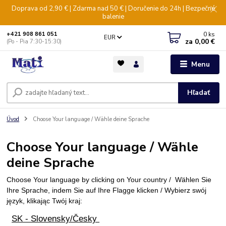
Doprava od 2,90 € | Zdarma nad 50 € | Doručenie do 24h | Bezpečné
balenie
0
ks
+421 908 861 051
EUR
za
0,00 €
(Po - Pia 7:30-15:30)
Menu
Hľadať
Úvod
Choose Your language / Wähle deine Sprache
Choose Your language / Wähle
deine Sprache
Choose Your language by clicking on Your country /
Wählen Sie
Ihre Sprache, indem Sie auf Ihre Flagge klicken /
Wybierz swój
język, klikając Twój kraj
:
SK - Slovensky/Česky