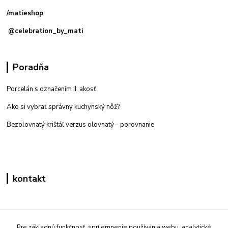
/matieshop
@celebration_by_mati
Poradňa
Porcelán s označením II. akosť
Ako si vybrať správny kuchynský nôž?
Bezolovnatý krištáľ verzus olovnatý -
porovnanie
kontakt
Zákaznícka podpora eshop mati
+421 908 861 051
Pre základnú funkčnosť, spríjemnenie používania webu, analytické