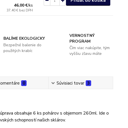
Pridať do košíka
46,00 €
/
ks
37,40 €
bez DPH
VERNOSTNÝ
BALÍME EKOLOGICKY
PROGRAM
Bezpečné balenie do
Čím viac nakúpite, tým
použitých krabíc
vyššiu zľavu máte
omentáre
0
Súvisiaci tovar
3
súprava obsahuje 6 ks pohárov s objemom 260ml. Ide o
vských schopností našich sklárov.