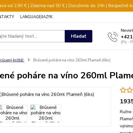
va od 2,90 € | Zdarma nad 50 € | Doručenie do 24h | Bezpečné b
NTAKTY
LANGUAGE/JAZYK
Neviet
Hľadať
+421
(Po - 
rúsený krištáľ
Brúsené poháre na víno 260ml Plameň (6ks)
ené poháre na víno 260ml Plam
193
Ručne 
Plameň
výnimo