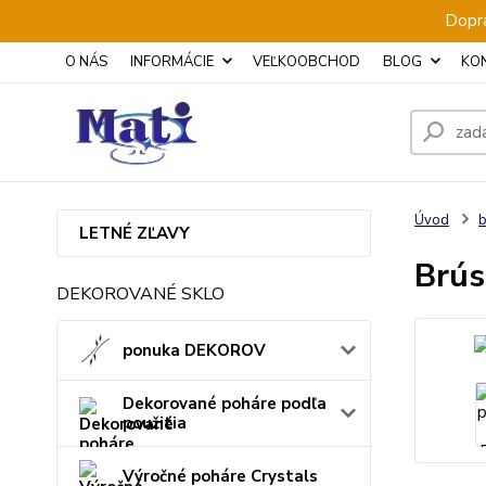
Dopra
O NÁS
INFORMÁCIE
VEĽKOOBCHOD
BLOG
KO
Úvod
b
LETNÉ ZĽAVY
Brús
DEKOROVANÉ SKLO
ponuka DEKOROV
Dekorované poháre podľa
použitia
Výročné poháre Crystals