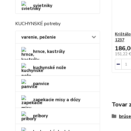
svietniky
KUCHYNSKÉ potreby
Krištáľ
varenie, pečenie
1237
186,0
hrnce, kastróly
151,22 
kuchynské nože
panvice
zapekacie misy a dózy
Tovar 
príbory
brúse