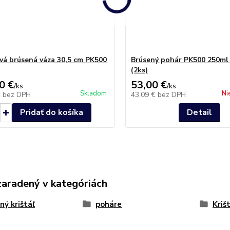
ová brúsená váza 30,5 cm PK500
Brúsený pohár PK500 250m
(2ks)
0 €
53,00 €
/
ks
/
ks
Skladom
Ni
€
bez DPH
43,09 €
bez DPH
Pridať do košíka
Detail
zaradený v kategóriách
ný krištáľ
poháre
Kriš