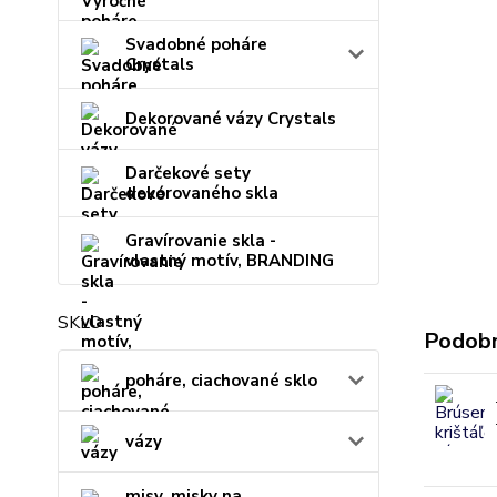
Svadobné poháre
Crystals
Dekorované vázy Crystals
Darčekové sety
dekorovaného skla
Gravírovanie skla -
vlastný motív, BRANDING
SKLO
Podobn
poháre, ciachované sklo
vázy
misy, misky na