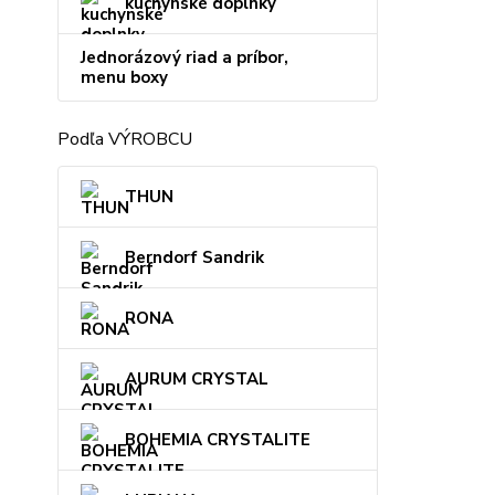
kuchynské doplnky
Jednorázový riad a príbor,
menu boxy
Podľa VÝROBCU
THUN
Berndorf Sandrik
RONA
AURUM CRYSTAL
BOHEMIA CRYSTALITE