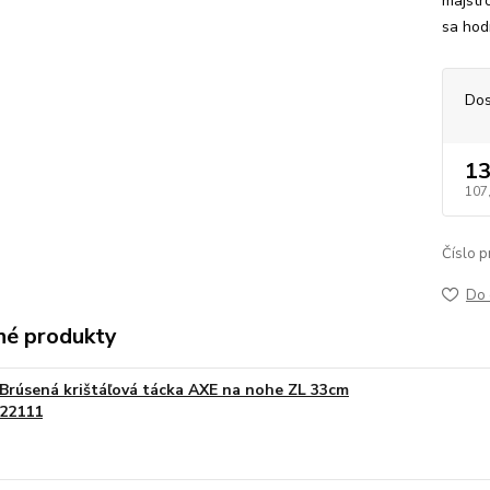
majstr
sa hodí
Dos
13
107
Číslo p
Do 
é produkty
Brúsená krištáľová tácka AXE na nohe ZL 33cm
22111