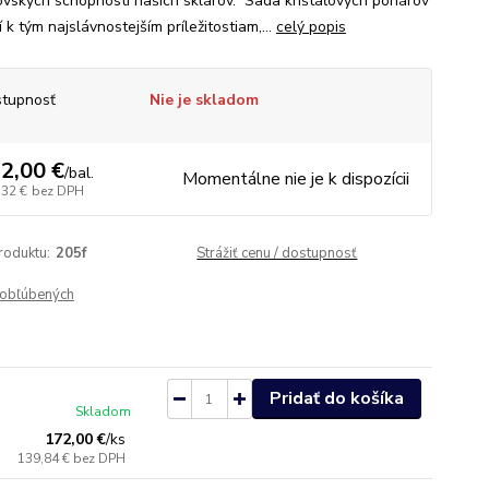
ovských schopností našich sklárov. Sada krištáľových pohárov
 k tým najslávnostejším príležitostiam,...
celý popis
tupnosť
Nie je skladom
2,00 €
/
bal.
Momentálne nie je k dispozícii
,32 €
bez DPH
roduktu:
205f
Strážiť cenu / dostupnosť
obľúbených
Pridať do košíka
Skladom
172,00 €
/
ks
139,84 €
bez DPH