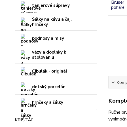
tanierové súpravy
Šálky na kávu a čaj,
hrnčeky
podnosy a misy
vázy a doplnky k
stolovaniu
Cibulák - originál
Kompl
detský porcelán
Komple
hrnčeky a šálky
Ručne br
výnimočné
KRIŠTÁĽ