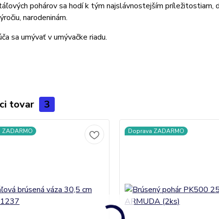
táľových pohárov sa hodí k tým najslávnostejším príležitostiam, d
ýročiu, narodeninám.
ča sa umývať v umývačke riadu.
ci tovar
3
a ZADARMO
Doprava ZADARMO