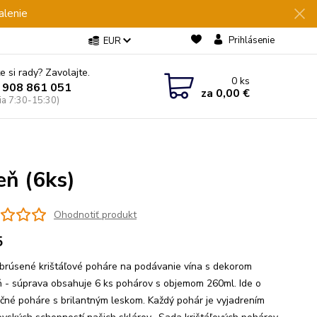
alenie
Prihlásenie
EUR
e si rady? Zavolajte.
0
ks
 908 861 051
za
0,00 €
Pia 7:30-15:30)
eň (6ks)
Ohodnotiť produkt
5
brúsené krištáľové poháre na podávanie vína s dekorom
 - súprava obsahuje 6 ks pohárov s objemom 260ml. Ide o
čné poháre s brilantným leskom. Každý pohár je vyjadrením