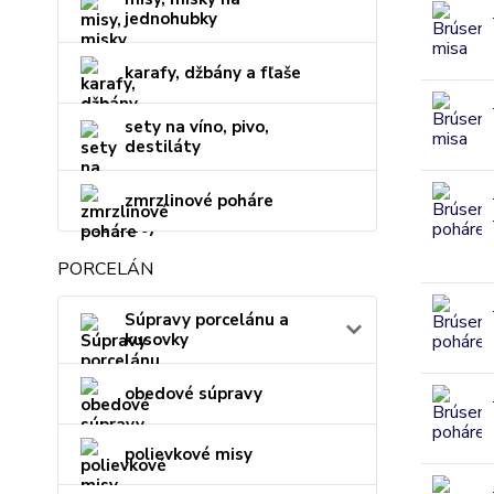
jednohubky
karafy, džbány a fľaše
sety na víno, pivo,
destiláty
zmrzlinové poháre
PORCELÁN
Súpravy porcelánu a
kusovky
obedové súpravy
polievkové misy