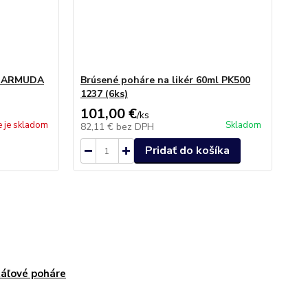
l ARMUDA
Brúsené poháre na likér 60ml PK500
1237 (6ks)
101,00 €
/
ks
e je skladom
Skladom
82,11 €
bez DPH
Pridať do košíka
táľové poháre