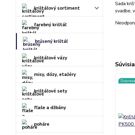
Sada kriš
krištáľový sortiment
svadbe, v
Neodporú
farebný krištáľ
brúsený krištáľ
krištáľové vázy
Súvisia
misy, dózy, etažéry
Doprav
krištáľové sety
fľaše a džbány
poháre