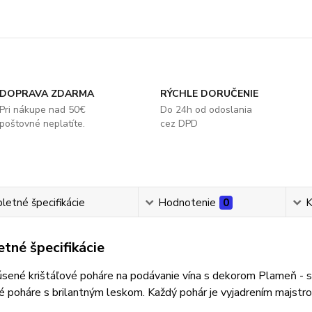
DOPRAVA ZDARMA
RÝCHLE DORUČENIE
Pri nákupe nad 50€
Do 24h od odoslania
poštovné neplatíte.
cez DPD
etné špecifikácie
Hodnotenie
0
K
tné špecifikácie
úsené krištáľové poháre na podávanie vína s dekorom Plameň - 
 poháre s brilantným leskom. Každý pohár je vyjadrením majstro