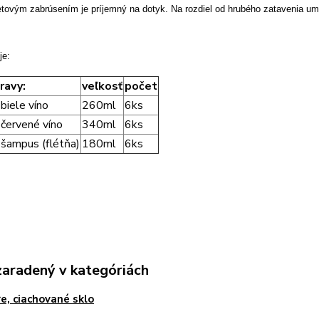
zetovým zabrúsením je príjemný na dotyk. Na rozdiel od hrubého zatavenia um
je:
ravy:
veľkosť
počet
 biele víno
260ml
6ks
 červené víno
340ml
6ks
 šampus (flétňa)
180ml
6ks
zaradený v kategóriách
e, ciachované sklo