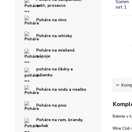
sekt, prosecco
Poháre na víno
Poháre na whisky
Poháre na miešané
nápoje
poháre na likéry a
pálenku
Kompl
Poháre na vodu a nealko
Komple
Poháre na pivo
Balenie v k
Poháre na rum, brandy,
koňak
Wine Club 