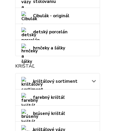
stolovaniu
Cibulák - originál
detský porcelán
hrnčeky a šálky
KRIŠTÁĽ
krištáľový sortiment
farebný krištáľ
brúsený krištáľ
krištáľové vázy