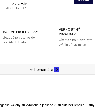
25,50 €
/
ks
20,73 €
bez DPH
VERNOSTNÝ
BALÍME EKOLOGICKY
PROGRAM
Bezpečné balenie do
Čím viac nakúpite, tým
použitých krabíc
vyššiu zľavu máte
Komentáre
0
génne kalichy sú vyrobené z jedného kusu skla bez lepenia. Ústny