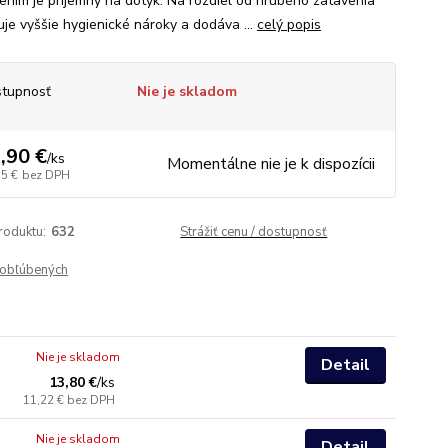
ením je príjemný na dotyk. Na rozdiel od hrubého zatavenia
je vyššie hygienické nároky a dodáva ...
celý popis
tupnosť
Nie je skladom
,90 €
/
ks
Momentálne nie je k dispozícii
55 €
bez DPH
roduktu:
632
Strážiť cenu / dostupnosť
obľúbených
Nie je skladom
Detail
13,80 €
/
ks
11,22 €
bez DPH
Nie je skladom
Detail