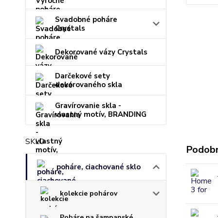
Svadobné poháre
Crystals
Dekorované vázy Crystals
Darčekové sety
dekorovaného skla
Gravírovanie skla -
vlastný motív, BRANDING
SKLO
Podobn
poháre, ciachované sklo
kolekcie pohárov
Poháre na šampanské,