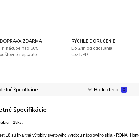
DOPRAVA ZDARMA
RÝCHLE DORUČENIE
Pri nákupe nad 50€
Do 24h od odoslania
poštovné neplatíte.
cez DPD
etné špecifikácie
Hodnotenie
0
tné špecifikácie
rabici - 18ks.
set 18 sú kvalitné výrobky svetového výrobcu nápojového skla - RONA. Homo