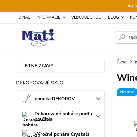
Dopra
O NÁS
INFORMÁCIE
VEĽKOOBCHOD
BLOG
KO
Úvod
p
LETNÉ ZĽAVY
Wine
DEKOROVANÉ SKLO
Novinka
ponuka DEKOROV
Dekorované poháre podľa
použitia
Výročné poháre Crystals