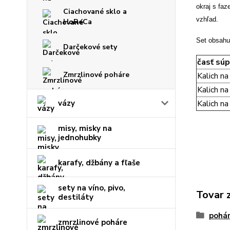
okraj s fa
Ciachované sklo a
vzhľad.
HoReCa
Set obsahu
Darčekové sety
časť súp
Zmrzlinové poháre
Kalich na
Kalich na
vázy
Kalich na
misy, misky na
jednohubky
karafy, džbány a fľaše
sety na víno, pivo,
Tovar 
destiláty
pohár
zmrzlinové poháre