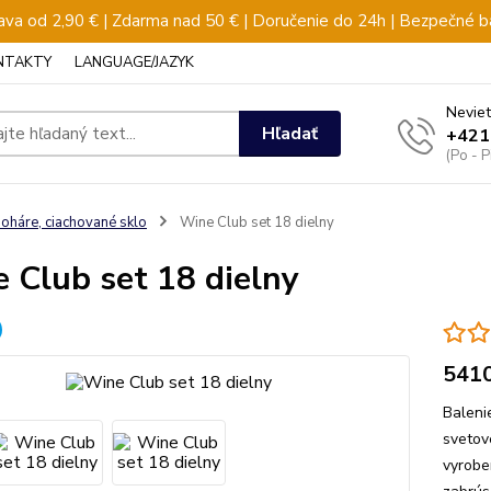
va od 2,90 € | Zdarma nad 50 € | Doručenie do 24h | Bezpečné b
NTAKTY
LANGUAGE/JAZYK
Neviet
Hľadať
+421
(Po - 
oháre, ciachované sklo
Wine Club set 18 dielny
 Club set 18 dielny
541
Baleni
svetov
vyrobe