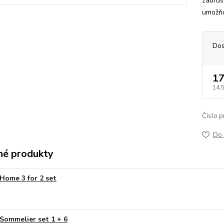
zabrús
umožňu
Dos
17
14,
Číslo p
Do 
é produkty
Home 3 for 2 set
Sommelier set 1 + 6