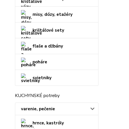
misy, dózy, etažéry
krištáľové sety
fľaše a džbány
poháre
svietniky
KUCHYNSKÉ potreby
varenie, pečenie
hrnce, kastróly