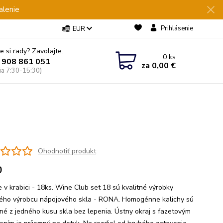
alenie
Prihlásenie
EUR
e si rady? Zavolajte.
0
ks
 908 861 051
za
0,00 €
Pia 7:30-15:30)
Ohodnotiť produkt
0
e v krabici - 18ks. Wine Club set 18 sú kvalitné výrobky
ého výrobcu nápojového skla - RONA. Homogénne kalichy sú
né z jedného kusu skla bez lepenia. Ústny okraj s fazetovým