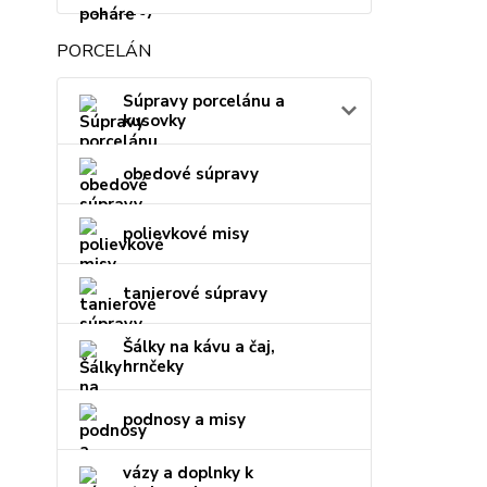
PORCELÁN
Súpravy porcelánu a
kusovky
obedové súpravy
polievkové misy
tanierové súpravy
Šálky na kávu a čaj,
hrnčeky
podnosy a misy
vázy a doplnky k