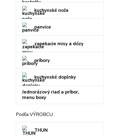
kuchynské nože
panvice
zapekacie misy a dózy
príbory
kuchynské doplnky
Jednorázový riad a príbor,
menu boxy
Podľa VÝROBCU
THUN