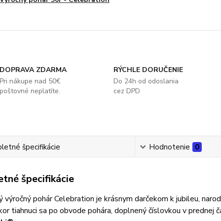
DOPRAVA ZDARMA
RÝCHLE DORUČENIE
Pri nákupe nad 50€
Do 24h od odoslania
poštovné neplatíte.
cez DPD
etné špecifikácie
Hodnotenie
0
tné špecifikácie
 výročný pohár Celebration je krásnym darčekom k jubileu, narod
or tiahnuci sa po obvode pohára, doplnený číslovkou v prednej ča