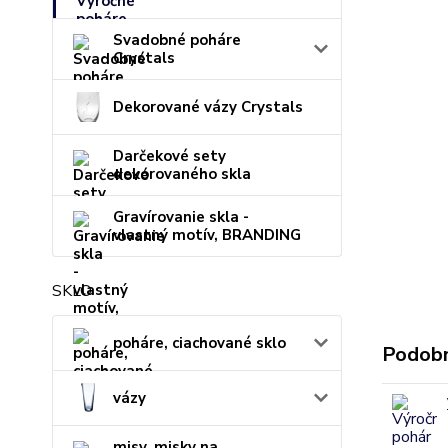
Svadobné poháre
Crystals
Dekorované vázy Crystals
Darčekové sety
dekorovaného skla
Gravírovanie skla -
vlastný motív, BRANDING
SKLO
poháre, ciachované sklo
Podobn
vázy
misy, misky na