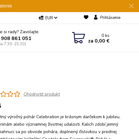
alenie
Prihlásenie
EUR
e si rady? Zavolajte.
0
ks
 908 861 051
za
0,00 €
Pia 7:30-15:30)
Ohodnotiť produkt
6
tný výročný pohár Celebration je krásnym darčekom k jubileu,
ninám alebo významnej životnej udalosti. Kalich zdobí jemný
tiahnuci sa po obvode pohára, doplnený číslovkou v prednej