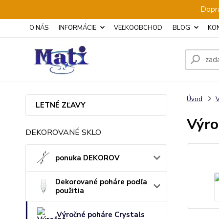
Dopra
O NÁS
INFORMÁCIE
VEĽKOOBCHOD
BLOG
KO
Úvod
V
LETNÉ ZĽAVY
Výro
DEKOROVANÉ SKLO
ponuka DEKOROV
Dekorované poháre podľa
použitia
Výročné poháre Crystals