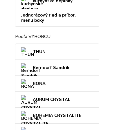
kuchynské doplnky
Jednorázový riad a príbor,
menu boxy
Podľa VÝROBCU
THUN
Berndorf Sandrik
RONA
AURUM CRYSTAL
BOHEMIA CRYSTALITE