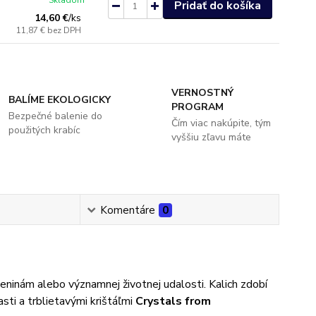
Skladom
Pridať do košíka
14,60 €
/
ks
11,87 €
bez DPH
VERNOSTNÝ
BALÍME EKOLOGICKY
PROGRAM
Bezpečné balenie do
Čím viac nakúpite, tým
použitých krabíc
vyššiu zľavu máte
Komentáre
0
eninám alebo významnej životnej udalosti. Kalich zdobí
sti a trblietavými krištáľmi
Crystals from