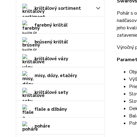
Swarovs
krištáľový sortiment
Pohár s
nadčasovo
farebný krištáľ
jeho kval
zatavenie
brúsený krištáľ
Výročný 
krištáľové vázy
Paramet
Obj
misy, dózy, etažéry
Výš
Pri
krištáľové sety
Slo
Slo
Dek
fľaše a džbány
Bal
Poh
poháre