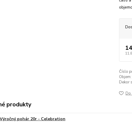
časti a
objemo
Dos
14
11,
Číslo p
Objem:
Dekor s
Do 
é produkty
Výročný pohár 20r - Celebration