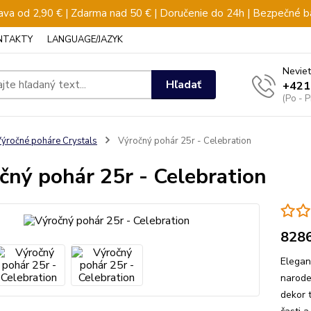
va od 2,90 € | Zdarma nad 50 € | Doručenie do 24h | Bezpečné b
NTAKTY
LANGUAGE/JAZYK
Neviet
Hľadať
+421
(Po - 
ýročné poháre Crystals
Výročný pohár 25r - Celebration
čný pohár 25r - Celebration
828
Elegan
narode
dekor 