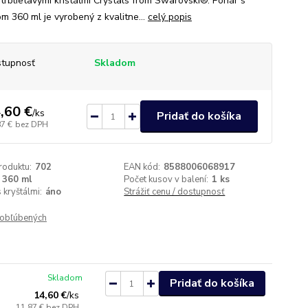
 trblietavými krištáľmi Crystals from Swarovski®. Pohár s
m 360 ml je vyrobený z kvalitne...
celý popis
tupnosť
Skladom
,60 €
/
ks
Pridať do košíka
87 €
bez DPH
roduktu:
702
EAN kód:
8588006068917
360 ml
Počet kusov v balení:
1 ks
 kryštálmi:
áno
Strážiť cenu / dostupnosť
obľúbených
Skladom
Pridať do košíka
14,60 €
/
ks
11,87 €
bez DPH