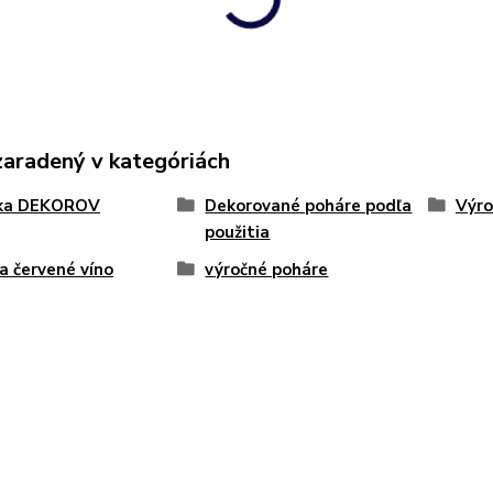
zaradený v kategóriách
ka DEKOROV
Dekorované poháre podľa
Výro
použitia
 a červené víno
výročné poháre