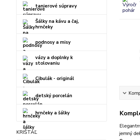
tanierové súpravy
Šálky na kávu a čaj,
hrnčeky
podnosy a misy
vázy a doplnky k
stolovaniu
Cibulák - originál
Kompl
detský porcelán
Komple
hrnčeky a šálky
Elegantný
KRIŠTÁĽ
jemný dek