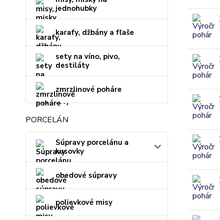
jednohubky
karafy, džbány a fľaše
sety na víno, pivo,
destiláty
zmrzlinové poháre
PORCELÁN
Súpravy porcelánu a
kusovky
obedové súpravy
polievkové misy