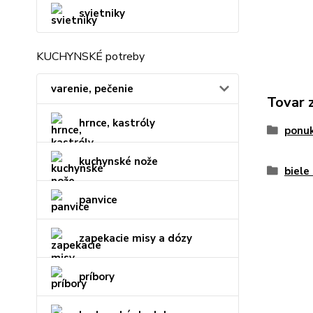
svietniky
KUCHYNSKÉ potreby
varenie, pečenie
Tovar 
hrnce, kastróly
ponu
kuchynské nože
biele
panvice
zapekacie misy a dózy
príbory