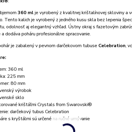
ki®
.
 objemom
360 ml
je vyrobený z kvalitnej krištalínovej skloviny 
. Tento kalich je vyrobený z jedného kusu skla bez lepenia špec
itu, odolnosť aj elegantný vzhľad. Ústny okraj s fazetovým zabrús
 a dodáva poháru profesionálne spracovanie.
pohár je zabalený v pevnom darčekovom tubuse
Celebration
, v
re:
em: 360 ml
ka: 225 mm
emer: 80 mm
venský výrobok
venské sklo
orované krištáľmi Crystals from Swarovski®
enie: darčekový tubus Celebration
áre s kryštálmi sú určené na ručné umývanie