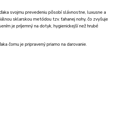
a vďaka svojmu prevedeniu pôsobí slávnostne, luxusne a
iálnou sklarskou metódou tzv. ťahanej nohy, čo zvyšuje
ením je príjemný na dotyk, hygienickejší než hrubé
ďaka čomu je pripravený priamo na darovanie.