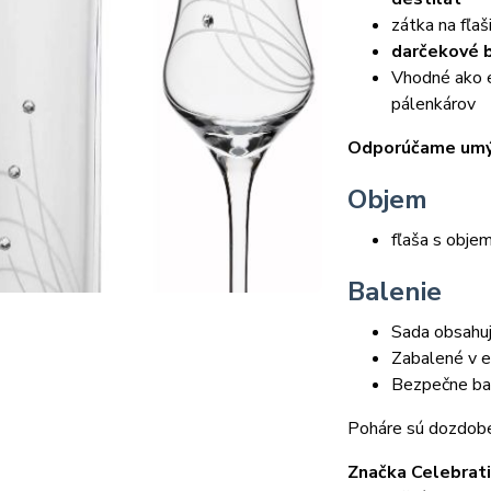
zátka na fľaš
darčekové 
Vhodné ako e
pálenkárov
Odporúčame umýv
Objem
fľaša s obj
Balenie
Sada obsahu
Zabalené v e
Bezpečne bal
Poháre sú dozdobe
Značka Celebrat