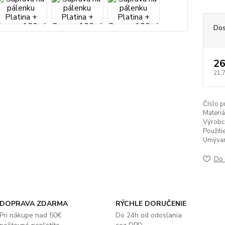
Dos
26
21,
Číslo p
Materiá
Výrobc
Použitie
Umývan
Do 
DOPRAVA ZDARMA
RÝCHLE DORUČENIE
Pri nákupe nad 50€
Do 24h od odoslania