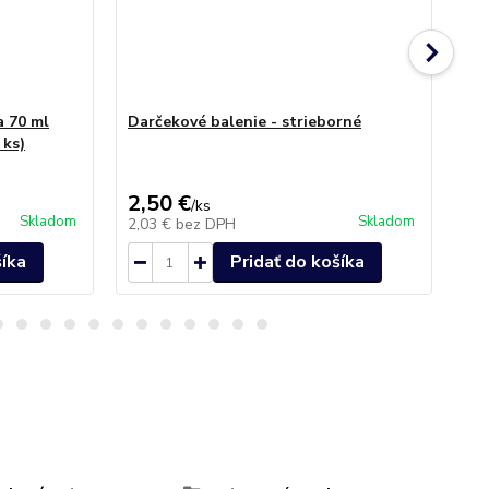
a 70 ml
Darčekové balenie - strieborné
Po
 ks)
Swa
2,50 €
14
/
ks
Skladom
Skladom
2,03 €
bez DPH
11
šíka
Pridať do košíka