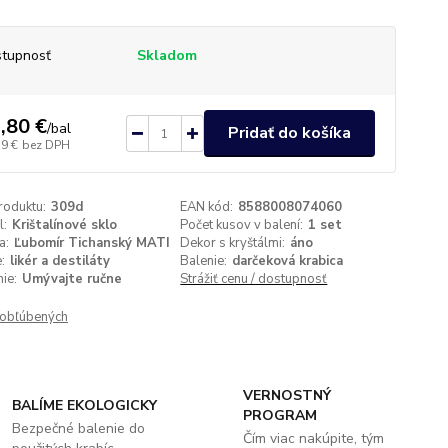
tupnosť
Skladom
,80 €
/
bal
Pridať do košíka
79 €
bez DPH
roduktu:
309d
EAN kód:
8588008074060
l:
Krištalínové sklo
Počet kusov v balení:
1 set
a:
Ľubomír Tichanský MATI
Dekor s kryštálmi:
áno
:
likér a destiláty
Balenie:
darčeková krabica
ie:
Umývajte ručne
Strážiť cenu / dostupnosť
obľúbených
VERNOSTNÝ
BALÍME EKOLOGICKY
PROGRAM
Bezpečné balenie do
Čím viac nakúpite, tým