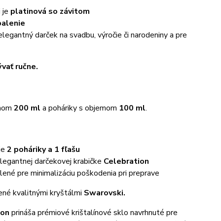
i je
platinová so závitom
balenie
legantný darček na svadbu, výročie či narodeniny a pre
ať ručne.
emom
200 ml
a poháriky s objemom
100 ml
.
je
2 poháriky a 1 fľašu
legantnej darčekovej krabičke
Celebration
ené pre minimalizáciu poškodenia pri preprave
né kvalitnými kryštálmi
Swarovski.
ion
prináša prémiové krištalínové sklo navrhnuté pre