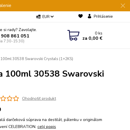
alenie
Prihlásenie
EUR
e si rady? Zavolajte.
0
ks
 908 861 051
za
0,00 €
Pia 7:30-15:30)
a 100ml 30538 Swarovski Crystals (1+2KS)
pa 100ml 30538 Swarovski
Ohodnotiť produkt
9
lá darčeková súprava na destilát, pálenku v originálom
ovení CELEBRATION.
celý popis