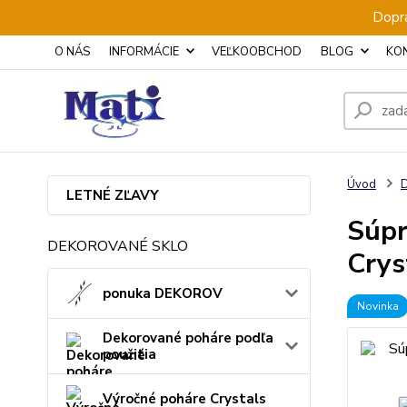
Dopra
O NÁS
INFORMÁCIE
VEĽKOOBCHOD
BLOG
KO
Úvod
D
LETNÉ ZĽAVY
Súpr
DEKOROVANÉ SKLO
Crys
ponuka DEKOROV
Novinka
Dekorované poháre podľa
použitia
Výročné poháre Crystals