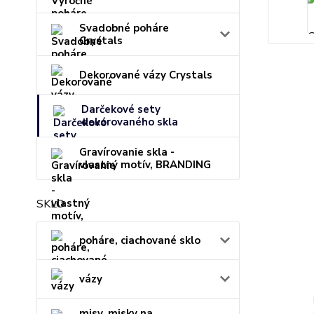
Svadobné poháre
Crystals
Dekorované vázy Crystals
Darčekové sety
dekorovaného skla
Gravírovanie skla -
vlastný motív, BRANDING
SKLO
poháre, ciachované sklo
vázy
misy, misky na