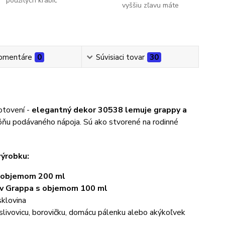
použitých krabíc
vyššiu zľavu máte
omentáre
0
Súvisiaci tovar
30
otovení -
elegantný dekor 30538 lemuje grappy a
vôňu podávaného nápoja. Sú ako stvorené na rodinné
výrobku:
s objemom 200 ml
ov Grappa s objemom 100 ml
 sklovina
slivovicu, borovičku, domácu pálenku alebo akýkoľvek