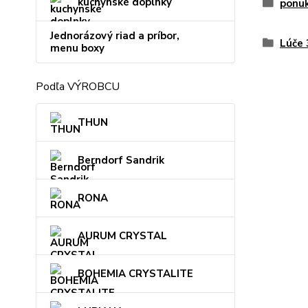
kuchynské doplnky
ponu
Jednorázový riad a príbor,
Lúče
menu boxy
Podľa VÝROBCU
THUN
Berndorf Sandrik
RONA
AURUM CRYSTAL
BOHEMIA CRYSTALITE