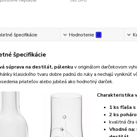
poštovné neplatíte.
cez DPD
etné špecifikácie
Hodnotenie
0
K
tné špecifikácie
á súprava na destilát, pálenku
v originálom darčekovom vyh
áriky klasického tvaru dobre padnú do ruky a nechajú vyniknúť 
osedenia priateľov alebo jubileá ako hodnotný darček.
Charakteristika 
1 ks fľaša 
2 ks pohár
kvalitná číra
Vhodné na:
destilát