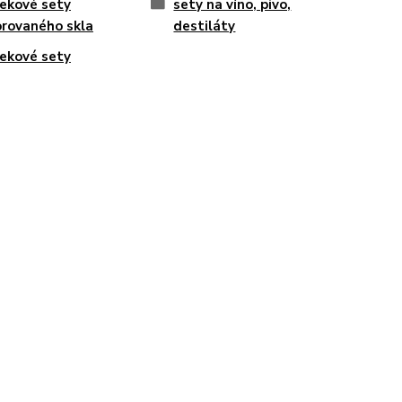
ekové sety
sety na víno, pivo,
rovaného skla
destiláty
ekové sety