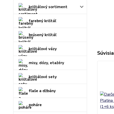
krištáľový sortiment
farebný krištáľ
brúsený krištáľ
krištáľové vázy
Súvisia
misy, dózy, etažéry
krištáľové sety
fľaše a džbány
poháre