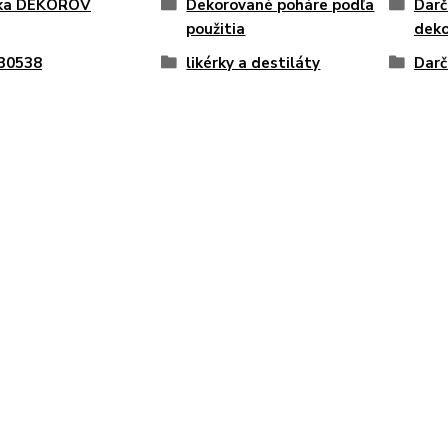
ka DEKOROV
Dekorované poháre podľa
Darč
použitia
deko
 30538
likérky a destiláty
Darč