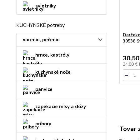
svietniky
KUCHYNSKÉ potreby
Darčeko
varenie, pečenie
30538 S
hrnce, kastróly
30,50
24,80 €
kuchynské nože
panvice
zapekacie misy a dózy
príbory
Tovar 