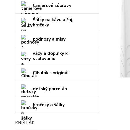
tanierové súpravy
Šálky na kávu a čaj,
hrnčeky
podnosy a misy
vázy a doplnky k
stolovaniu
Cibulák - originál
detský porcelán
hrnčeky a šálky
KRIŠTÁĽ