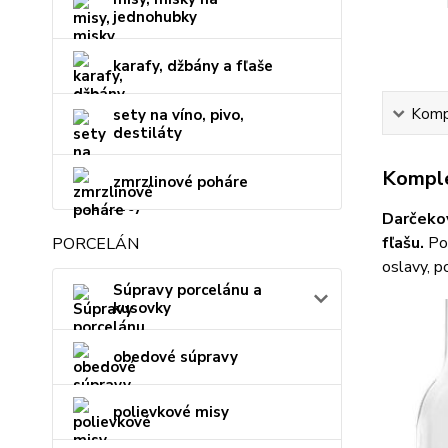
jednohubky
karafy, džbány a fľaše
Kompl
sety na víno, pivo,
destiláty
Komple
zmrzlinové poháre
Darčekov
fľašu.
Poh
PORCELÁN
oslavy, p
Súpravy porcelánu a
kusovky
obedové súpravy
polievkové misy