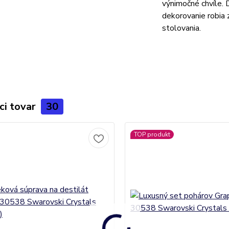
výnimočné chvíle. 
dekorovanie robia
stolovania.
ci tovar
30
TOP produkt