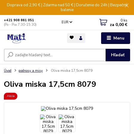
Doprava od 2,90 € | Zdarma nad 50 € | Doručenie do 24h | Bezpečné
balenie
0
ks
+421 908 861 051
EUR
za
0,00 €
(Po - Pia 7:30-15:30)
Menu
Hľadať
Úvod
podnosy a misy
Oliva miska 17,5cm 8079
Oliva miska 17,5cm 8079
Akcia