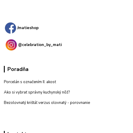
Kamenná
predajňa: Priemyselná 2, 949 01 Nitra
/matieshop
@celebration_by_mati
Poradňa
Porcelán s označením II. akosť
Ako si vybrať správny kuchynský nôž?
Bezolovnatý krištáľ verzus olovnatý -
porovnanie