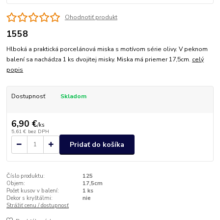
Ohodnotiť produkt
1558
Hlboká a praktická porcelánová miska s motívom série olivy. V peknom
balení sa nachádza 1 ks dvojitej misky. Miska má priemer 17,5cm.
celý
popis
Dostupnosť
Skladom
6,90 €
/
ks
5,61 €
bez DPH
Pridať do košíka
Číslo produktu:
125
Objem:
17,5cm
Počet kusov v balení:
1 ks
Dekor s kryštálmi:
nie
Strážiť cenu / dostupnosť