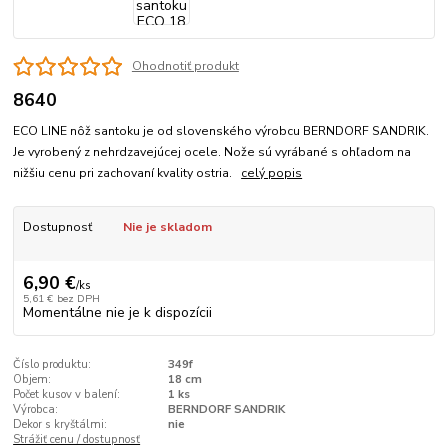
Ohodnotiť produkt
8640
ECO LINE nôž santoku je od slovenského výrobcu BERNDORF SANDRIK.
Je vyrobený z nehrdzavejúcej ocele. Nože sú vyrábané s ohľadom na
nižšiu cenu pri zachovaní kvality ostria.
celý popis
Dostupnosť
Nie je skladom
6,90 €
/
ks
5,61 €
bez DPH
Momentálne nie je k dispozícii
Číslo produktu:
349f
Objem:
18 cm
Počet kusov v balení:
1 ks
Výrobca:
BERNDORF SANDRIK
Dekor s kryštálmi:
nie
Strážiť cenu / dostupnosť