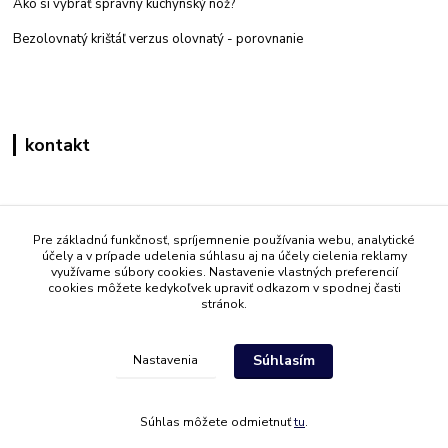
Ako si vybrať správny kuchynský nôž?
Bezolovnatý krištáľ verzus olovnatý -
porovnanie
kontakt
Zákaznícka podpora eshop mati
+421 908 861 051
Pre základnú funkčnosť, spríjemnenie používania webu, analytické
účely a v prípade udelenia súhlasu aj na účely cielenia reklamy
(Po - Pia 7:30-15:30)
využívame súbory cookies. Nastavenie vlastných preferencií
cookies môžete kedykoľvek upraviť odkazom v spodnej časti
info@mati.sk
stránok.
Súhlasím
Nastavenia
Súhlas môžete odmietnuť
tu
.
Vytvorené na
Eshop-rychlo.sk