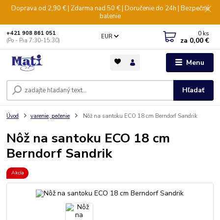
Doprava od 2,90 € | Zdarma nad 50 € | Doručenie do 24h | Bezpečné
balenie
0
ks
+421 908 861 051
EUR
za
0,00 €
(Po - Pia 7:30-15:30)
Menu
Hľadať
Úvod
varenie, pečenie
Nôž na santoku ECO 18 cm Berndorf Sandrik
Nôž na santoku ECO 18 cm
Berndorf Sandrik
Akcia