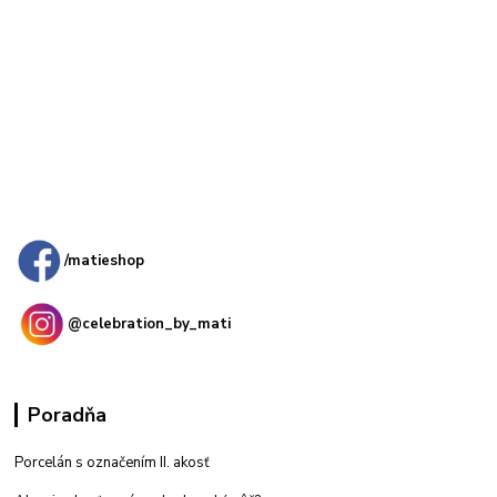
Kamenná
predajňa: Priemyselná 2, 949 01 Nitra
/matieshop
@celebration_by_mati
Poradňa
Porcelán s označením II. akosť