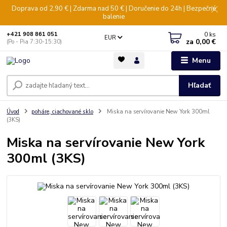
Doprava od 2,90 € | Zdarma nad 50 € | Doručenie do 24h | Bezpečné
balenie
0
ks
+421 908 861 051
EUR
za
0,00 €
(Po - Pia 7:30-15:30)
Menu
Hľadať
Úvod
poháre, ciachované sklo
Miska na servírovanie New York 300ml
(3KS)
Miska na servírovanie New York
300ml (3KS)