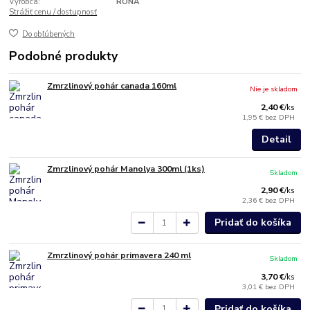
Výrobca:
RONA
Strážiť cenu / dostupnosť
Do obľúbených
Podobné produkty
Zmrzlinový pohár canada 160ml
Nie je skladom
2,40 €
/
ks
1,95 €
bez DPH
Detail
Zmrzlinový pohár Manolya 300ml (1ks)
Skladom
2,90 €
/
ks
2,36 €
bez DPH
Pridať do košíka
Zmrzlinový pohár primavera 240 ml
Skladom
3,70 €
/
ks
3,01 €
bez DPH
Pridať do košíka