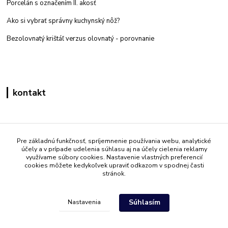
Porcelán s označením II. akosť
Ako si vybrať správny kuchynský nôž?
Bezolovnatý krištáľ verzus olovnatý -
porovnanie
kontakt
Zákaznícka podpora eshop mati
+421 908 861 051
Pre základnú funkčnosť, spríjemnenie používania webu, analytické
účely a v prípade udelenia súhlasu aj na účely cielenia reklamy
(Po - Pia 7:30-15:30)
využívame súbory cookies. Nastavenie vlastných preferencií
cookies môžete kedykoľvek upraviť odkazom v spodnej časti
info@mati.sk
stránok.
Súhlasím
Nastavenia