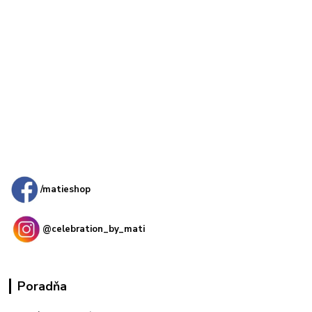
Kamenná
predajňa: Priemyselná 2, 949 01 Nitra
/matieshop
@celebration_by_mati
Poradňa