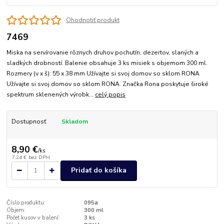
Ohodnotiť produkt
7469
Miska na servírovanie rôznych druhov pochutín, dezertov, slaných a
sladkých drobností. Balenie obsahuje 3 ks misiek s objemom 300 ml.
Rozmery (v x š): 55 x 38 mm Užívajte si svoj domov so sklom RONA
Užívajte si svoj domov so sklom RONA. Značka Rona poskytuje široké
spektrum sklenených výrobk...
celý popis
Dostupnosť
Skladom
8,90 €
/
ks
7,24 €
bez DPH
Pridať do košíka
Číslo produktu:
095a
Objem:
300 ml
Počet kusov v balení:
3 ks