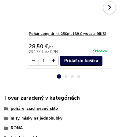
Pohár Long drink 250ml 139 Crystals (6KS)
Poháre Glob
28,50 €
29,40 €
/
bal
/
b
Skladom
23,17 €
bez DPH
23,90 €
bez 
Pridať do košíka
Tovar zaradený v kategóriách
poháre, ciachované sklo
misy, misky na jednohubky
RONA